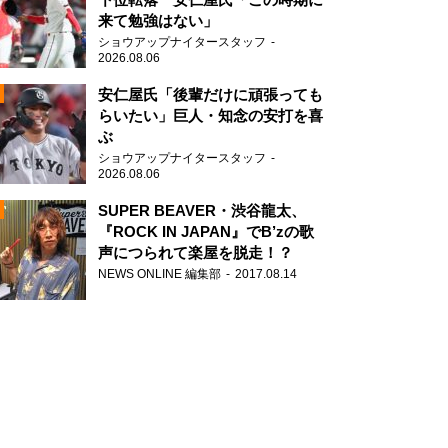
来て勉強はない」
ショウアップナイタースタッフ
2026.08.06
安仁屋氏「後輩だけに頑張っても
らいたい」巨人・知念の安打を喜
ぶ
N
ショウアップナイタースタッフ
AD
2026.08.06
SUPER BEAVER・渋谷龍太、
『ROCK IN JAPAN』でB’zの歌
声につられて楽屋を脱走！？
NEWS ONLINE 編集部
2017.08.14
2