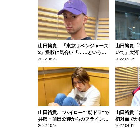
山田裕貴、『東京リベンジャーズ
山田裕貴「
2』撮影に気合い「……というこ
いて」大河
とは、クランクインしました！」
送られた誕
2022.08.22
2022.09.26
山田裕貴、“ハイロー”“朝ドラ”で
山田裕貴「
共演・前田公輝からのフライング
初対面でか
報告に「いや、違うかすら分から
「キュンで
2022.10.10
2022.04.11
ない！（笑）」