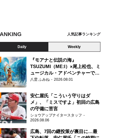
ANKING
人気記事ランキング
Daily
Weekly
『モアナと伝説の海』
TSUZUMI（ME:I）×尾上松也、ミ
ュージカル・アドベンチャーで美
N
声を響かせる
八雲 ふみね
2026.08.01
安仁屋氏「こういう守りはダ
メ」、「ミスですよ」初回の広島
の守備に苦言
ショウアップナイタースタッフ
2026.08.06
広島、7回の継投策が裏目に…最
下位転落 安仁屋氏「この時期に