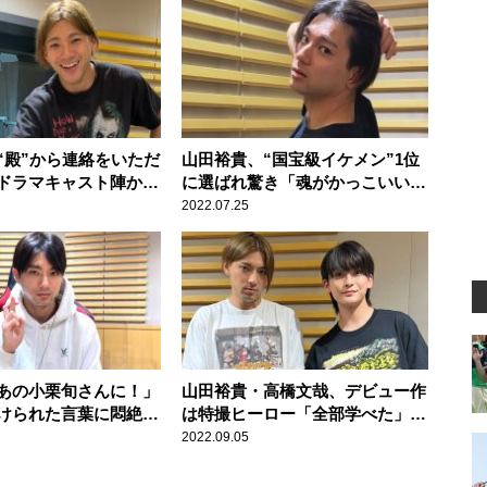
“殿”から連絡をいただ
山田裕貴、“国宝級イケメン”1位
ドラマキャスト陣から
に選ばれ驚き「魂がかっこいい俳
生日プレゼントに感謝
優さんでいたいなと思います」
2022.07.25
あの小栗旬さんに！」
山田裕貴・高橋文哉、デビュー作
けられた言葉に悶絶
は特撮ヒーロー「全部学べた」
す！」
「洗礼を受けました」
2022.09.05