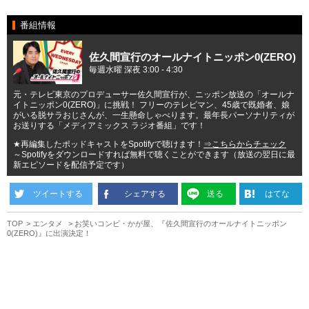
番組情報
佐久間宣行のオールナイトニッポン0(ZERO)
毎週水曜 深夜 3:00 - 4:30
元・テレビ東京のプロデューサー佐久間宣行が、ニッポン放送の「オールナ
イトニッポン0(ZERO)」に挑戦！ フリーのテレビマン、45歳で既婚者、娘
がいる脱サラおじさんが、一生懸命しゃべります。最年長パーソナリティが
お送りする「メディアミックス ラジオ番組」です！
★再編集したポッドキャストをSpotifyで聴けます！
⇒こちらからチェック
～Spotifyをダウンロードすれば無料で聴くことができます（放送の翌日に最
新エピソードを配信予定です）
ツイートする
シェアする
送る
はてな
TOP
エンタメ
お笑いコンビ・かが屋、『佐久間宣行のオールナイトニッポン
0(ZERO)』に出演決定！