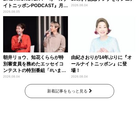
イトニッポンPODCAST』月替
2026.08.04
わりパーソナリティ
2026.08.05
朝井リョウ、知花くららが特
由紀さおりが14年ぶりに『オ
別審査員を務めたエッセイコ
ールナイトニッポン』に登
ンテストの特別番組「#いまあ
場！
なたに伝えたいこと」
2026.08.04
2026.08.04
新着記事をもっと見る