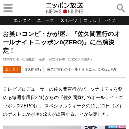
エンタメ
ニュース
スポーツ
コラム
ライフ
お笑いコンビ・かが屋、『佐久間宣行のオ
ールナイトニッポン0(ZERO)』に出演決
定！
NEWS ONLINE 編集部
公開：
2022-12-08
（
2022-12-08
更新）
エンタメ
佐久間宣行
佐久間宣行のオールナイトニッポン0(ZERO)
テレビプロデューサーの佐久間宣行がパーソナリティを務
める毎週水曜日27時からの『佐久間宣行のオールナイトニ
ッポン0(ZERO)』。スペシャルウィークの12月21日（水）
のゲストにかが屋の2人が出演することが決定した。