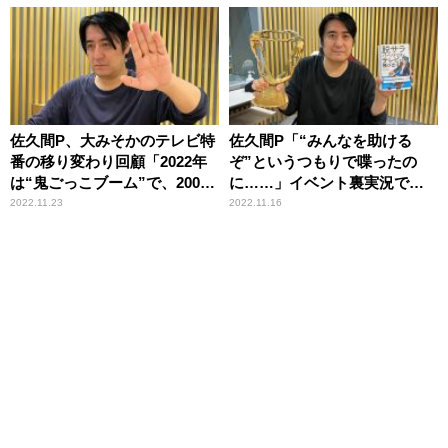
佐久間P、大みそかのテレビ特
佐久間P「“みんなを助ける
番の移り変わり回顧「2022年
ぞ”というつもりで喋ったの
は“鬼ごっこブーム”で、2000
に……」イベント裏実況でい
年代は……」
じられまくった“問題”の真相
2022.11.23
2022.11.16
を説明