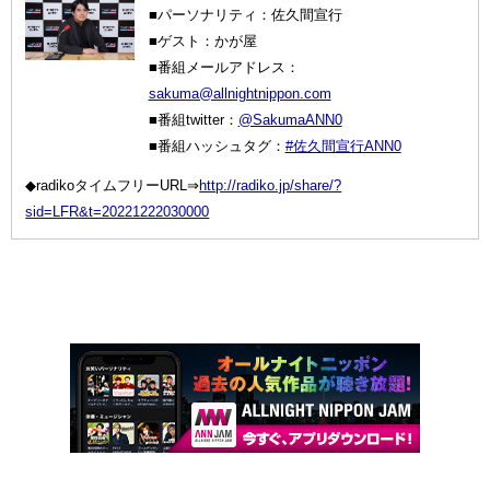
■パーソナリティ：佐久間宣行
■ゲスト：かが屋
■番組メールアドレス：
sakuma@allnightnippon.com
■番組twitter：
@SakumaANN0
■番組ハッシュタグ：
#佐久間宣行ANN0
◆radikoタイムフリーURL⇒
http://radiko.jp/share/?
sid=LFR&t=20221222030000