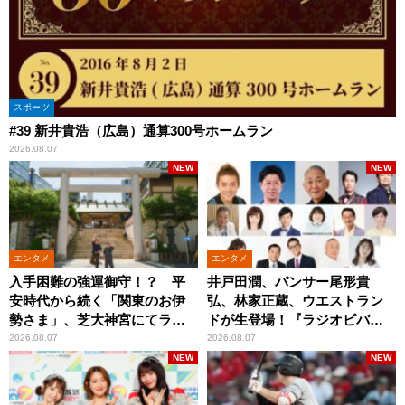
スポーツ
#39 新井貴浩（広島）通算300号ホームラン
2026.08.07
NEW
NEW
エンタメ
エンタメ
入手困難の強運御守！？ 平
井戸田潤、パンサー尾形貴
安時代から続く「関東のお伊
弘、林家正蔵、ウエストラン
勢さま」、芝大神宮にてラン
ドが生登場！『ラジオビバリ
パンプスが合格祈願！
ー昼ズ』
2026.08.07
2026.08.07
NEW
NEW