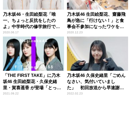
乃木坂46・生田絵梨花「唯
乃木坂46 生田絵梨花、齋藤飛
一、ちょっと反抗をしたの
鳥が急に「行けない！」と食
よ」中学時代の修学旅行で
事会不参加になったワケを推
の“サボり”を告白
測「調べたんじゃないか
2020.06.17
2020.12.23
な？」
「THE FIRST TAKE」に乃木
乃木坂46 久保史緒里「ごめん
坂46 生田絵梨花・久保史緒
なさい、気付いていまし
里・賀喜遥香 が登場「とって
た」 初回放送から早速謝罪
も歌うことが好きな三人で、
したわけ
2021.09.22
2022.02.23
歌声も心も寄り添いながら」