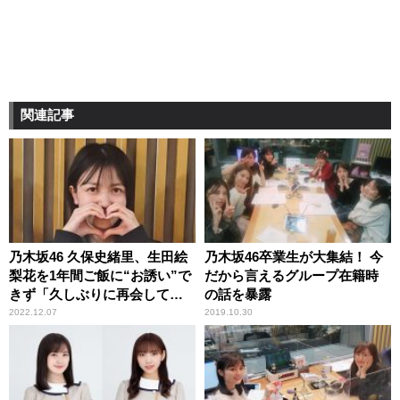
関連記事
乃木坂46 久保史緒里、生田絵
乃木坂46卒業生が大集結！ 今
梨花を1年間ご飯に“お誘い”で
だから言えるグループ在籍時
きず「久しぶりに再会して謝
の話を暴露
りました」
2022.12.07
2019.10.30