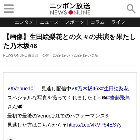
エンタメ
ニュース
スポーツ
コラム
ライフ
【画像】生田絵梨花との久々の共演を果たし
た乃木坂46
NEWS ONLINE 編集部
公開：
2022-12-07
（
2022-12-07
更新）
⚡
#Venue101
見逃し配信中⚡
#乃木坂46
×
#生田絵梨花
スペシャルな写真を撮ってくれましたよ～📸
#齋藤飛鳥
さん🕊️
最初で最後のVenue101でのパフォーマンスを
見逃した方はこちらから🔽
https://t.co/vRVP54ES7y