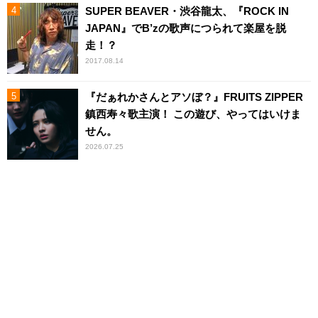
SUPER BEAVER・渋谷龍太、『ROCK IN
JAPAN』でB’zの歌声につられて楽屋を脱
走！？
2017.08.14
『だぁれかさんとアソぼ？』FRUITS ZIPPER
鎮西寿々歌主演！ この遊び、やってはいけま
せん。
2026.07.25