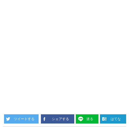
ツイートする
シェアする
送る
はてな