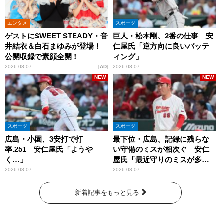
エンタメ
スポーツ
ゲストにSWEET STEADY・音
巨人・松本剛、2番の仕事 安
井結衣＆白石まゆみが登場！
仁屋氏「逆方向に良いバッテ
公開収録で素顔全開！
ィング」
2026.08.07
AD
2026.08.07
NEW
NEW
スポーツ
スポーツ
広島・小園、3安打で打
最下位・広島、記録に残らな
率.251 安仁屋氏「ようや
い守備のミスが相次ぐ 安仁
く…」
屋氏「最近守りのミスが多
い」
2026.08.07
2026.08.07
新着記事をもっと見る