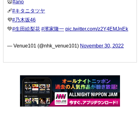
🐭
#ano
🩹
#キタニタツヤ
💜
#乃木坂46
💚
#生田絵梨花
#濱家隆一
pic.twitter.com/z2Y4EMJnEk
— Venue101 (@nhk_venue101)
November 30, 2022