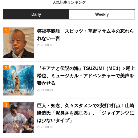
人気記事ランキング
Daily
Weekly
笑福亭鶴瓶 スピッツ・草野マサムネの忘れら
れない一言
2026.08.03
『モアナと伝説の海』TSUZUMI（ME:I）×尾上
松也、ミュージカル・アドベンチャーで美声を
響かせる
2026.08.01
巨人・知念、久々スタメンで2安打1打点！山崎
隆造氏「泥臭さを感じる」、「ジャイアンツに
は少ないタイプ」
2026.08.05