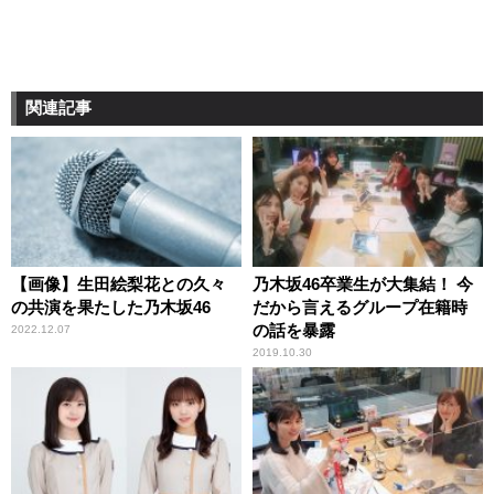
関連記事
【画像】生田絵梨花との久々
乃木坂46卒業生が大集結！ 今
の共演を果たした乃木坂46
だから言えるグループ在籍時
の話を暴露
2022.12.07
2019.10.30