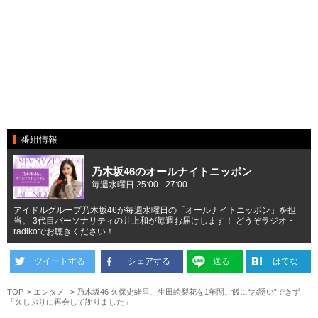
番組情報
乃木坂46のオールナイトニッポン
毎週水曜日 25:00 - 27:00
アイドルグループ乃木坂46が毎週水曜日の「オールナイトニッポン」を担
当。 3代目パーソナリティの井上和が毎週お届けします！ どうぞラジオ・
radikoでお聴きください！
ツイートする
シェアする
送る
はてな
TOP
エンタメ
乃木坂46 久保史緒里、生田絵梨花を1年間ご飯に“お誘い”できず
「久しぶりに再会して謝りました」