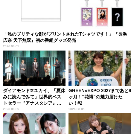
「私のプリティな顔がプリントされたTシャツです！」『長浜
広奈 天下無双』初の番組グッズ発売
2026.08.05
ダイアモンド✡ユカイ、「夏休
GREEN×EXPO 2027まであと8
みに読んでみて」世界的ベス
ヶ月！“花博”の魅力届けた
トセラー『アナスタシア』を
い！#2
紹介
2026.08.05
2026.08.05