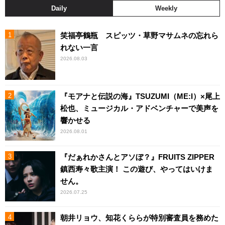
Daily
Weekly
笑福亭鶴瓶 スピッツ・草野マサムネの忘れら
れない一言
2026.08.03
『モアナと伝説の海』TSUZUMI（ME:I）×尾上
松也、ミュージカル・アドベンチャーで美声を
響かせる
2026.08.01
『だぁれかさんとアソぼ？』FRUITS ZIPPER
鎮西寿々歌主演！ この遊び、やってはいけま
せん。
2026.07.25
朝井リョウ、知花くららが特別審査員を務めた