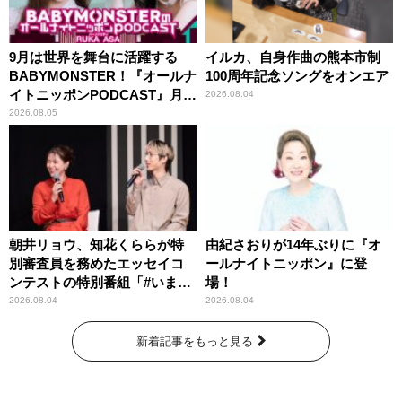
9月は世界を舞台に活躍する
イルカ、自身作曲の熊本市制
BABYMONSTER！『オールナ
100周年記念ソングをオンエア
イトニッポンPODCAST』月替
2026.08.04
わりパーソナリティ
2026.08.05
朝井リョウ、知花くららが特
由紀さおりが14年ぶりに『オ
別審査員を務めたエッセイコ
ールナイトニッポン』に登
ンテストの特別番組「#いまあ
場！
なたに伝えたいこと」
2026.08.04
2026.08.04
新着記事をもっと見る