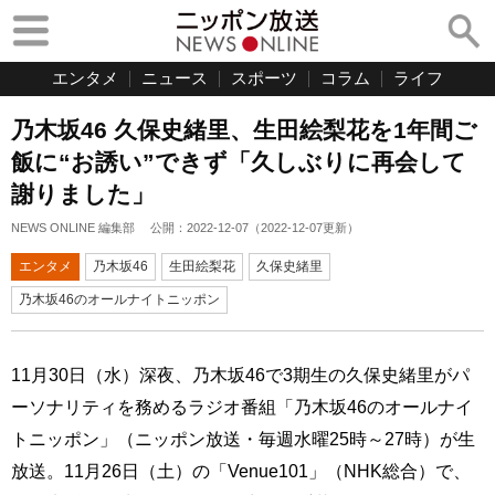
エンタメ
ニュース
スポーツ
コラム
ライフ
乃木坂46 久保史緒里、生田絵梨花を1年間ご
飯に“お誘い”できず「久しぶりに再会して
謝りました」
NEWS ONLINE 編集部
公開：
2022-12-07
（
2022-12-07
更新）
エンタメ
乃木坂46
生田絵梨花
久保史緒里
乃木坂46のオールナイトニッポン
11月30日（水）深夜、乃木坂46で3期生の久保史緒里がパ
ーソナリティを務めるラジオ番組「乃木坂46のオールナイ
トニッポン」（ニッポン放送・毎週水曜25時～27時）が生
放送。11月26日（土）の「Venue101」（NHK総合）で、