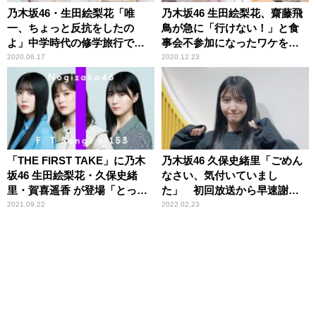
乃木坂46・生田絵梨花「唯
乃木坂46 生田絵梨花、齋藤飛
一、ちょっと反抗をしたの
鳥が急に「行けない！」と食
よ」中学時代の修学旅行で
事会不参加になったワケを推
の“サボり”を告白
測「調べたんじゃないか
2020.06.17
2020.12.23
な？」
「THE FIRST TAKE」に乃木
乃木坂46 久保史緒里「ごめん
坂46 生田絵梨花・久保史緒
なさい、気付いていまし
里・賀喜遥香 が登場「とって
た」 初回放送から早速謝罪
も歌うことが好きな三人で、
したわけ
2021.09.22
2022.02.23
歌声も心も寄り添いながら」