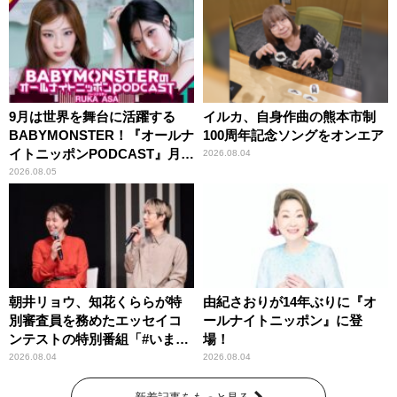
9月は世界を舞台に活躍する
イルカ、自身作曲の熊本市制
BABYMONSTER！『オールナ
100周年記念ソングをオンエア
イトニッポンPODCAST』月替
2026.08.04
わりパーソナリティ
2026.08.05
朝井リョウ、知花くららが特
由紀さおりが14年ぶりに『オ
別審査員を務めたエッセイコ
ールナイトニッポン』に登
ンテストの特別番組「#いまあ
場！
なたに伝えたいこと」
2026.08.04
2026.08.04