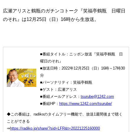
広瀬アリスと鶴瓶のガチンコトーク『笑福亭鶴瓶 日曜日
のそれ』は12月25日（日）16時から生放送。
■番組タイトル：ニッポン放送『笑福亭鶴瓶 日
曜日のそれ』
■放送日時：2022年12月25日（日）16時～17時30
分
■パーソナリティ：笑福亭鶴瓶
■ゲスト：広瀬アリス
■番組メールアドレス：
tsurube@1242.com
■番組HP：
https://www.1242.com/tsurube/
◆この番組は、radikoのタイムフリー機能で、放送1週間後まで聴く
ことができる
⇒
https://radiko.jp/share/?sid=LFR&t=20221225160000