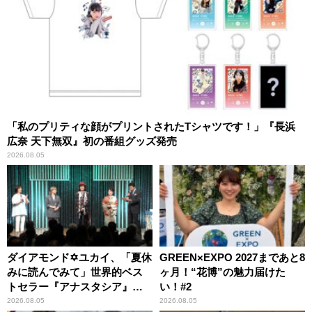
「私のプリティな顔がプリントされたTシャツです！」『長浜
広奈 天下無双』初の番組グッズ発売
2026.08.05
ダイアモンド✡ユカイ、「夏休
GREEN×EXPO 2027まであと8
みに読んでみて」世界的ベス
ヶ月！“花博”の魅力届けた
トセラー『アナスタシア』を
い！#2
紹介
2026.08.05
2026.08.05