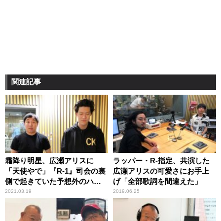
関連記事
霜降り明星、広瀬アリスに
ラッパー・R-指定、共演した
「天使やで」『R-1』司会の裏
広瀬アリスの可愛さにお手上
側で起きていた予想外のハプ
げ「全部歌詞を間違えた」
ニング語る
2021.03.19
2019.06.25