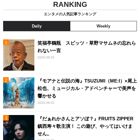
RANKING
エンタメの人気記事ランキング
Daily
Weekly
笑福亭鶴瓶 スピッツ・草野マサムネの忘れら
れない一言
2026.08.03
『モアナと伝説の海』TSUZUMI（ME:I）×尾上
松也、ミュージカル・アドベンチャーで美声を
響かせる
2026.08.01
『だぁれかさんとアソぼ？』FRUITS ZIPPER
鎮西寿々歌主演！ この遊び、やってはいけま
せん。