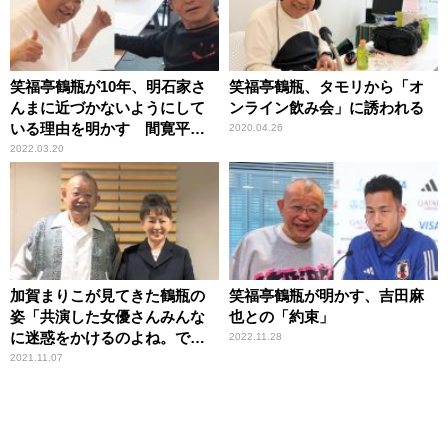
笑福亭鶴瓶が10年、明石家さ
笑福亭鶴瓶、タモリから「オ
んまに近づかないようにして
ンライン飲み会」に誘われる
いる理由を明かす 間寛平も
2020.04.26
理解
2022.03.20
加賀まりこが見てきた鶴瓶の
笑福亭鶴瓶が明かす、吉田麻
姿「共演した女優さんみんな
也との「約束」
に迷惑をかけるのよね。でも
2022.11.28
好かれる」
2021.11.07