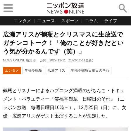
エンタメ
ニュース
スポーツ
コラム
ライフ
広瀬アリスが鶴瓶とクリスマスに生放送で
ガチンコトーク！「俺のことが好きだとい
う気が分かるんです（笑）」
NEWS ONLINE 編集部
公開：
2022-12-11
（
2022-12-11
更新）
エンタメ
笑福亭鶴瓶
広瀬アリス
笑福亭鶴瓶日曜日のそれ
鶴瓶とリスナーによるハプニング満載のがちんこ・ドキュ
メント・バラエティー『笑福亭鶴瓶 日曜日のそれ』（ニ
ッポン放送 毎週日曜日16時～）。12月25日（日）に、女
優・広瀬アリスがゲスト出演することが決定した。