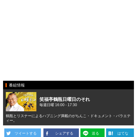
番組情報
笑福亭鶴瓶日曜日のそれ
毎週日曜 16:00 - 17:30
鶴瓶とリスナーによるハプニング満載のがちんこ・ドキュメント・バラエテ
ィー。
ツイートする
シェアする
送る
はてな