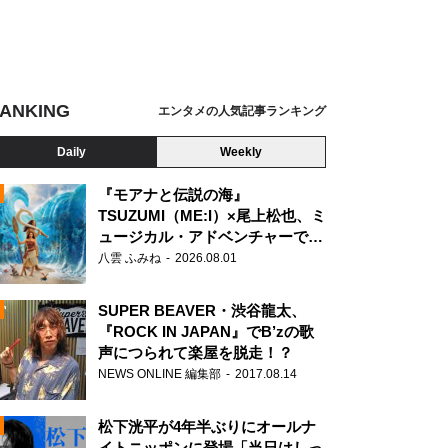
ANKING
エンタメの人気記事ランキング
Daily
Weekly
『モアナと伝説の海』
TSUZUMI（ME:I）×尾上松也、ミ
ュージカル・アドベンチャーで美
N
声を響かせる
八雲 ふみね
2026.08.01
SUPER BEAVER・渋谷龍太、
『ROCK IN JAPAN』でB’zの歌
声につられて楽屋を脱走！？
NEWS ONLINE 編集部
2017.08.14
松下洸平が4年半ぶりにオールナ
イトニッポンに登場「当日はしっ