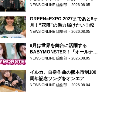
ー『アナスタシア』を紹介
NEWS ONLINE 編集部
2026.08.05
GREEN×EXPO 2027まであと8ヶ
月！“花博”の魅力届けたい！#2
NEWS ONLINE 編集部
2026.08.05
9月は世界を舞台に活躍する
BABYMONSTER！『オールナイ
トニッポンPODCAST』月替わり
NEWS ONLINE 編集部
2026.08.05
パーソナリティ
イルカ、自身作曲の熊本市制100
周年記念ソングをオンエア
NEWS ONLINE 編集部
2026.08.04