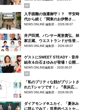
AD
入手困難の強運御守！？ 平安時
代から続く「関東のお伊勢さ
ま」、芝大神宮にてランパンプス
NEWS ONLINE 編集部
2026.08.07
が合格祈願！
井戸田潤、パンサー尾形貴弘、林
家正蔵、ウエストランドが生登
場！『ラジオビバリー昼ズ』
NEWS ONLINE 編集部
2026.08.07
ゲストにSWEET STEADY・音井
結衣＆白石まゆみが登場！公開収
録で素顔全開！
NEWS ONLINE編集部
2026.08.07
AD
「私のプリティな顔がプリントさ
れたTシャツです！」『長浜広奈
天下無双』初の番組グッズ発売
NEWS ONLINE 編集部
2026.08.05
ダイアモンド✡ユカイ、「夏休み
に読んでみて」世界的ベストセラ