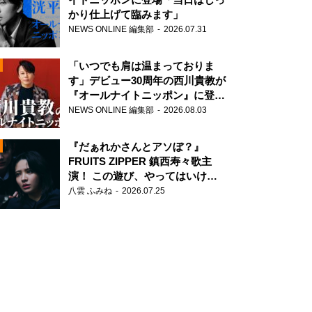
かり仕上げて臨みます」
NEWS ONLINE 編集部
2026.07.31
「いつでも肩は温まっておりま
す」デビュー30周年の西川貴教が
『オールナイトニッポン』に登
場！
NEWS ONLINE 編集部
2026.08.03
N
『だぁれかさんとアソぼ？』
FRUITS ZIPPER 鎮西寿々歌主
演！ この遊び、やってはいけま
せん。
八雲 ふみね
2026.07.25
N