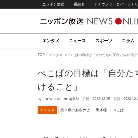
ニッポン放送
番組表
アナウンサー＆パーソナ
エンタメ
ニュース
スポーツ
コラム
TOP
エンタメ
ぺこぱの目標は「自分たちの原点である“漫才
ぺこぱの目標は「自分たち
けること」
2022-12-25
2022-12-
By -
NEWS ONLINE 編集部
公開：
更新：
エンタメ
黒木瞳のあさナビ
黒木瞳
ぺこぱ