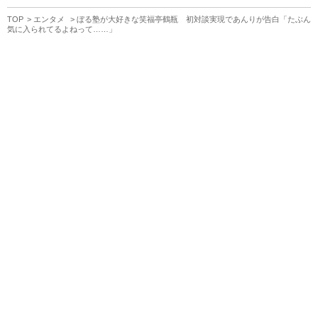
TOP
エンタメ
ぼる塾が大好きな笑福亭鶴瓶 初対談実現であんりが告白「たぶん
気に入られてるよねって……」