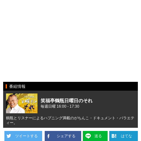
番組情報
笑福亭鶴瓶日曜日のそれ
毎週日曜 16:00 - 17:30
鶴瓶とリスナーによるハプニング満載のがちんこ・ドキュメント・バラエテ
ィー。
ツイートする
シェアする
送る
はてな