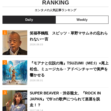
RANKING
エンタメの人気記事ランキング
Daily
Weekly
笑福亭鶴瓶 スピッツ・草野マサムネの忘れら
れない一言
2026.08.03
『モアナと伝説の海』TSUZUMI（ME:I）×尾上
松也、ミュージカル・アドベンチャーで美声を
響かせる
2026.08.01
SUPER BEAVER・渋谷龍太、『ROCK IN
JAPAN』でB’zの歌声につられて楽屋を脱
走！？
2017.08.14