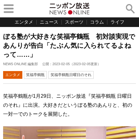
エンタメ
ニュース
スポーツ
コラム
ライフ
ぼる塾が大好きな笑福亭鶴瓶 初対談実現で
あんりが告白「たぶん気に入られてるよね
って……」
NEWS ONLINE 編集部
公開：
2023-02-05
（
2023-02-05
更新）
エンタメ
笑福亭鶴瓶
笑福亭鶴瓶日曜日のそれ
笑福亭鶴瓶が1月29日、ニッポン放送『笑福亭鶴瓶 日曜日
のそれ』に出演。大好きだというぼる塾のあんりと、初の
一対一でのトークを展開した。