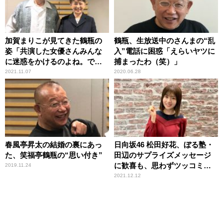
加賀まりこが見てきた鶴瓶の
鶴瓶、生放送中のさんまの“乱
姿「共演した女優さんみんな
入”電話に困惑「えらいヤツに
に迷惑をかけるのよね。でも
捕まったわ（笑）」
好かれる」
2021.11.07
2020.06.28
春風亭昇太の結婚の裏にあっ
日向坂46 松田好花、ぼる塾・
た、笑福亭鶴瓶の“思い付き”
田辺のサプライズメッセージ
に歓喜も、思わずツッコミ
2019.11.24
「私があげたものを逆におす
2021.12.12
すめし返されて（笑）」