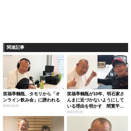
関連記事
笑福亭鶴瓶、タモリから「オ
笑福亭鶴瓶が10年、明石家さ
ンライン飲み会」に誘われる
んまに近づかないようにして
いる理由を明かす 間寛平も
2020.04.26
理解
2022.03.20