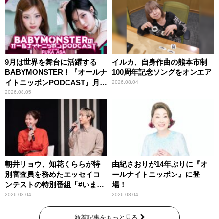
9月は世界を舞台に活躍する
イルカ、自身作曲の熊本市制
BABYMONSTER！『オールナ
100周年記念ソングをオンエア
イトニッポンPODCAST』月替
2026.08.04
わりパーソナリティ
2026.08.05
朝井リョウ、知花くららが特
由紀さおりが14年ぶりに『オ
別審査員を務めたエッセイコ
ールナイトニッポン』に登
ンテストの特別番組「#いまあ
場！
なたに伝えたいこと」
2026.08.04
2026.08.04
新着記事をもっと見る