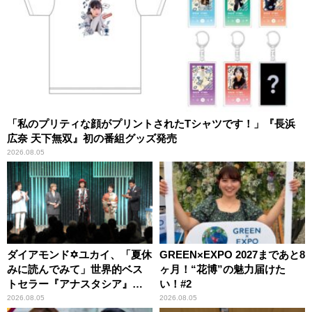
「私のプリティな顔がプリントされたTシャツです！」『長浜
広奈 天下無双』初の番組グッズ発売
2026.08.05
ダイアモンド✡ユカイ、「夏休
GREEN×EXPO 2027まであと8
みに読んでみて」世界的ベス
ヶ月！“花博”の魅力届けた
トセラー『アナスタシア』を
い！#2
紹介
2026.08.05
2026.08.05