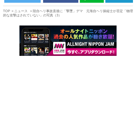
TOP
ニュース
陸自ヘリ事故直後に「撃墜」デマ 元海自ヘリ操縦士が否定「物理
的な攻撃はされていない」の写真（3）