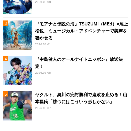
2026.08.08
『モアナと伝説の海』TSUZUMI（ME:I）×尾上
松也、ミュージカル・アドベンチャーで美声を
響かせる
2026.08.01
『中島健人のオールナイトニッポン』放送決
定！
2026.08.08
ヤクルト、奥川の完封勝利で連敗を止める！山
本昌氏「勝つにはこういう形しかない」
2026.08.07