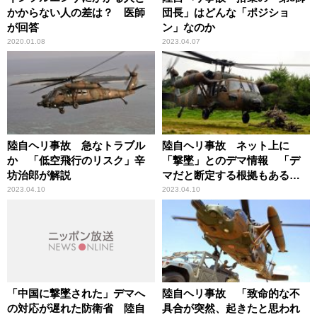
かからない人の差は？ 医師
団長」はどんな「ポジショ
が回答
ン」なのか
2020.01.08
2023.04.07
陸自ヘリ事故 急なトラブル
陸自ヘリ事故 ネット上に
か 「低空飛行のリスク」辛
「撃墜」とのデマ情報 「デ
坊治郎が解説
マだと断定する根拠もある」
辛坊治郎が解説
2023.04.10
2023.04.10
「中国に撃墜された」デマへ
陸自ヘリ事故 「致命的な不
の対応が遅れた防衛省 陸自
具合が突然、起きたと思われ