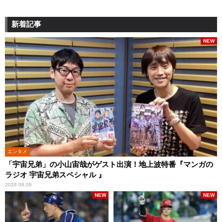
新着記事
NEW
エンタメ
「宇宙兄弟」の小山宙哉がゲスト出演！地上波特番『マンガの
ラジオ 宇宙兄弟スペシャル 』
2026.08.09
NEW
NEW