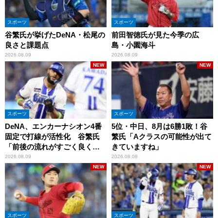
スポーツ
スポーツ
谷繁氏が挙げたDeNA・松尾の
前田智徳氏が見た今季の広
良さと課題点
島・小園海斗
2026.08.09
2026.08.09
NEW
NEW
スポーツ
スポーツ
DeNA、エンカーナシオン4番
5位・中日、8月は6勝1敗！谷
固定で打線が活性化 谷繁氏
繁氏「Aクラスの可能性が出て
「前後の流れがすごく良くな
きていますね」
りましたね」
2026.08.09
2026.08.08
NEW
NEW
スポーツ
スポーツ