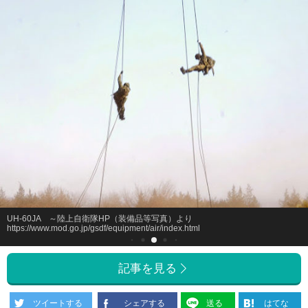
UH-60JA ～陸上自衛隊HP（装備品等写真）より
https://www.mod.go.jp/gsdf/equipment/air/index.html
記事を見る
ツイートする
シェアする
送る
はてな