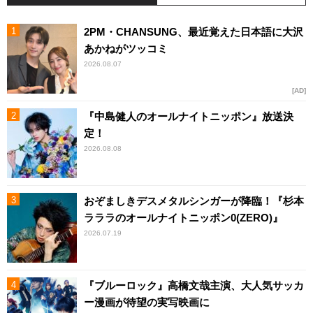
2PM・CHANSUNG、最近覚えた日本語に大沢
あかねがツッコミ
2026.08.07
AD
『中島健人のオールナイトニッポン』放送決
定！
2026.08.08
おぞましきデスメタルシンガーが降臨！『杉本
ラララのオールナイトニッポン0(ZERO)』
2026.07.19
『ブルーロック』高橋文哉主演、大人気サッカ
ー漫画が待望の実写映画に