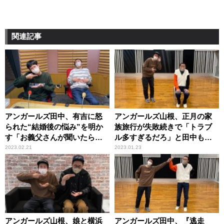
関連記事
アンガールズ田中、有吉に怒
アンガールズ山根、正月の家
られた“結婚後の悩み”を明か
族旅行が失敗続きで「トラブ
す「お義父さんが聞いたらど
ル多すぎるだろ」と田中も呆
う思う？」
れ
2023.02.21
2023.01.23
アンガールズ山根、娘と横浜
アンガールズ田中、『逃走