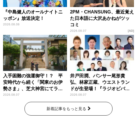
『中島健人のオールナイトニ
2PM・CHANSUNG、最近覚え
ッポン』放送決定！
た日本語に大沢あかねがツッ
コミ
2026.08.08
2026.08.07
AD
入手困難の強運御守！？ 平
井戸田潤、パンサー尾形貴
安時代から続く「関東のお伊
弘、林家正蔵、ウエストラン
勢さま」、芝大神宮にてラン
ドが生登場！『ラジオビバリ
パンプスが合格祈願！
ー昼ズ』
2026.08.07
2026.08.07
新着記事をもっと見る