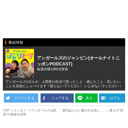
番組情報
アンガールズのジャンピン[オールナイトニ
ッポンPODCAST]
毎週木曜18時頃更新
アンガールズの2人が、人間界の生活で思ったこと・感じたこと・言いたい
ことを自由にしゃべります！怒らないでください、いじめないでください！
ツイートする
シェアする
送る
はてな
TOP
エンタメ
アンガールズ山根、「週刊誌とかに書かれる前に……」妻との“別
居”の経緯を説明