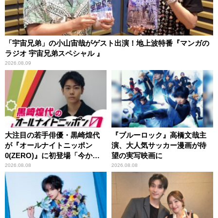
「宇宙兄弟」の小山宙哉がゲスト出演！地上波特番『マンガの
ラジオ 宇宙兄弟スペシャル 』
2026.08.09
大注目の若手俳優・黒崎煌代
『ブルーロック』高橋文哉主
が『オールナイトニッポン
演、大人気サッカー漫画が待
0(ZERO)』に初登場「今から
望の実写映画に
とてもワクワクしておりま
2026.08.08
2026.08.08
す！」