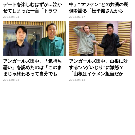
デートを楽しむはずが…泣か
中』“マツケン”との共演の裏
せてしまった一言「トラウマ
側を語る「松平健さんから面
のように嫌がる」
白いエピソードを……」
2023.04.04
2023.01.17
アンガールズ田中、「気持ち
アンガールズ田中、山根に対
悪い」を認めたのは「このま
する“ハゲいじり”に激怒？
まじゃ終わるって自分でも思
「山根はイケメン担当だか
って……」
ら」
2021.06.23
2023.04.13