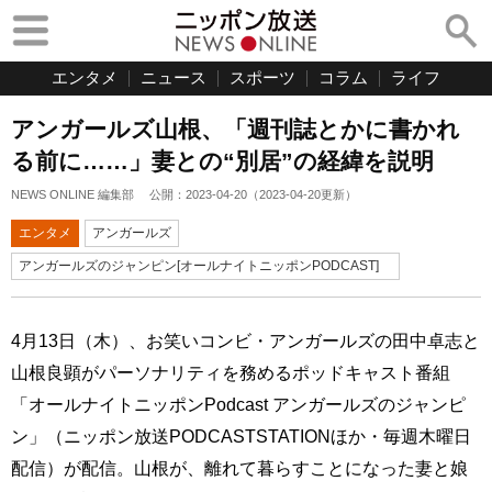
エンタメ
ニュース
スポーツ
コラム
ライフ
アンガールズ山根、「週刊誌とかに書かれ
る前に……」妻との“別居”の経緯を説明
NEWS ONLINE 編集部
公開：
2023-04-20
（
2023-04-20
更新）
エンタメ
アンガールズ
アンガールズのジャンピン[オールナイトニッポンPODCAST]
4月13日（木）、お笑いコンビ・アンガールズの田中卓志と
山根良顕がパーソナリティを務めるポッドキャスト番組
「オールナイトニッポンPodcast アンガールズのジャンピ
ン」（ニッポン放送PODCASTSTATIONほか・毎週木曜日
配信）が配信。山根が、離れて暮らすことになった妻と娘