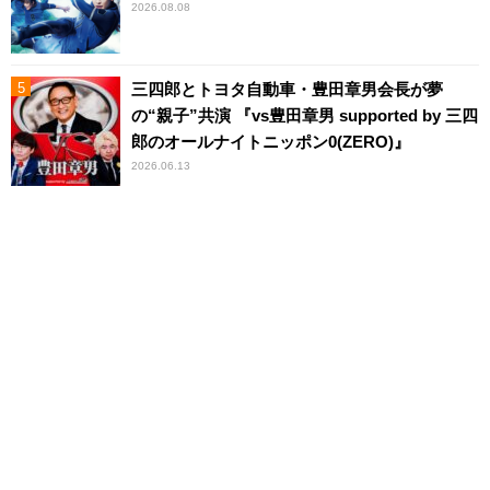
2026.08.08
三四郎とトヨタ自動車・豊田章男会長が夢
の“親子”共演 『vs豊田章男 supported by 三四
郎のオールナイトニッポン0(ZERO)』
2026.06.13