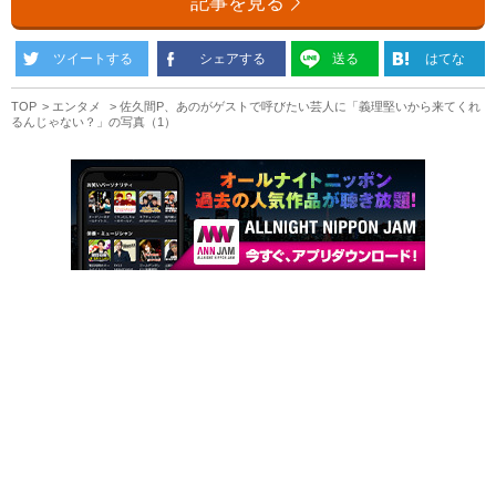
記事を見る
ツイートする
シェアする
送る
はてな
TOP
エンタメ
佐久間P、あのがゲストで呼びたい芸人に「義理堅いから来てくれ
るんじゃない？」の写真（1）