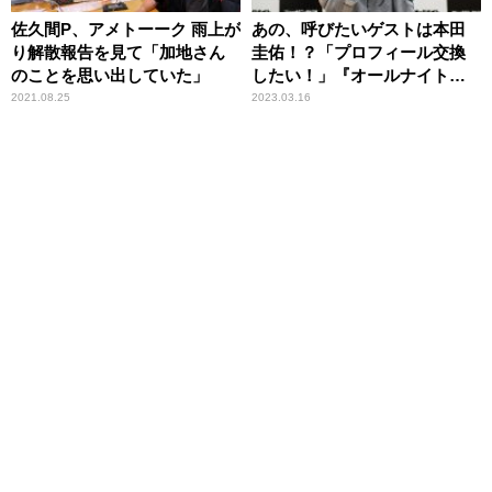
佐久間P、アメトーーク 雨上が
あの、呼びたいゲストは本田
り解散報告を見て「加地さん
圭佑！？「プロフィール交換
のことを思い出していた」
したい！」『オールナイトニ
ッポン0(ZERO)』新パーソナ
2021.08.25
2023.03.16
リティ就任で笑顔