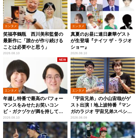
エンタメ
エンタメ
笑福亭鶴瓶 西川美和監督の
真夏のお昼に連日豪華ゲスト
最新作に「誰かが作り続ける
が生登場『ナイツ ザ・ラジオ
ことは必要やと思う」
ショー』
2026.08.10
2026.08.10
NEW
エンタメ
エンタメ
年越し特番で最高のパフォー
「宇宙兄弟」の小山宙哉がゲ
マンスをみせたお笑いコン
スト出演！地上波特番『マン
ビ・ガクヅケが満を持して
ガのラジオ 宇宙兄弟スペシャ
『オールナイトニッポン
ル 』
2026.08.10
2026.08.09
0(ZERO)』に登場！