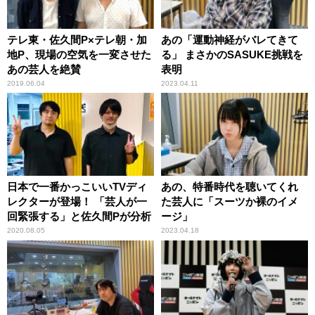
テレ東・佐久間P×テレ朝・加
あの「運動神経がバレてきて
地P、現場の空気を一変させた
る」 まさかのSASUKE挑戦を
あの芸人を絶賛
表明
2019.06.04
2023.04.11
日本で一番かっこいいTVディ
あの、特番時代を聴いてくれ
レクターが登場！ 「芸人が一
た芸人に「スーツか裸のイメ
回緊張する」と佐久間Pが分析
ージ」
2020.08.05
2023.04.18