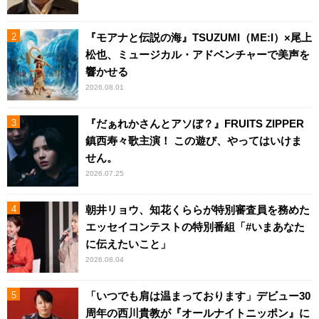
『モアナと伝説の海』TSUZUMI（ME:I）×尾上
松也、ミュージカル・アドベンチャーで美声を
響かせる
2026.08.01
『だぁれかさんとアソぼ？』FRUITS ZIPPER
鎮西寿々歌主演！ この遊び、やってはいけま
せん。
2026.07.25
朝井リョウ、知花くららが特別審査員を務めた
エッセイコンテストの特別番組「#いまあなた
に伝えたいこと」
2026.08.04
「いつでも肩は温まっております」デビュー30
周年の西川貴教が『オールナイトニッポン』に