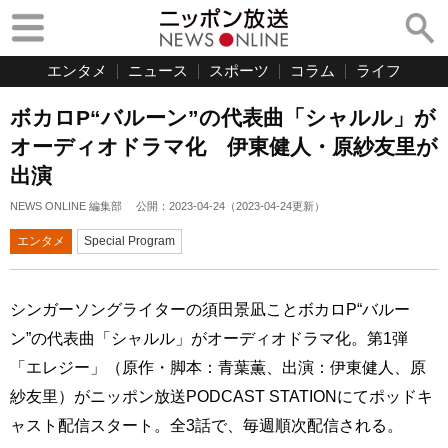
エンタメ
ニュース
スポーツ
コラム
ライフ
ボカロP“バルーン”の代表曲「シャルル」が
オーディオドラマ化 伊東健人・原紗友里が
出演
NEWS ONLINE 編集部
公開：
2023-04-24
（
2023-04-24
更新）
エンタメ
Special Program
シンガーソングライターの須田景凪ことボカロP“バルー
ン”の代表曲「シャルル」がオーディオドラマ化。第1弾
「エレジー」（原作・脚本：青葉薫、出演：伊東健人、原
紗友里）がニッポン放送PODCAST STATIONにてポッドキ
ャスト配信スタート。全3話で、毎週順次配信される。