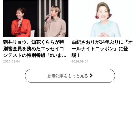
朝井リョウ、知花くららが特
由紀さおりが14年ぶりに『オ
別審査員を務めたエッセイコ
ールナイトニッポン』に登
ンテストの特別番組「#いまあ
場！
なたに伝えたいこと」
2026.08.04
2026.08.04
新着記事をもっと見る