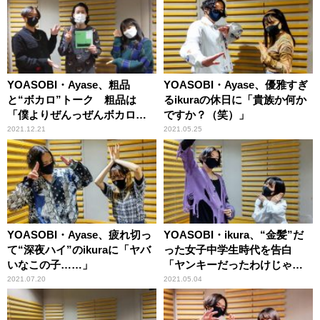
YOASOBI・Ayase、粗品
YOASOBI・Ayase、優雅すぎ
と“ボカロ”トーク 粗品は
るikuraの休日に「貴族か何か
「僕よりぜんっぜんボカロ
ですか？（笑）」
P！」
2021.12.21
2021.05.25
YOASOBI・Ayase、疲れ切っ
YOASOBI・ikura、“金髪”だ
て“深夜ハイ”のikuraに「ヤバ
った女子中学生時代を告白
いなこの子……」
「ヤンキーだったわけじゃな
いですよ？」
2021.07.20
2021.05.04