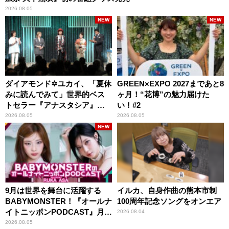
2026.08.05
NEW
NEW
ダイアモンド✡ユカイ、「夏休
GREEN×EXPO 2027まであと8
みに読んでみて」世界的ベス
ヶ月！“花博”の魅力届けた
トセラー『アナスタシア』を
い！#2
紹介
2026.08.05
2026.08.05
NEW
9月は世界を舞台に活躍する
イルカ、自身作曲の熊本市制
BABYMONSTER！『オールナ
100周年記念ソングをオンエア
イトニッポンPODCAST』月替
2026.08.04
わりパーソナリティ
2026.08.05