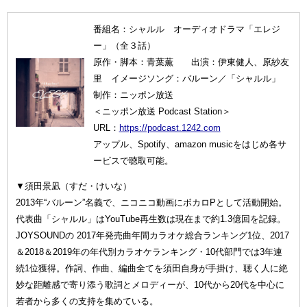
番組名：シャルル オーディオドラマ「エレジ
ー」（全３話）
原作・脚本：青葉薫 出演：伊東健人、原紗友
里 イメージソング：バルーン／「シャルル」
制作：ニッポン放送
＜ニッポン放送 Podcast Station＞
URL：
https://podcast.1242.com
アップル、Spotify、amazon musicをはじめ各サ
ービスで聴取可能。
▼須田景凪（すだ・けいな）
2013年“バルーン”名義で、ニコニコ動画にボカロPとして活動開始。
代表曲「シャルル」はYouTube再生数は現在まで約1.3億回を記録。
JOYSOUNDの 2017年発売曲年間カラオケ総合ランキング1位、2017
＆2018＆2019年の年代別カラオケランキング・10代部門では3年連
続1位獲得。作詞、作曲、編曲全てを須田自身が手掛け、聴く人に絶
妙な距離感で寄り添う歌詞とメロディーが、10代から20代を中心に
若者から多くの支持を集めている。