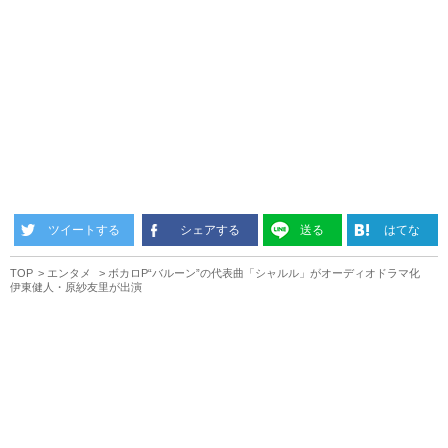
ツイートする
シェアする
送る
はてな
TOP
エンタメ
ボカロP“バルーン”の代表曲「シャルル」がオーディオドラマ化
伊東健人・原紗友里が出演