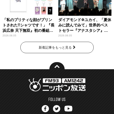
「私のプリティな顔がプリン
ダイアモンド✡ユカイ、「夏休
トされたTシャツです！」『長
みに読んでみて」世界的ベス
浜広奈 天下無双』初の番組グ
トセラー『アナスタシア』を
ッズ発売
紹介
2026.08.05
2026.08.05
新着記事をもっと見る