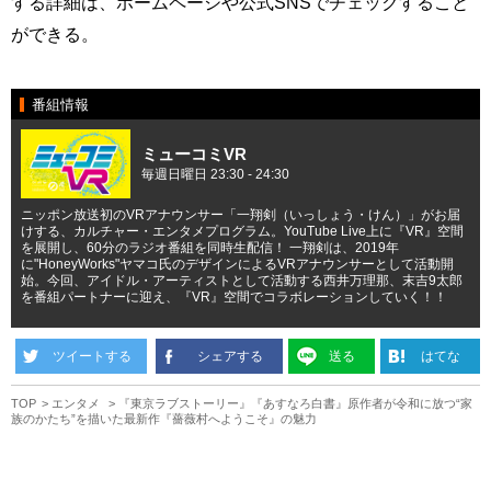
する詳細は、ホームページや公式SNSでチェックすること
ができる。
番組情報
ミューコミVR
毎週日曜日 23:30 - 24:30
ニッポン放送初のVRアナウンサー「一翔剣（いっしょう・けん）」がお届
けする、カルチャー・エンタメプログラム。YouTube Live上に『VR』空間
を展開し、60分のラジオ番組を同時生配信！ 一翔剣は、2019年
に"HoneyWorks"ヤマコ氏のデザインによるVRアナウンサーとして活動開
始。今回、アイドル・アーティストとして活動する西井万理那、末吉9太郎
を番組パートナーに迎え、『VR』空間でコラボレーションしていく！！
ツイートする
シェアする
送る
はてな
TOP
エンタメ
『東京ラブストーリー』『あすなろ白書』原作者が令和に放つ“家
族のかたち”を描いた最新作『薔薇村へようこそ』の魅力