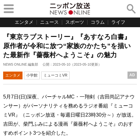
エンタメ
ニュース
スポーツ
コラム
ライフ
『東京ラブストーリー』『あすなろ白書』
原作者が令和に放つ“家族のかたち”を描い
た最新作『薔薇村へようこそ』の魅力
NEWS ONLINE 編集部
公開：
2023-05-10
（
2023-05-10
更新）
AD
エンタメ
小学館
ミューコミVR
5月7日(日)深夜、バーチャルMC・一翔剣（吉田尚記アナウ
ンサー）がパーソナリティを務めるラジオ番組『ミューコ
ミVR』（ニッポン放送・毎週日曜日23時30分～）が放送。
吉田が、柴門ふみによる漫画『薔薇村へようこそ』のおす
すめポイント3つを紹介した。