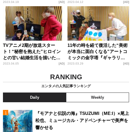
ンタジー『勇者が死んだ！』
オーケストラ』の魅力
2023.04.19
AD
2023.04.12
AD
の魅力
TVアニメ2期が放送スター
11年の時を経て復活した“美術
ト！“秘密を抱えた”ヒロイン
が本当に面白くなる”アートコ
との甘い結婚生活を描いた、
ミックの金字塔『ギャラリー
愛と幸せの夫婦コメディ『ト
フェイク』の魅力
2023.04.05
AD
2023.03.29
AD
ニカクカワイイ』の魅力
RANKING
エンタメの人気記事ランキング
Daily
Weekly
『モアナと伝説の海』TSUZUMI（ME:I）×尾上
松也、ミュージカル・アドベンチャーで美声を
響かせる