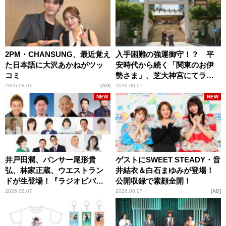
2PM・CHANSUNG、最近覚え
入手困難の強運御守！？ 平
た日本語に大沢あかねがツッ
安時代から続く「関東のお伊
コミ
勢さま」、芝大神宮にてラン
パンプスが合格祈願！
2026.08.07
AD
2026.08.07
NEW
NEW
井戸田潤、パンサー尾形貴
ゲストにSWEET STEADY・音
弘、林家正蔵、ウエストラン
井結衣＆白石まゆみが登場！
ドが生登場！『ラジオビバリ
公開収録で素顔全開！
ー昼ズ』
2026.08.07
2026.08.07
AD