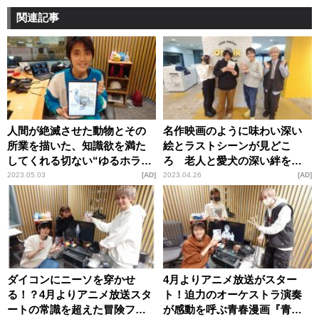
関連記事
人間が絶滅させた動物とその
名作映画のように味わい深い
所業を描いた、知識欲を満た
絵とラストシーンが見どこ
してくれる切ない“ゆるホラ
ろ 老人と愛犬の深い絆を描
ー”『絶滅動物物語』の魅力
く感動の終活譚『もものこ
2023.05.03
AD
2023.04.26
AD
と 愛犬と老人の最期の
日々』の魅力
ダイコンにニーソを穿かせ
4月よりアニメ放送がスター
る！？4月よりアニメ放送スタ
ト！迫力のオーケストラ演奏
ートの常識を超えた冒険ファ
が感動を呼ぶ青春漫画『青の