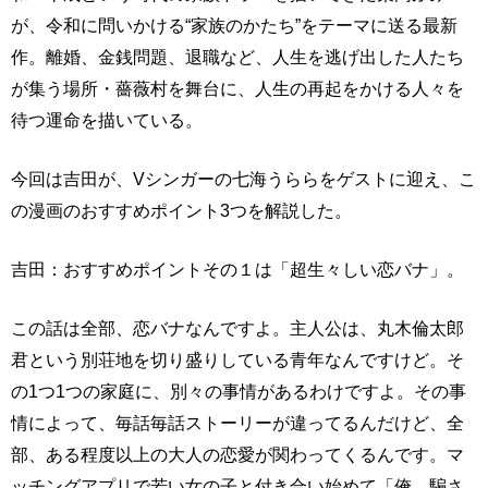
が、令和に問いかける“家族のかたち”をテーマに送る最新
作。離婚、金銭問題、退職など、人生を逃げ出した人たち
が集う場所・薔薇村を舞台に、人生の再起をかける人々を
待つ運命を描いている。
今回は吉田が、Vシンガーの七海うららをゲストに迎え、こ
の漫画のおすすめポイント3つを解説した。
吉田：おすすめポイントその１は「超生々しい恋バナ」。
この話は全部、恋バナなんですよ。主人公は、丸木倫太郎
君という別荘地を切り盛りしている青年なんですけど。そ
の1つ1つの家庭に、別々の事情があるわけですよ。その事
情によって、毎話毎話ストーリーが違ってるんだけど、全
部、ある程度以上の大人の恋愛が関わってくるんです。マ
ッチングアプリで若い女の子と付き合い始めて「俺、騙さ