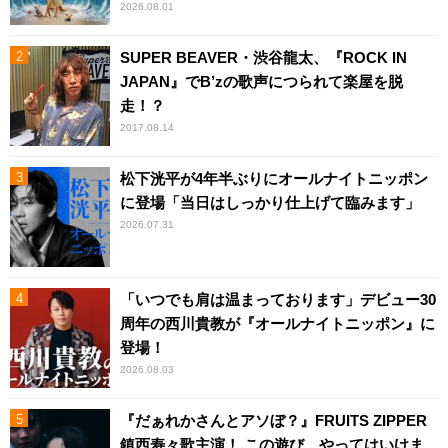
2026.08.01
SUPER BEAVER・渋谷龍太、『ROCK IN
JAPAN』でB’zの歌声につられて楽屋を脱
走！？
2017.08.14
松下洸平が4年半ぶりにオールナイトニッポン
に登場「当日はしっかり仕上げて臨みます」
2026.07.31
「いつでも肩は温まっております」デビュー30
周年の西川貴教が『オールナイトニッポン』に
登場！
2026.08.03
『だぁれかさんとアソぼ？』FRUITS ZIPPER
鎮西寿々歌主演！ この遊び、やってはいけま