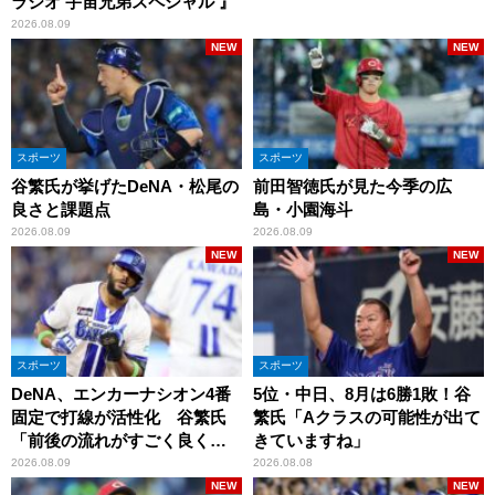
ラジオ 宇宙兄弟スペシャル 』
2026.08.09
NEW
NEW
スポーツ
スポーツ
谷繁氏が挙げたDeNA・松尾の
前田智徳氏が見た今季の広
良さと課題点
島・小園海斗
2026.08.09
2026.08.09
NEW
NEW
スポーツ
スポーツ
DeNA、エンカーナシオン4番
5位・中日、8月は6勝1敗！谷
固定で打線が活性化 谷繁氏
繁氏「Aクラスの可能性が出て
「前後の流れがすごく良くな
きていますね」
りましたね」
2026.08.09
2026.08.08
NEW
NEW