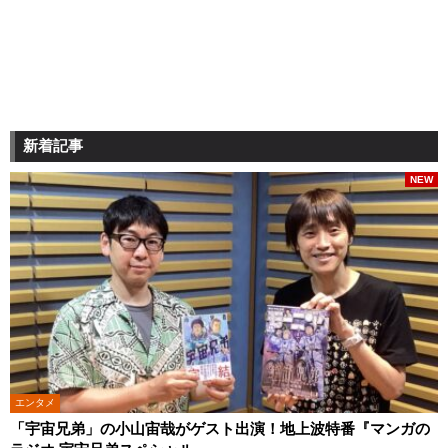
新着記事
NEW
エンタメ
「宇宙兄弟」の小山宙哉がゲスト出演！地上波特番『マンガの