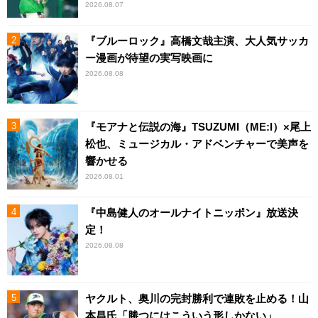
2026.08.07
『ブルーロック』高橋文哉主演、大人気サッカ
ー漫画が待望の実写映画に
2026.08.08
『モアナと伝説の海』TSUZUMI（ME:I）×尾上
松也、ミュージカル・アドベンチャーで美声を
響かせる
2026.08.01
『中島健人のオールナイトニッポン』放送決
定！
2026.08.08
ヤクルト、奥川の完封勝利で連敗を止める！山
本昌氏「勝つにはこういう形しかない」