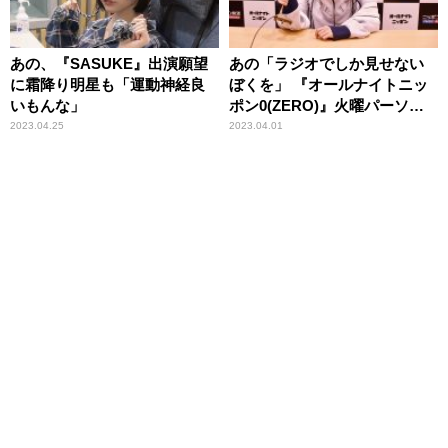
あの、『SASUKE』出演願望
あの「ラジオでしか見せない
に霜降り明星も「運動神経良
ぼくを」 『オールナイトニッ
いもんな」
ポン0(ZERO)』火曜パーソナ
リティ就任インタビュー
2023.04.25
2023.04.01