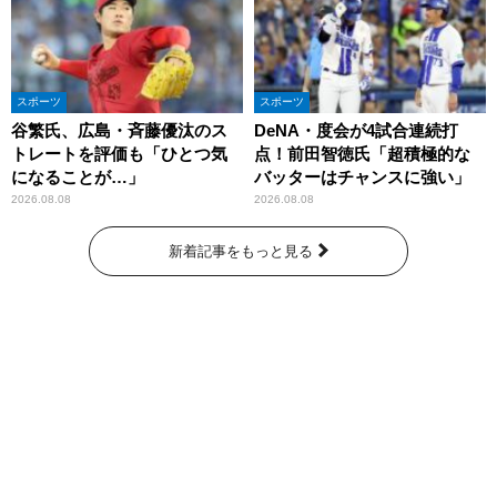
スポーツ
スポーツ
谷繁氏、広島・斉藤優汰のス
DeNA・度会が4試合連続打
トレートを評価も「ひとつ気
点！前田智徳氏「超積極的な
になることが…」
バッターはチャンスに強い」
2026.08.08
2026.08.08
新着記事をもっと見る