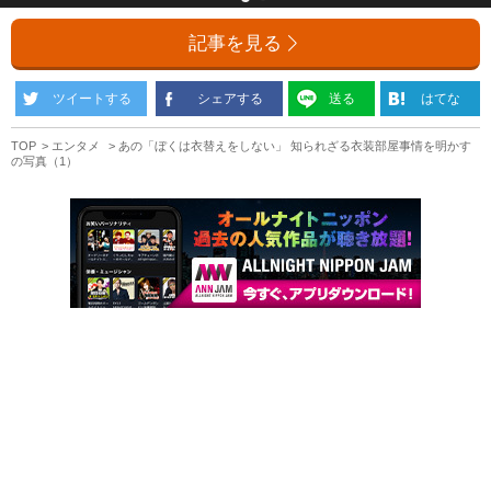
記事を見る
ツイートする
シェアする
送る
はてな
TOP
エンタメ
あの「ぼくは衣替えをしない」 知られざる衣装部屋事情を明かす
の写真（1）