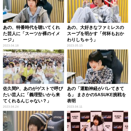
あの、特番時代を聴いてくれ
あの、大好きなファミレスの
た芸人に「スーツか裸のイメ
スープを明かす「何杯もおか
ージ」
わりしちゃう」
2023.04.18
2023.05.15
佐久間P、あのがゲストで呼び
あの「運動神経がバレてきて
たい芸人に「義理堅いから来
る」 まさかのSASUKE挑戦を
てくれるんじゃない？」
表明
2023.04.24
2023.04.11