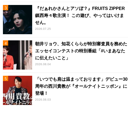
『だぁれかさんとアソぼ？』FRUITS ZIPPER
鎮西寿々歌主演！ この遊び、やってはいけま
せん。
2026.07.25
朝井リョウ、知花くららが特別審査員を務めた
エッセイコンテストの特別番組「#いまあなた
に伝えたいこと」
2026.08.04
「いつでも肩は温まっております」デビュー30
周年の西川貴教が『オールナイトニッポン』に
登場！
2026.08.03