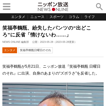
エンタメ
ニュース
スポーツ
コラム
ライフ
笑福亭鶴瓶、紛失したパンツの“出どこ
ろ”に反省「情けないわ……」
NEWS ONLINE 編集部
公開：
2023-05-28
（
2023-05-28
更新）
エンタメ
笑福亭鶴瓶日曜日のそれ
笑福亭鶴瓶が5月21日、ニッポン放送『笑福亭鶴瓶 日曜日
のそれ』に出演、自身のあまりの“ズボラさ”を反省した。