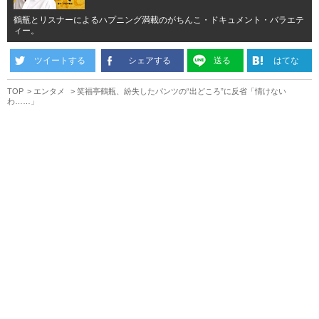
鶴瓶とリスナーによるハプニング満載のがちんこ・ドキュメント・バラエテ
ィー。
ツイートする
シェアする
送る
はてな
TOP
エンタメ
笑福亭鶴瓶、紛失したパンツの“出どころ”に反省「情けない
わ……」