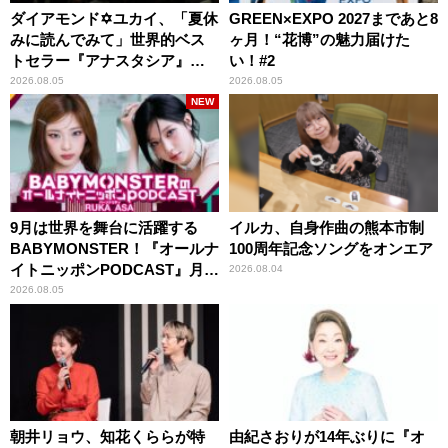
ダイアモンド✡ユカイ、「夏休
GREEN×EXPO 2027まであと8
みに読んでみて」世界的ベス
ヶ月！“花博”の魅力届けた
トセラー『アナスタシア』を
い！#2
紹介
2026.08.05
2026.08.05
NEW
9月は世界を舞台に活躍する
イルカ、自身作曲の熊本市制
BABYMONSTER！『オールナ
100周年記念ソングをオンエア
イトニッポンPODCAST』月替
2026.08.04
わりパーソナリティ
2026.08.05
朝井リョウ、知花くららが特
由紀さおりが14年ぶりに『オ