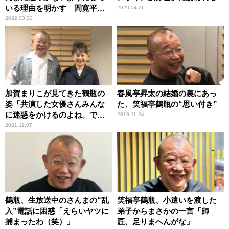
いる理由を明かす 間寛平も
2020.04.26
理解
2022.03.20
加賀まりこが見てきた鶴瓶の
春風亭昇太の結婚の裏にあっ
姿「共演した女優さんみんな
た、笑福亭鶴瓶の“思い付き”
に迷惑をかけるのよね。でも
2019.11.24
好かれる」
2021.11.07
鶴瓶、生放送中のさんまの“乱
笑福亭鶴瓶、小遣いを渡した
入”電話に困惑「えらいヤツに
弟子からまさかの一言「師
捕まったわ（笑）」
匠、足りまへんがな」