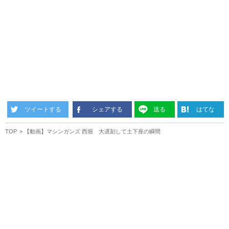
ツイートする
シェアする
送る
はてな
TOP
【動画】マシンガンズ 西堀 大遅刻して土下座の瞬間