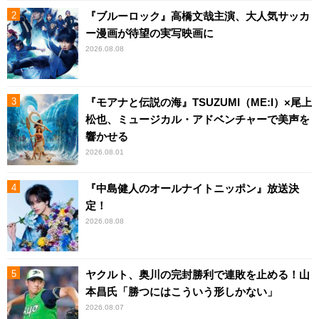
『ブルーロック』高橋文哉主演、大人気サッカ
ー漫画が待望の実写映画に
2026.08.08
『モアナと伝説の海』TSUZUMI（ME:I）×尾上
松也、ミュージカル・アドベンチャーで美声を
響かせる
2026.08.01
『中島健人のオールナイトニッポン』放送決
定！
2026.08.08
ヤクルト、奥川の完封勝利で連敗を止める！山
本昌氏「勝つにはこういう形しかない」
2026.08.07