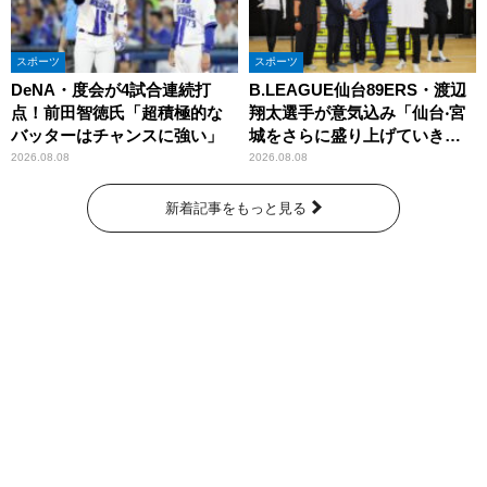
スポーツ
スポーツ
DeNA・度会が4試合連続打
B.LEAGUE仙台89ERS・渡辺
点！前田智徳氏「超積極的な
翔太選手が意気込み「仙台‧宮
バッターはチャンスに強い」
城をさらに盛り上げていきた
いです」
2026.08.08
2026.08.08
新着記事をもっと見る