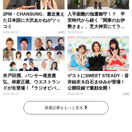
2PM・CHANSUNG、最近覚え
入手困難の強運御守！？ 平
た日本語に大沢あかねがツッ
安時代から続く「関東のお伊
コミ
勢さま」、芝大神宮にてラン
パンプスが合格祈願！
2026.08.07
AD
2026.08.07
井戸田潤、パンサー尾形貴
ゲストにSWEET STEADY・音
弘、林家正蔵、ウエストラン
井結衣＆白石まゆみが登場！
ドが生登場！『ラジオビバリ
公開収録で素顔全開！
ー昼ズ』
2026.08.07
2026.08.07
AD
新着記事をもっと見る