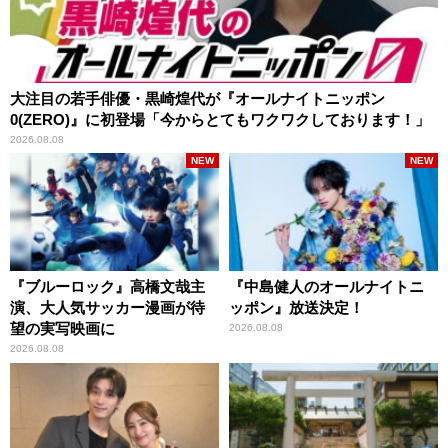
大注目の若手俳優・黒崎煌代が『オールナイトニッポン
0(ZERO)』に初登場「今からとてもワクワクしております！」
2026.08.08
NEW
NEW
『ブルーロック』高橋文哉主
『中島健人のオールナイトニ
演、大人気サッカー漫画が待
ッポン』放送決定！
望の実写映画に
2026.08.08
2026.08.08