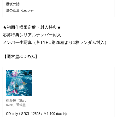
櫻坂の詩
夏の近道 -Encore-
★初回仕様限定盤・封入特典★
応募特典シリアルナンバー封入
メンバー生写真（各TYPE別28種より1枚ランダム封入）
【通常盤/CDのみ】
櫻坂46『Start
over!』通常盤
CD only / SRCL-12598 / ￥1,100 (tax in)