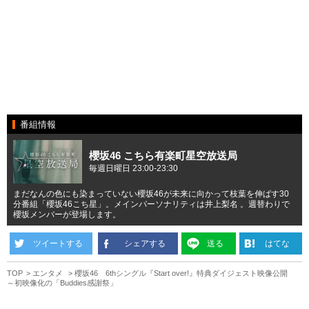
番組情報
櫻坂46 こちら有楽町星空放送局
毎週日曜日 23:00-23:30
まだなんの色にも染まっていない櫻坂46が未来に向かって枝葉を伸ばす30
分番組「櫻坂46こち星」。メインパーソナリティは井上梨名 。週替わりで
櫻坂メンバーが登場します。
ツイートする
シェアする
送る
はてな
TOP
エンタメ
櫻坂46 6thシングル『Start over!』特典ダイジェスト映像公開
～初映像化の「Buddies感謝祭」