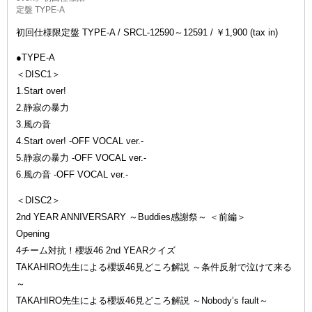
定盤 TYPE-A
初回仕様限定盤 TYPE-A / SRCL-12590～12591 / ￥1,900 (tax in)
●TYPE-A
＜DISC1＞
1.Start over!
2.静寂の暴力
3.風の音
4.Start over! -OFF VOCAL ver.-
5.静寂の暴力 -OFF VOCAL ver.-
6.風の音 -OFF VOCAL ver.-
＜DISC2＞
2nd YEAR ANNIVERSARY ～Buddies感謝祭～ ＜前編＞
Opening
4チーム対抗！櫻坂46 2nd YEARクイズ
TAKAHIRO先生による櫻坂46見どころ解説 ～条件反射で泣けて来る
～
TAKAHIRO先生による櫻坂46見どころ解説 ～Nobody’s fault～