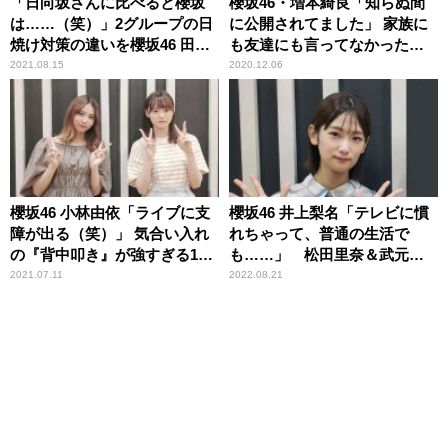
「日向坂さんに比べると櫻坂
櫻坂46・増本綺良「知らぬ間
は……（笑）」2グループの日
に公開されてました」 家族に
焼け対策の違いを櫻坂46 田村
も友達にも言ってなかった事
保乃＆尾関梨香が振り返る
実に井上梨名もびっくり
2021.08.15
2020.12.06
櫻坂46 小林由依「ライブに支
櫻坂46 井上梨名「テレビに慣
障が出る（笑）」 気合い入れ
れちゃって、普通の生活で
の『背中叩き』が強すぎる1期
も……」 松田里奈＆武元唯
生メンバーを2期生・増本綺良
衣と行ったデパートで取って
2021.07.11
2022.08.21
に告白
しまった「すごいリアクショ
ン」