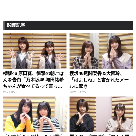
関連記事
櫻坂46 原田葵、衝撃の朝ごは
櫻坂46尾関梨香＆大園玲、
んを告白「乃木坂46 与田祐希
「はよしね」と書かれたメー
ちゃんが食べてるって言って
ルに驚き
て」 そのメニューに井上梨名
2021.05.05
2021.04.25
驚き