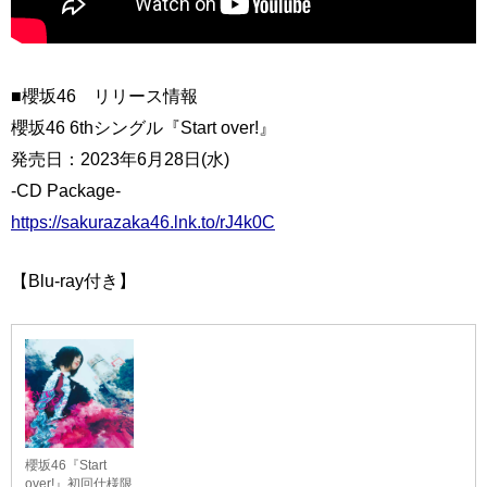
■櫻坂46 リリース情報
櫻坂46 6thシングル『Start over!』
発売日：2023年6月28日(水)
-CD Package-
https://sakurazaka46.lnk.to/rJ4k0C
【Blu-ray付き】
櫻坂46『Start
over!』初回仕様限