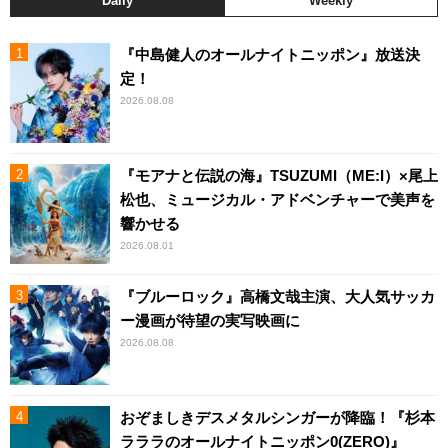
Daily
Weekly
『中島健人のオールナイトニッポン』放送決
定！
2026.08.08
『モアナと伝説の海』TSUZUMI（ME:I）×尾上
松也、ミュージカル・アドベンチャーで美声を
響かせる
2026.08.01
『ブルーロック』高橋文哉主演、大人気サッカ
ー漫画が待望の実写映画に
2026.08.08
おぞましきデスメタルシンガーが降臨！『杉本
ラララのオールナイトニッポン0(ZERO)』