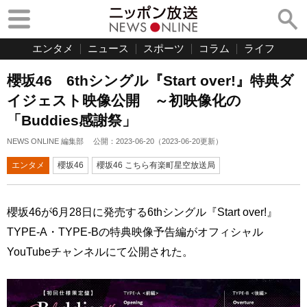
エンタメ
ニュース
スポーツ
コラム
ライフ
櫻坂46 6thシングル『Start over!』特典ダ
イジェスト映像公開 ～初映像化の
「Buddies感謝祭」
NEWS ONLINE 編集部
公開：
2023-06-20
（
2023-06-20
更新）
エンタメ
櫻坂46
櫻坂46 こちら有楽町星空放送局
櫻坂46が6月28日に発売する6thシングル『Start over!』
TYPE-A・TYPE-Bの特典映像予告編がオフィシャル
YouTubeチャンネルにて公開された。