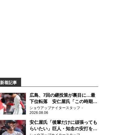
新着記事
広島、7回の継投策が裏目に…最
下位転落 安仁屋氏「この時期に
来て勉強はない」
ショウアップナイタースタッフ
2026.08.06
安仁屋氏「後輩だけに頑張っても
らいたい」巨人・知念の安打を喜
ぶ