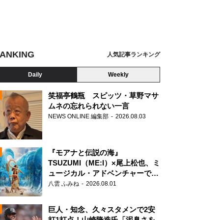
ANKING
人気記事ランキング
Daily
Weekly
笑福亭鶴瓶 スピッツ・草野マサ
ムネの忘れられない一言
NEWS ONLINE 編集部
2026.08.03
N
『モアナと伝説の海』
TSUZUMI（ME:I）×尾上松也、ミ
座商店街・山村会長
ュージカル・アドベンチャーで美
声を響かせる
八雲 ふみね
2026.08.01
巨人・知念、久々スタメンで2安
打1打点！山崎隆造氏「泥臭さを