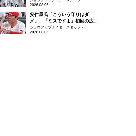
ショウアップナイタースタッフ
2026.08.06
安仁屋氏「こういう守りはダ
メ」、「ミスですよ」初回の広島
の守備に苦言
ショウアップナイタースタッフ
2026.08.06