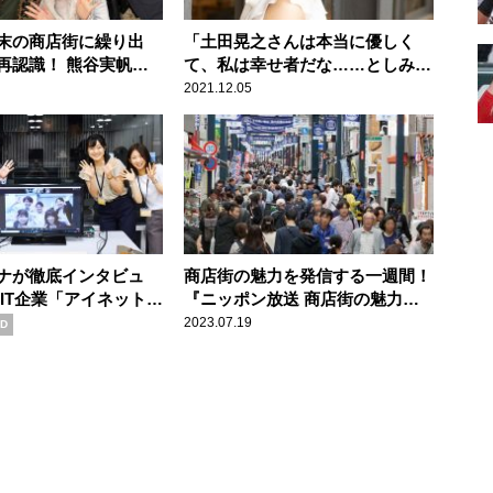
末の商店街に繰り出
「土田晃之さんは本当に優しく
再認識！ 熊谷実帆ア
て、私は幸せ者だな……としみじ
と垣花正がレポート
み思っています」 前島花音アナ
2021.12.05
ウンサー
ナが徹底インタビュ
商店街の魅力を発信する一週間！
のIT企業「アイネット」
『ニッポン放送 商店街の魅力届
会社？
け隊！』
2023.07.19
D