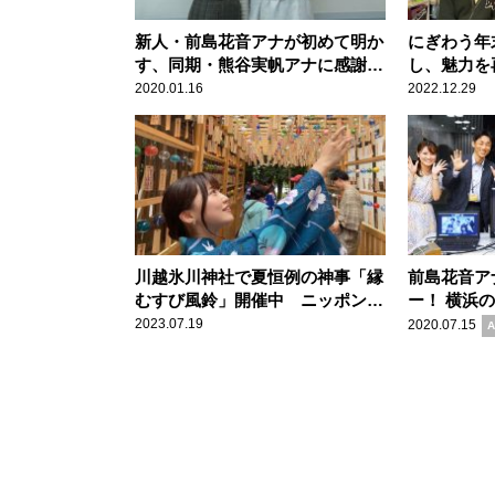
新人・前島花音アナが初めて明か
にぎわう年
す、同期・熊谷実帆アナに感謝し
し、魅力を
た出来事
ナウンサー
2020.01.16
2022.12.29
川越氷川神社で夏恒例の神事「縁
前島花音ア
むすび風鈴」開催中 ニッポン放
ー！ 横浜
送・前島花音アナの願いは……
ってどんな
2023.07.19
2020.07.15
A