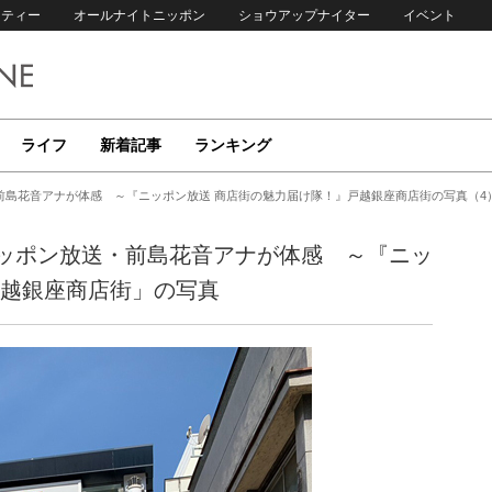
リティー
オールナイトニッポン
ショウアップナイター
イベント
ライフ
新着記事
ランキング
前島花音アナが体感 ～『ニッポン放送 商店街の魅力届け隊！』戸越銀座商店街の写真（4
ッポン放送・前島花音アナが体感 ～『ニッ
戸越銀座商店街」の写真