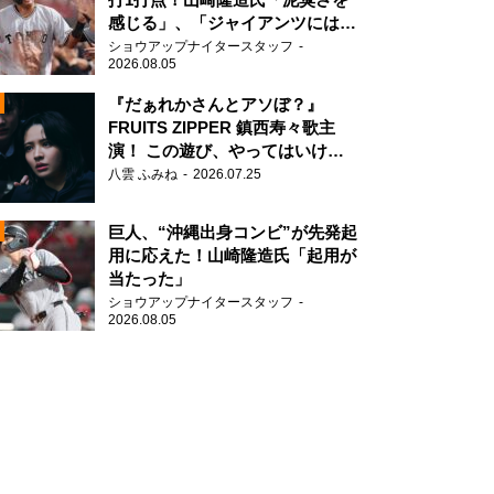
感じる」、「ジャイアンツには少
ないタイプ」
ショウアップナイタースタッフ
2026.08.05
『だぁれかさんとアソぼ？』
FRUITS ZIPPER 鎮西寿々歌主
演！ この遊び、やってはいけま
N
せん。
八雲 ふみね
2026.07.25
AD
巨人、“沖縄出身コンビ”が先発起
用に応えた！山崎隆造氏「起用が
当たった」
ショウアップナイタースタッフ
2026.08.05
2