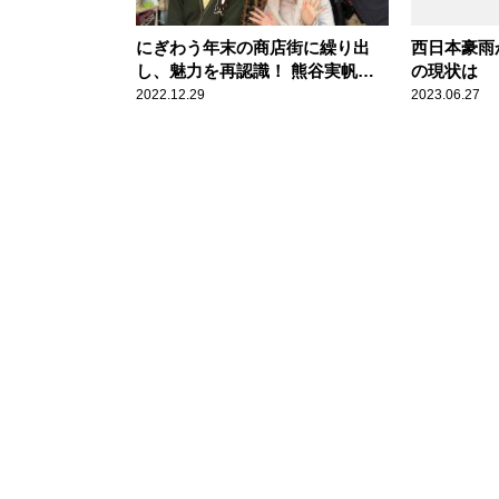
にぎわう年末の商店街に繰り出
西日本豪雨
し、魅力を再認識！ 熊谷実帆ア
の現状は
ナウンサーと垣花正がレポート
田雄基アナ
2022.12.29
2023.06.27