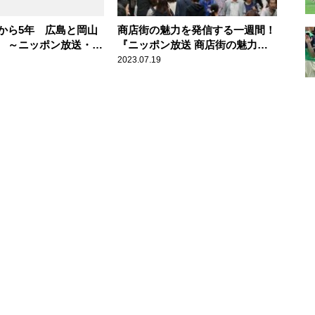
から5年 広島と岡山
商店街の魅力を発信する一週間！
 ～ニッポン放送・内
『ニッポン放送 商店街の魅力届
ウンサーレポート
け隊！』
2023.07.19