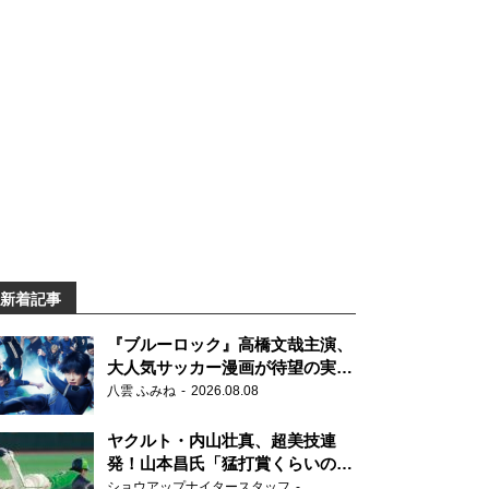
新着記事
『ブルーロック』高橋文哉主演、
大人気サッカー漫画が待望の実写
映画に
八雲 ふみね
2026.08.08
ヤクルト・内山壮真、超美技連
発！山本昌氏「猛打賞くらいの価
値」
ショウアップナイタースタッフ