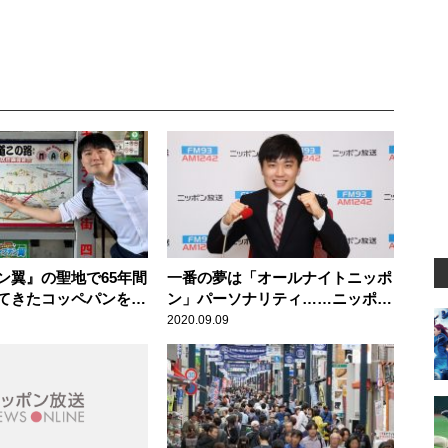
ン翼』の聖地で65年間
一番の夢は「オールナイトニッポ
てきたコッペパンをニ
ン」パーソナリティ……ニッポン
・内田雄基アナが堪
放送 新人アナウンサー 内田雄
2020.09.09
ニッポン放送 商店街
基 9月18日（金）デビュー
隊！』まいろーど四つ