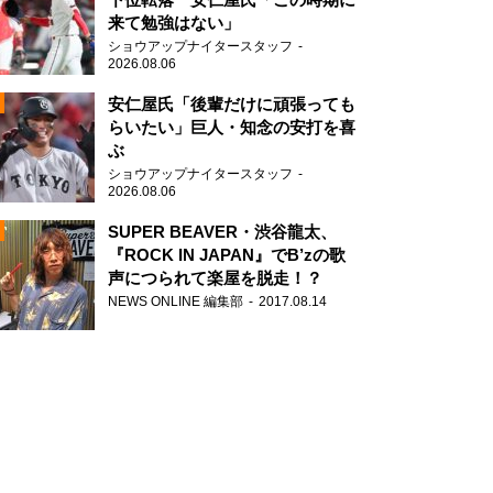
来て勉強はない」
ショウアップナイタースタッフ
2026.08.06
安仁屋氏「後輩だけに頑張っても
らいたい」巨人・知念の安打を喜
ぶ
N
ショウアップナイタースタッフ
AD
2026.08.06
SUPER BEAVER・渋谷龍太、
『ROCK IN JAPAN』でB’zの歌
声につられて楽屋を脱走！？
NEWS ONLINE 編集部
2017.08.14
2