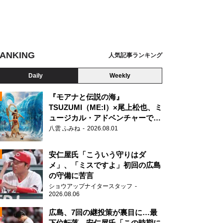
ANKING
人気記事ランキング
Daily
Weekly
『モアナと伝説の海』
TSUZUMI（ME:I）×尾上松也、ミ
ュージカル・アドベンチャーで美
N
声を響かせる
八雲 ふみね
2026.08.01
安仁屋氏「こういう守りはダ
メ」、「ミスですよ」初回の広島
は色鮮やかな花々が並ぶ
の守備に苦言
ショウアップナイタースタッフ
2026.08.06
広島、7回の継投策が裏目に…最
下位転落 安仁屋氏「この時期に