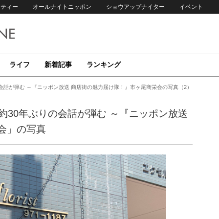
リティー
オールナイトニッポン
ショウアップナイター
イベント
ライフ
新着記事
ランキング
の会話が弾む ～『ニッポン放送 商店街の魅力届け隊！』市ヶ尾商栄会の写真（2）
約30年ぶりの会話が弾む ～『ニッポン放送
会」の写真