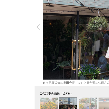
市ヶ尾商栄会の串田会長（左）と青年部の佐藤さ
この記事の画像（全7枚）