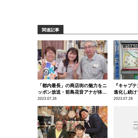
関連記事
「都内最長」の商店街の魅力をニ
『キャプテ
ッポン放送・前島花音アナが体
進化し続け
感 ～『ニッポン放送 商店街の
ッポン放送
2023.07.26
2023.07.28
魅力届け隊！』戸越銀座商店街
能！ ～『
の魅力届け
木商店街