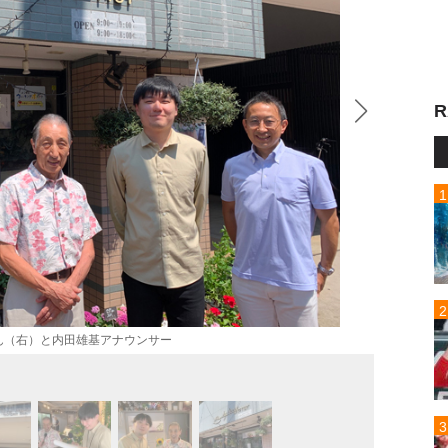
R
ん（右）と内田雄基アナウンサー
店内に