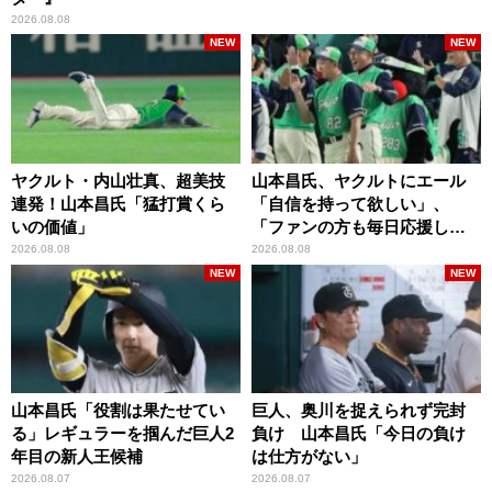
2026.08.08
NEW
NEW
ヤクルト・内山壮真、超美技
山本昌氏、ヤクルトにエール
連発！山本昌氏「猛打賞くら
「自信を持って欲しい」、
いの価値」
「ファンの方も毎日応援して
くれています」
2026.08.08
2026.08.08
NEW
NEW
山本昌氏「役割は果たせてい
巨人、奥川を捉えられず完封
る」レギュラーを掴んだ巨人2
負け 山本昌氏「今日の負け
年目の新人王候補
は仕方がない」
2026.08.07
2026.08.07