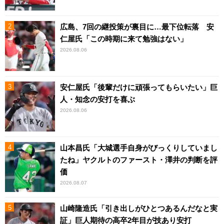
広島、7回の継投策が裏目に…最下位転落 安
仁屋氏「この時期に来て勉強はない」
2026.08.06
安仁屋氏「後輩だけに頑張ってもらいたい」巨
人・知念の安打を喜ぶ
2026.08.06
山本昌氏「大城選手自身がびっくりしていまし
たね」ヤクルトのファースト・澤井の判断を評
価
2026.08.07
山崎隆造氏「引き出しがひとつあるんだなと実
証」巨人期待の高卒2年目が技あり安打