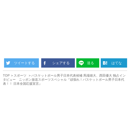
ツイートする
シェアする
送る
はてな
TOP
スポーツ
バスケットボール男子日本代表候補 馬場雄大、西田優大 独占イン
タビュー ニッポン放送スポーツスペシャル『頑張れ！バスケットボール男子日本代
表！！ 日本全国応援宣言』