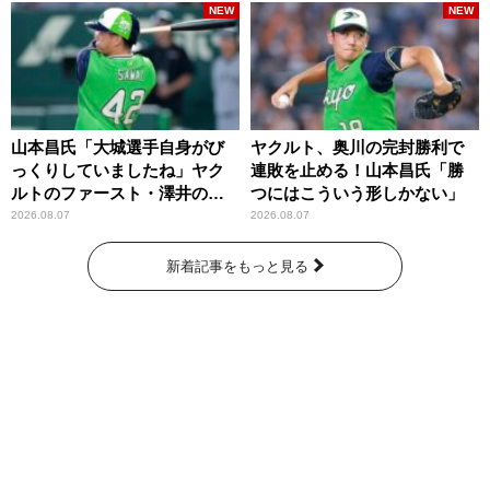
NEW
NEW
山本昌氏「大城選手自身がび
ヤクルト、奥川の完封勝利で
っくりしていましたね」ヤク
連敗を止める！山本昌氏「勝
ルトのファースト・澤井の判
つにはこういう形しかない」
断を評価
2026.08.07
2026.08.07
新着記事をもっと見る