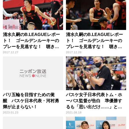
清水久嗣のB.LEAGUEレポー
清水久嗣のB.LEAGUEレポー
ト！ ゴールデンルーキーの
ト！ ゴールデンルーキーの
プレーを見逃すな！ 聴き逃
プレーを見逃すな！ 聴き逃
すな！～アルバルク東京 馬
すな！～アルバルク東京 馬
2017.12.27
2017.12.28
場雄大選手その①
場雄大選手その②
パリ五輪を目指すための覚
バスケ女子日本代表トム・ホ
醒 バスケ日本代表・河村勇
ーバス監督が告白 準優勝す
輝が止まらない！
るも「思い出だけ……」と残
念がったこと
2023.01.23
2021.08.18