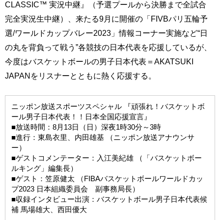
CLASSIC™ 実況中継』（予選プールから決勝まで全試合
完全実況生中継）、来たる9月に開催の「FIVBパリ五輪予
選/ワールドカップバレー2023」情報コーナー実施など“日
の丸を背負って戦う”各競技の日本代表を応援しているが、
今度はバスケットボールの男子日本代表＝AKATSUKI
JAPANをリスナーとともに熱く応援する。
ニッポン放送スポーツスペシャル 『頑張れ！バスケットボ
ール男子日本代表！！日本全国応援宣言』
■放送時間：8月13日（日）深夜1時30分～3時
■進行：東島衣里、内田雄基 （ニッポン放送アナウンサ
ー）
■ゲストコメンテーター：入江美紀雄 （「バスケットボー
ルキング」編集長）
■ゲスト：笠原健太 （FIBAバスケットボールワールドカッ
プ2023 日本組織委員会 副事務局長）
■収録インタビュー出演：バスケットボール男子日本代表候
補 馬場雄大、西田優大