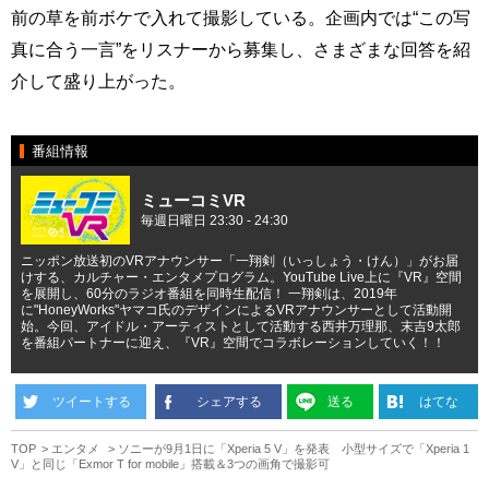
前の草を前ボケで入れて撮影している。企画内では“この写
真に合う一言”をリスナーから募集し、さまざまな回答を紹
介して盛り上がった。
番組情報
ミューコミVR
毎週日曜日 23:30 - 24:30
ニッポン放送初のVRアナウンサー「一翔剣（いっしょう・けん）」がお届
けする、カルチャー・エンタメプログラム。YouTube Live上に『VR』空間
を展開し、60分のラジオ番組を同時生配信！ 一翔剣は、2019年
に"HoneyWorks"ヤマコ氏のデザインによるVRアナウンサーとして活動開
始。今回、アイドル・アーティストとして活動する西井万理那、末吉9太郎
を番組パートナーに迎え、『VR』空間でコラボレーションしていく！！
ツイートする
シェアする
送る
はてな
TOP
エンタメ
ソニーが9月1日に「Xperia 5 V」を発表 小型サイズで「Xperia 1
V」と同じ「Exmor T for mobile」搭載＆3つの画角で撮影可