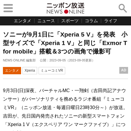
エンタメ
ニュース
スポーツ
コラム
ライフ
ソニーが9月1日に「Xperia 5 V」を発表 小
型サイズで「Xperia 1 V」と同じ「Exmor T
for mobile」搭載＆3つの画角で撮影可
NEWS ONLINE 編集部
公開：
2023-09-05
（
2023-09-05
更新）
AD
エンタメ
Xperia
ミューコミVR
9月3日(日)深夜、バーチャルMC・一翔剣（吉田尚記アナウ
ンサー）がパーソナリティを務めるラジオ番組『ミューコ
ミVR』（ニッポン放送・毎週日曜日23時30分～）が放送。
吉田が、先日国内発売されたソニーの新型スマートフォン
「Xperia 1 V（エクスペリア ワン マークファイブ）」につ