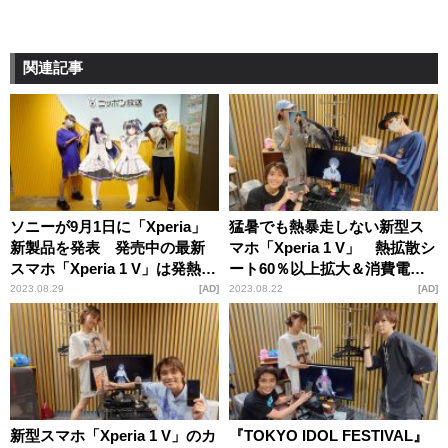
関連記事
ソニーが9月1日に「Xperia」
猛暑でも熱暴走しない新型ス
新製品を発表 発売中の最新
マホ「Xperia 1 V」 熱拡散シ
スマホ「Xperia 1 V」は発熱抑
ート60％以上拡大＆消費電力
制＆フルサイズ並みのカメラ
約20％削減で長時間撮影が可
2023.08.29
AD
2023.08.22
AD
搭載で夏の旅行にも最適
能
新型スマホ「Xperia 1 V」のカ
『TOKYO IDOL FESTIVAL』