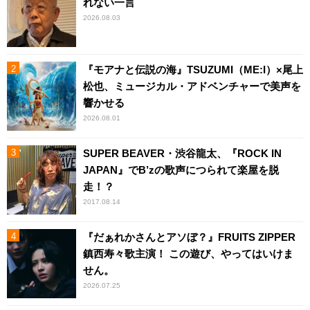
れない一言
2026.08.03
『モアナと伝説の海』TSUZUMI（ME:I）×尾上
松也、ミュージカル・アドベンチャーで美声を
響かせる
2026.08.01
SUPER BEAVER・渋谷龍太、『ROCK IN
JAPAN』でB’zの歌声につられて楽屋を脱
走！？
2017.08.14
『だぁれかさんとアソぼ？』FRUITS ZIPPER
鎮西寿々歌主演！ この遊び、やってはいけま
せん。
2026.07.25