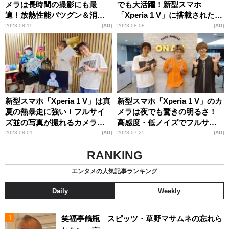
メラは長時間の撮影にも最
でも大活躍！新型スマホ
適！放熱性能バツグン＆消費
「Xperia 1 V」に搭載されたフ
電力削減で炎天下もしっかり
ルサイズセンサー並のカメラ
2023.08.15
AD
2023.08.08
AD
駆動
機能で推しをバッチリ撮影
新型スマホ「Xperia 1 V」は真
新型スマホ「Xperia 1 V」のカ
夏の熱暴走に強い！フルサイ
メラは夜でも驚きの明るさ！
ズ並の写真が撮れるカメラ機
高感度・低ノイズでフルサイ
能で夜景もバッチリ撮影
ズ並の鮮明な撮影を実現
2023.08.01
AD
2023.07.25
AD
RANKING
エンタメの人気記事ランキング
Daily
Weekly
笑福亭鶴瓶 スピッツ・草野マサムネの忘れら