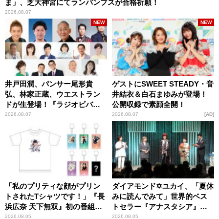
ま」、芝大神宮にてランパンプスが合格祈願！
2026.08.07
NEW
NEW
井戸田潤、パンサー尾形貴
ゲストにSWEET STEADY・音
弘、林家正蔵、ウエストラン
井結衣＆白石まゆみが登場！
ドが生登場！『ラジオビバリ
公開収録で素顔全開！
ー昼ズ』
2026.08.07
2026.08.07
AD
「私のプリティな顔がプリン
ダイアモンド✡ユカイ、「夏休
トされたTシャツです！」『長
みに読んでみて」世界的ベス
浜広奈 天下無双』初の番組グ
トセラー『アナスタシア』を
ッズ発売
紹介
2026.08.05
2026.08.05