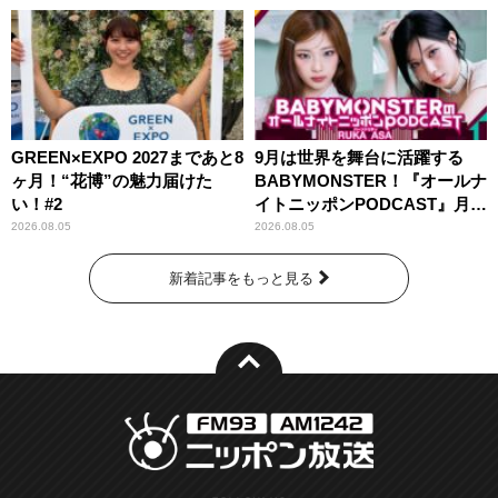
GREEN×EXPO 2027まであと8
9月は世界を舞台に活躍する
ヶ月！“花博”の魅力届けた
BABYMONSTER！『オールナ
い！#2
イトニッポンPODCAST』月替
わりパーソナリティ
2026.08.05
2026.08.05
新着記事をもっと見る