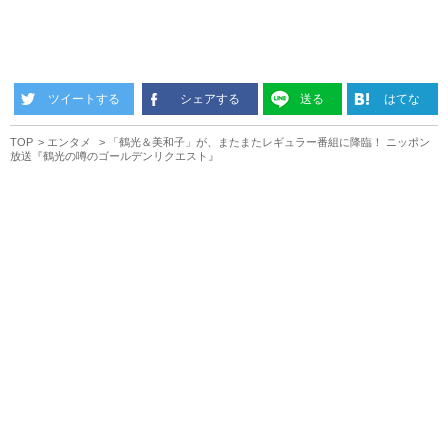
ツイートする
シェアする
送る
はてな
TOP
エンタメ
「鶴光＆美和子」が、またまたレギュラー番組に降臨！ ニッポン
放送『鶴光の噂のゴールデンリクエスト』