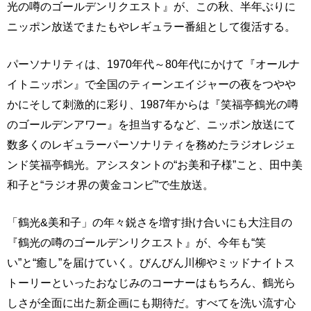
光の噂のゴールデンリクエスト』が、この秋、半年ぶりに
ニッポン放送でまたもやレギュラー番組として復活する。
パーソナリティは、1970年代～80年代にかけて『オールナ
イトニッポン』で全国のティーンエイジャーの夜をつやや
かにそして刺激的に彩り、1987年からは『笑福亭鶴光の噂
のゴールデンアワー』を担当するなど、ニッポン放送にて
数多くのレギュラーパーソナリティを務めたラジオレジェ
ンド笑福亭鶴光。アシスタントの“お美和子様”こと、田中美
和子と“ラジオ界の黄金コンビ”で生放送。
「鶴光&美和子」の年々鋭さを増す掛け合いにも大注目の
『鶴光の噂のゴールデンリクエスト』が、今年も“笑
い”と“癒し”を届けていく。びんびん川柳やミッドナイトス
トーリーといったおなじみのコーナーはもちろん、鶴光ら
しさが全面に出た新企画にも期待だ。すべてを洗い流す心