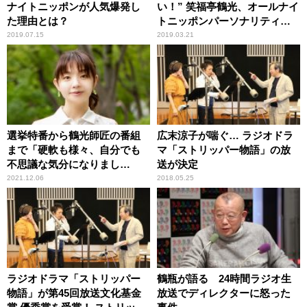
ナイトニッポンが人気爆発し
い！” 笑福亭鶴光、オールナイ
た理由とは？
トニッポンパーソナリティ就
任秘話
2019.07.15
2019.03.21
選挙特番から鶴光師匠の番組
広末涼子が喘ぐ… ラジオドラ
まで「硬軟も様々、自分でも
マ「ストリッパー物語」の放
不思議な気分になりまし
送が決定
た」 箱崎みどりアナウンサ
2021.12.06
2018.05.25
ー
ラジオドラマ「ストリッパー
鶴瓶が語る 24時間ラジオ生
物語」が第45回放送文化基金
放送でディレクターに怒った