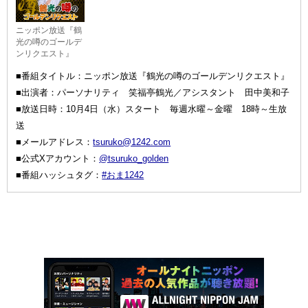
ニッポン放送『鶴
光の噂のゴールデ
ンリクエスト』
■番組タイトル：ニッポン放送『鶴光の噂のゴールデンリクエスト』
■出演者：パーソナリティ 笑福亭鶴光／アシスタント 田中美和子
■放送日時：10月4日（水）スタート 毎週水曜～金曜 18時～生放
送
■メールアドレス：
tsuruko@1242.com
■公式Xアカウント：
@tsuruko_golden
■番組ハッシュタグ：
#おま1242