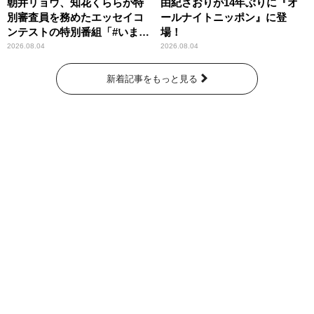
朝井リョウ、知花くららが特
由紀さおりが14年ぶりに『オ
別審査員を務めたエッセイコ
ールナイトニッポン』に登
ンテストの特別番組「#いまあ
場！
なたに伝えたいこと」
2026.08.04
2026.08.04
新着記事をもっと見る