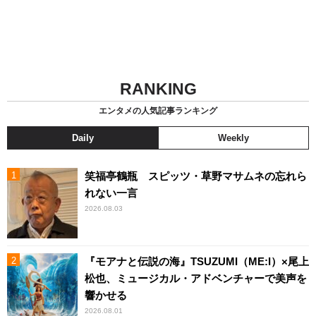
RANKING
エンタメの人気記事ランキング
Daily
Weekly
笑福亭鶴瓶 スピッツ・草野マサムネの忘れら
れない一言
2026.08.03
『モアナと伝説の海』TSUZUMI（ME:I）×尾上
松也、ミュージカル・アドベンチャーで美声を
響かせる
2026.08.01