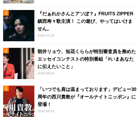
『だぁれかさんとアソぼ？』FRUITS ZIPPER
鎮西寿々歌主演！ この遊び、やってはいけま
せん。
2026.07.25
朝井リョウ、知花くららが特別審査員を務めた
エッセイコンテストの特別番組「#いまあなた
に伝えたいこと」
2026.08.04
「いつでも肩は温まっております」デビュー30
周年の西川貴教が『オールナイトニッポン』に
登場！
2026.08.03