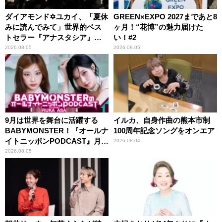
ダイアモンド✡ユカイ、「夏休
GREEN×EXPO 2027まであと8
みに読んでみて」世界的ベス
ヶ月！“花博”の魅力届けた
トセラー『アナスタシア』を
い！#2
紹介
2026.08.05
2026.08.05
9月は世界を舞台に活躍する
イルカ、自身作曲の熊本市制
BABYMONSTER！『オールナ
100周年記念ソングをオンエア
イトニッポンPODCAST』月替
2026.08.04
わりパーソナリティ
2026.08.05