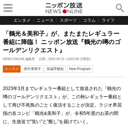
エンタメ
ニュース
スポーツ
コラム
ライフ
「鶴光＆美和子」が、またまたレギュラー
番組に降臨！ ニッポン放送『鶴光の噂のゴ
ールデンリクエスト』
NEWS ONLINE 編集部
公開：
2023-09-13
（
2023-09-13
更新）
エンタメ
田中美和子
笑福亭鶴光
New Program
2023年3月までレギュラー番組として放送された『鶴光の
噂のゴールデンリクエスト』が、この秋レギュラー番組と
して再び不死鳥のごとく復活することが決定。ラジオ界屈
指の名コンビ「鶴光&美和子」が、令和5年度のお茶の間
に、生放送で”笑い”と”癒し”を届けていく。