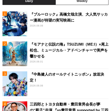
Daily
Weekly
『ブルーロック』高橋文哉主演、大人気サッカ
ー漫画が待望の実写映画に
2026.08.08
『モアナと伝説の海』TSUZUMI（ME:I）×尾上
松也、ミュージカル・アドベンチャーで美声を
響かせる
2026.08.01
『中島健人のオールナイトニッポン』放送決
定！
2026.08.08
三四郎とトヨタ自動車・豊田章男会長が夢
の“親子”共演 『vs豊田章男 supported by 三四