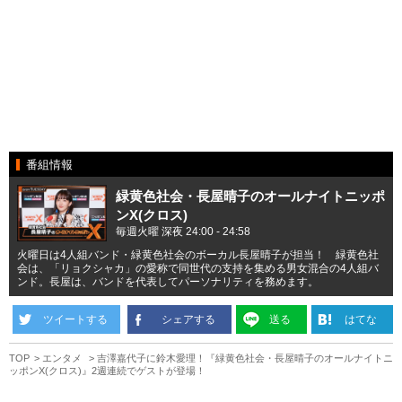
番組情報
緑黄色社会・長屋晴子のオールナイトニッポ
ンX(クロス)
毎週火曜 深夜 24:00 - 24:58
火曜日は4人組バンド・緑黄色社会のボーカル長屋晴子が担当！ 緑黄色社
会は、「リョクシャカ」の愛称で同世代の支持を集める男女混合の4人組バ
ンド。長屋は、バンドを代表してパーソナリティを務めます。
ツイートする
シェアする
送る
はてな
TOP
エンタメ
吉澤嘉代子に鈴木愛理！『緑黄色社会・長屋晴子のオールナイトニ
ッポンX(クロス)』2週連続でゲストが登場！