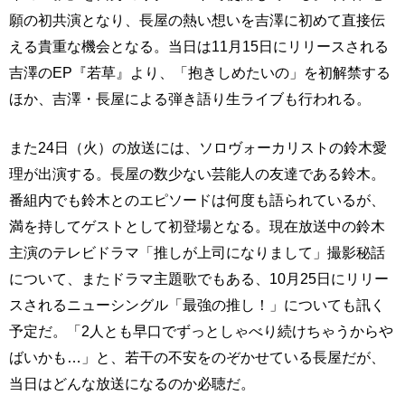
願の初共演となり、長屋の熱い想いを吉澤に初めて直接伝
える貴重な機会となる。当日は11月15日にリリースされる
吉澤のEP『若草』より、「抱きしめたいの」を初解禁する
ほか、吉澤・長屋による弾き語り生ライブも行われる。
また24日（火）の放送には、ソロヴォーカリストの鈴木愛
理が出演する。長屋の数少ない芸能人の友達である鈴木。
番組内でも鈴木とのエピソードは何度も語られているが、
満を持してゲストとして初登場となる。現在放送中の鈴木
主演のテレビドラマ「推しが上司になりまして」撮影秘話
について、またドラマ主題歌でもある、10月25日にリリー
スされるニューシングル「最強の推し！」についても訊く
予定だ。「2人とも早口でずっとしゃべり続けちゃうからや
ばいかも…」と、若干の不安をのぞかせている長屋だが、
当日はどんな放送になるのか必聴だ。