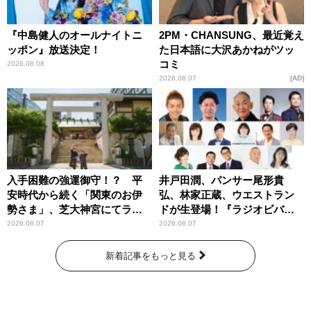
『中島健人のオールナイトニ
2PM・CHANSUNG、最近覚え
ッポン』放送決定！
た日本語に大沢あかねがツッ
コミ
2026.08.08
2026.08.07
AD
入手困難の強運御守！？ 平
井戸田潤、パンサー尾形貴
安時代から続く「関東のお伊
弘、林家正蔵、ウエストラン
勢さま」、芝大神宮にてラン
ドが生登場！『ラジオビバリ
パンプスが合格祈願！
ー昼ズ』
2026.08.07
2026.08.07
新着記事をもっと見る