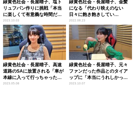
緑黄色社会・長屋晴子、塩ト
緑黄色社会・長屋晴子、金髪
リュフパン作りに挑戦「本当
になる「代わり映えのない
に楽しくて有意義な時間だっ
日々に飽き飽きしてい
た」
て……」
2023.10.03
2022.08.23
緑黄色社会・長屋晴子、高速
緑黄色社会・長屋晴子、元々
道路のSAに放置される「車が
ファンだった作品とのタイア
本線に入って行っちゃった
ップに「本当にうれしかっ
の！」
た」
2023.05.08
2023.10.07