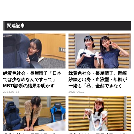
関連記事
緑黄色社会・長屋晴子「日本
緑黄色社会・長屋晴子、岡崎
では少なめなんですって」
紗絵と出身・血液型・年齢が
MBTI診断の結果を明かす
一緒も「私、全然できなく
て」
2023.09.24
2023.09.12