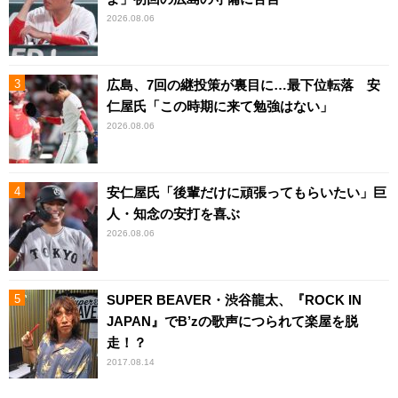
2026.08.06
広島、7回の継投策が裏目に…最下位転落 安
仁屋氏「この時期に来て勉強はない」
2026.08.06
安仁屋氏「後輩だけに頑張ってもらいたい」巨
人・知念の安打を喜ぶ
2026.08.06
SUPER BEAVER・渋谷龍太、『ROCK IN
JAPAN』でB’zの歌声につられて楽屋を脱
走！？
2017.08.14