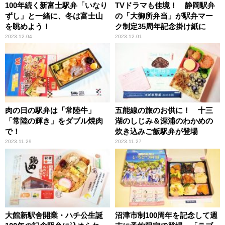
100年続く新富士駅弁「いなり
TVドラマも佳境！ 静岡駅弁
ずし」と一緒に、冬は富士山
の「大御所弁当」が駅弁マー
を眺めよう！
ク制定35周年記念掛け紙に
2023.12.04
2023.12.01
肉の日の駅弁は「常陸牛」
五能線の旅のお供に！ 十三
「常陸の輝き」をダブル焼肉
湖のしじみ＆深浦のわかめの
で！
炊き込みご飯駅弁が登場
2023.11.29
2023.11.27
大館新駅舎開業・ハチ公生誕
沼津市制100周年を記念して週