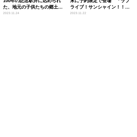
100年の記念駅弁に込められ
末に予約限定で登場 「ラブ
た、地元の子供たちの郷土愛
ライブ！サンシャイン！！」
が温かい！
とのコラボ駅弁
2023.11.24
2023.11.22