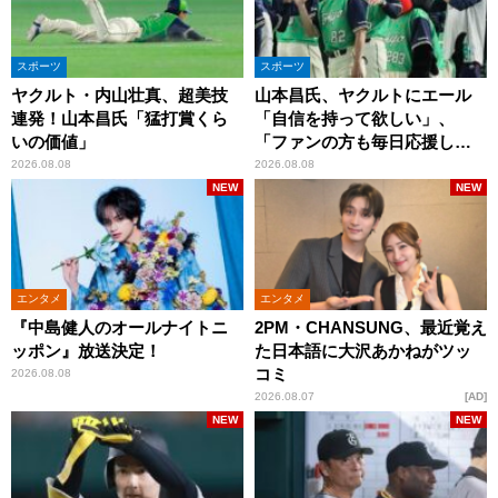
スポーツ
スポーツ
ヤクルト・内山壮真、超美技
山本昌氏、ヤクルトにエール
連発！山本昌氏「猛打賞くら
「自信を持って欲しい」、
いの価値」
「ファンの方も毎日応援して
くれています」
2026.08.08
2026.08.08
NEW
NEW
エンタメ
エンタメ
『中島健人のオールナイトニ
2PM・CHANSUNG、最近覚え
ッポン』放送決定！
た日本語に大沢あかねがツッ
コミ
2026.08.08
2026.08.07
AD
NEW
NEW