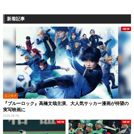
新着記事
NEW
エンタメ
『ブルーロック』高橋文哉主演、大人気サッカー漫画が待望の
実写映画に
2026.08.08
NEW
NEW