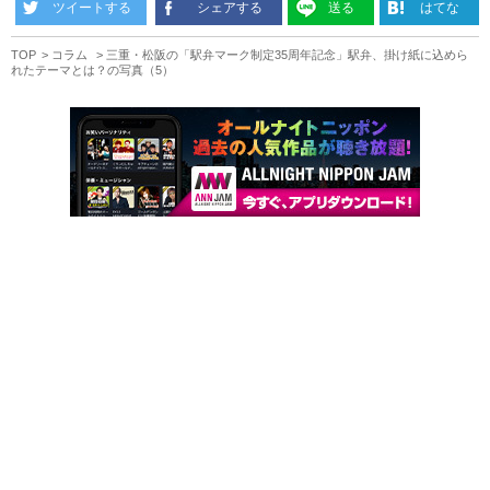
ツイートする
シェアする
送る
はてな
TOP
コラム
三重・松阪の「駅弁マーク制定35周年記念」駅弁、掛け紙に込めら
れたテーマとは？の写真（5）