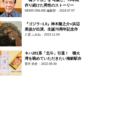
作り続けた男性のストーリー
NEWS ONLINE 編集部
2018.07.07
N
『ゴジラ−1.0』神木隆之介×浜辺
美波が出演、生誕70周年記念作
八雲 ふみね
2023.11.04
キハ281系「北斗」引退！ 噴火
湾を眺めていただきたい海鮮駅弁
望月 崇史
2022.09.30