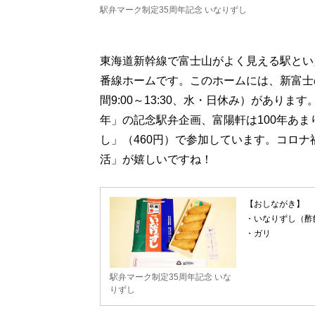
駅弁マーク制定35周年記念 いなりずし
東海道新幹線で富士山がよく見える駅とい
番線ホームです。このホームには、新富士
間9:00～13:30、水・日休み）がありま
年」の記念駅弁企画、富陽軒は100年あ
し」（460円）で参加しています。コロ
活」が嬉しいですね！
【おしながき】
・いなりずし（酢
・ガリ
駅弁マーク制定35周年記念 いな
りずし