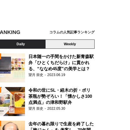
ANKING
コラムの人気記事ランキング
Daily
Weekly
日本随一の手間をかけた新青森駅
弁「ひとくちだらけ」に貫かれ
る、“ななめ45度”の美学とは？
望月 崇史
2023.06.19
令和の世にSL・経木の折・ポリ
茶瓶が勢ぞろい！「懐かしさ100
点満点」の津和野駅弁
望月 崇史
2022.05.30
N
去年の暮れ限りで生産を終了した
「梅ジャム」を 考案し、70年間