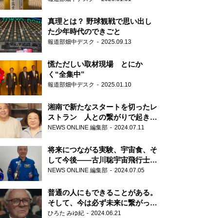
真理とは？ 野球観戦で思い出し
た少年時代のできごと
報道部畑中デスク
2025.09.13
慌ただしい取材現場 とにか
く“全集中”
報道部畑中デスク
2025.01.10
湘南で新たなスタートを切ったレ
ストラン 人との繋がりで起きた
奇跡
NEWS ONLINE 編集部
2024.07.11
将来につながる実験、宇宙食、そ
して今後――古川聡宇宙飛行士単
独インタビュー
NEWS ONLINE 編集部
2024.07.05
普通の人にもできることがある。
そして、今は必ず未来に繋がって
いく……『ONE LIFE 奇跡が繋い
ひろた みゆ紀
2024.06.21