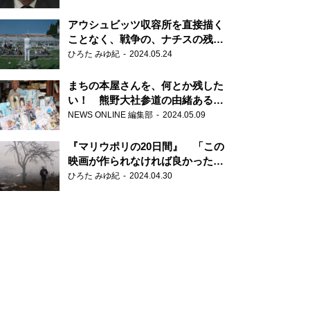
だ6000の命』
アウシュビッツ収容所を直接描く
ことなく、戦争の、ナチスの残虐
さが見える映画 『関心領域』
ひろた みゆ紀
2024.05.24
まちの本屋さんを、何とか残した
い！ 熊野大社参道の由緒ある書
店・三代目の強い思い
NEWS ONLINE 編集部
2024.05.09
『マリウポリの20日間』 「この
映画が作られなければ良かった」
と語る監督
ひろた みゆ紀
2024.04.30