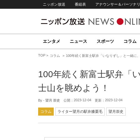
ニッポン放送
番組表
アナウンサー＆パーソナ
エンタメ
ニュース
スポーツ
コラム
TOP
コラム
100年続く新富士駅弁「いなりずし」と一緒に
100年続く新富士駅弁「
士山を眺めよう！
2023-12-04
2023-12-04
By -
望月 崇史
公開：
更新：
コラム
ライター望月の駅弁膝栗毛
望月崇史