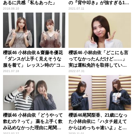
あるに共感「私もあった」
の『背中叩き』が強すぎる1期
生メンバーを2期生・増本綺良
2018.08.10
2021.07.11
に告白
櫻坂46 小林由依＆齋藤冬優花
櫻坂46 小林由依「どこにも言
「ダンスが上手く見えそうな
ってなかったんだけど……」
服を着て」 レッスン時の“コ
実は運転免許を取得していた
ツ”を語る
ことを初告白
2021.07.18
2022.07.31
櫻坂46 小林由依「どうやって
櫻坂46尾関梨香、21歳になっ
飲むの？って」 薬を上手く飲
た小林由依に「ハタチ超えて
み込めなかった理由に尾関梨
からはめっちゃ速いよ」と実
香も納得
感込めてアドバイス？
2022.02.27
2020.11.01