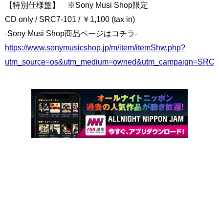
【特別仕様盤】 ※Sony Musi Shop限定
CD only / SRC7-101 / ￥1,100 (tax in)
-Sony Musi Shop商品ページはコチラ-
https://www.sonymusicshop.jp/m/item/itemShw.php?
utm_source=os&utm_medium=owned&utm_campaign=SRC