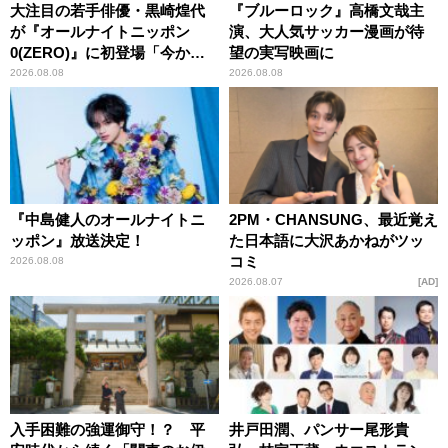
大注目の若手俳優・黒崎煌代
『ブルーロック』高橋文哉主
が『オールナイトニッポン
演、大人気サッカー漫画が待
0(ZERO)』に初登場「今から
望の実写映画に
とてもワクワクしておりま
2026.08.08
2026.08.08
す！」
『中島健人のオールナイトニ
2PM・CHANSUNG、最近覚え
ッポン』放送決定！
た日本語に大沢あかねがツッ
コミ
2026.08.08
2026.08.07
AD
入手困難の強運御守！？ 平
井戸田潤、パンサー尾形貴