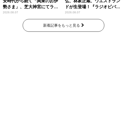
安時代から続く「関東のお伊
弘、林家正蔵、ウエストラン
勢さま」、芝大神宮にてラン
ドが生登場！『ラジオビバリ
パンプスが合格祈願！
ー昼ズ』
2026.08.07
2026.08.07
新着記事をもっと見る