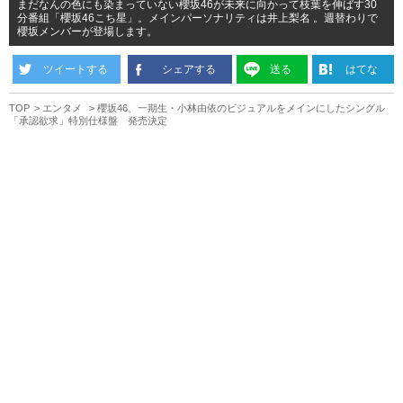
まだなんの色にも染まっていない櫻坂46が未来に向かって枝葉を伸ばす30
分番組「櫻坂46こち星」。メインパーソナリティは井上梨名 。週替わりで
櫻坂メンバーが登場します。
ツイートする
シェアする
送る
はてな
TOP
エンタメ
櫻坂46、一期生・小林由依のビジュアルをメインにしたシングル
「承認欲求」特別仕様盤 発売決定