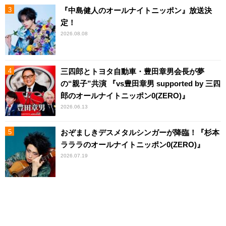
『中島健人のオールナイトニッポン』放送決
定！
2026.08.08
三四郎とトヨタ自動車・豊田章男会長が夢
の“親子”共演 『vs豊田章男 supported by 三四
郎のオールナイトニッポン0(ZERO)』
2026.06.13
おぞましきデスメタルシンガーが降臨！『杉本
ラララのオールナイトニッポン0(ZERO)』
2026.07.19