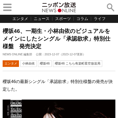
エンタメ
ニュース
スポーツ
コラム
ライフ
櫻坂46、一期生・小林由依のビジュアルを
メインにしたシングル「承認欲求」特別仕
様盤 発売決定
NEWS ONLINE 編集部
公開：
2023-12-07
（
2023-12-07
更新）
エンタメ
小林由依
櫻坂46
櫻坂46 こちら有楽町星空放送局
櫻坂46の最新シングル「承認欲求」特別仕様盤の発売が決
定した。