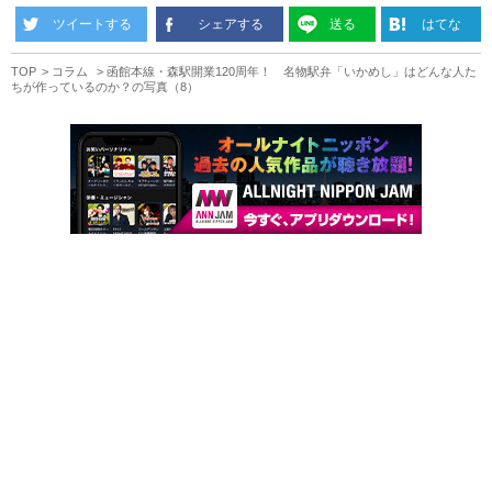
ツイートする
シェアする
送る
はてな
TOP
コラム
函館本線・森駅開業120周年！ 名物駅弁「いかめし」はどんな人た
ちが作っているのか？の写真（8）