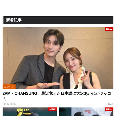
新着記事
NEW
エンタメ
2PM・CHANSUNG、最近覚えた日本語に大沢あかねがツッコ
ミ
2026.08.07
AD
NEW
NEW