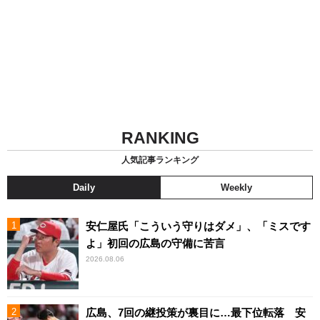
RANKING
人気記事ランキング
Daily
Weekly
安仁屋氏「こういう守りはダメ」、「ミスです
よ」初回の広島の守備に苦言
2026.08.06
広島、7回の継投策が裏目に…最下位転落 安