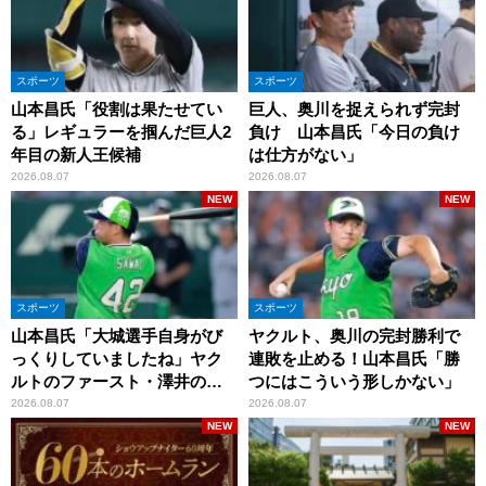
スポーツ
スポーツ
山本昌氏「役割は果たせてい
巨人、奥川を捉えられず完封
る」レギュラーを掴んだ巨人2
負け 山本昌氏「今日の負け
年目の新人王候補
は仕方がない」
2026.08.07
2026.08.07
NEW
NEW
スポーツ
スポーツ
山本昌氏「大城選手自身がび
ヤクルト、奥川の完封勝利で
っくりしていましたね」ヤク
連敗を止める！山本昌氏「勝
ルトのファースト・澤井の判
つにはこういう形しかない」
断を評価
2026.08.07
2026.08.07
NEW
NEW