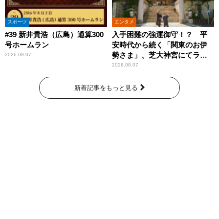
スポーツ
エンタメ
#39 新井貴浩（広島）通算300
入手困難の強運御守！？ 平
号ホームラン
安時代から続く「関東のお伊
勢さま」、芝大神宮にてラン
2026.08.07
パンプスが合格祈願！
2026.08.07
新着記事をもっと見る