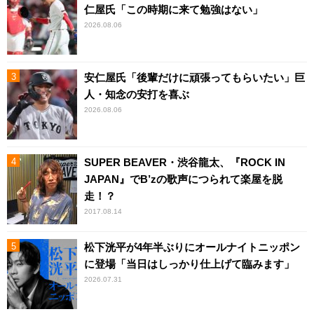
仁屋氏「この時期に来て勉強はない」
2026.08.06
安仁屋氏「後輩だけに頑張ってもらいたい」巨
人・知念の安打を喜ぶ
2026.08.06
SUPER BEAVER・渋谷龍太、『ROCK IN
JAPAN』でB’zの歌声につられて楽屋を脱
走！？
2017.08.14
松下洸平が4年半ぶりにオールナイトニッポン
に登場「当日はしっかり仕上げて臨みます」
2026.07.31