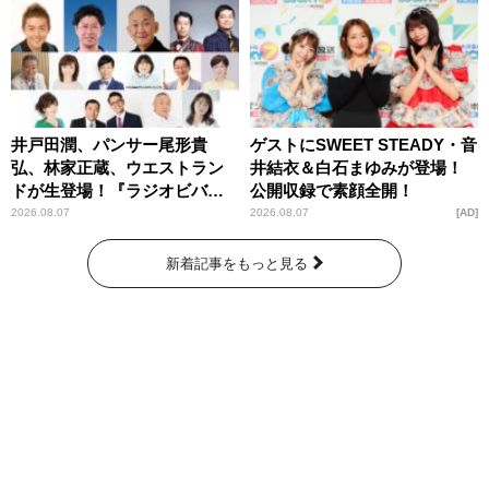
井戸田潤、パンサー尾形貴
ゲストにSWEET STEADY・音
弘、林家正蔵、ウエストラン
井結衣＆白石まゆみが登場！
ドが生登場！『ラジオビバリ
公開収録で素顔全開！
ー昼ズ』
2026.08.07
2026.08.07
AD
新着記事をもっと見る