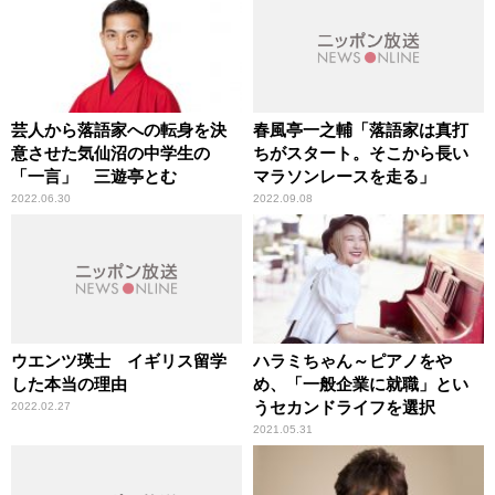
芸人から落語家への転身を決
春風亭一之輔「落語家は真打
意させた気仙沼の中学生の
ちがスタート。そこから長い
「一言」 三遊亭とむ
マラソンレースを走る」
2022.06.30
2022.09.08
ウエンツ瑛士 イギリス留学
ハラミちゃん～ピアノをや
した本当の理由
め、「一般企業に就職」とい
うセカンドライフを選択
2022.02.27
2021.05.31