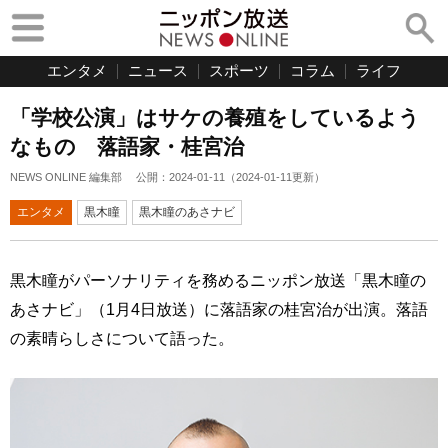
エンタメ
ニュース
スポーツ
コラム
ライフ
「学校公演」はサケの養殖をしているよう
なもの 落語家・桂宮治
NEWS ONLINE 編集部
公開：
2024-01-11
（
2024-01-11
更新）
エンタメ
黒木瞳
黒木瞳のあさナビ
黒木瞳がパーソナリティを務めるニッポン放送「黒木瞳の
あさナビ」（1月4日放送）に落語家の桂宮治が出演。落語
の素晴らしさについて語った。