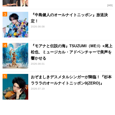
AD
『中島健人のオールナイトニッポン』放送決
定！
2026.08.08
『モアナと伝説の海』TSUZUMI（ME:I）×尾上
松也、ミュージカル・アドベンチャーで美声を
響かせる
2026.08.01
おぞましきデスメタルシンガーが降臨！『杉本
ラララのオールナイトニッポン0(ZERO)』
2026.07.19