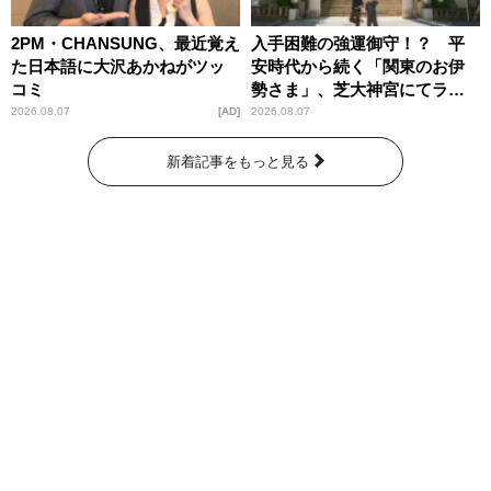
2PM・CHANSUNG、最近覚え
入手困難の強運御守！？ 平
た日本語に大沢あかねがツッ
安時代から続く「関東のお伊
コミ
勢さま」、芝大神宮にてラン
パンプスが合格祈願！
2026.08.07
AD
2026.08.07
新着記事をもっと見る