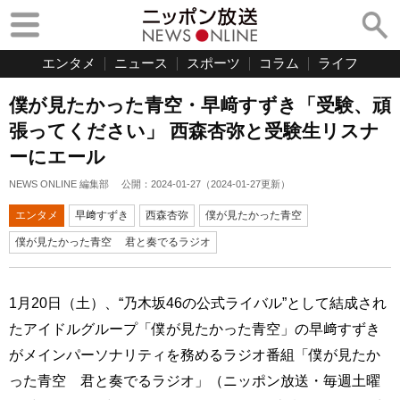
エンタメ
ニュース
スポーツ
コラム
ライフ
僕が見たかった青空・早﨑すずき「受験、頑
張ってください」 西森杏弥と受験生リスナ
ーにエール
NEWS ONLINE 編集部
公開：
2024-01-27
（
2024-01-27
更新）
エンタメ
早﨑すずき
西森杏弥
僕が見たかった青空
僕が見たかった青空 君と奏でるラジオ
1月20日（土）、“乃木坂46の公式ライバル”として結成され
たアイドルグループ「僕が見たかった青空」の早﨑すずき
がメインパーソナリティを務めるラジオ番組「僕が見たか
った青空 君と奏でるラジオ」（ニッポン放送・毎週土曜