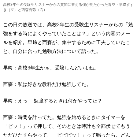
高校3年生の受験生リスナーからの質問に答える僕が見たかった青空・早﨑すず
き（左）と西森杏弥（右）
この日の放送では、高校3年生の受験生リスナーからの「勉
強をする時によくやっていたことは？」という内容のメー
ルを紹介。早﨑と西森が、集中するために工夫していたこ
と、自分に合った勉強方法について語った。
早﨑：高校3年生かぁ、受験しんどいよね。
西森：私は好きな教科だけ勉強してた。
早﨑：えっ！ 勉強するときは何かやってた？
西森：時間を計ってた。勉強を始めるときにタイマーを
「ピッ！」って押して、そのときは時計も全部伏せてもう
ただひたすらやって、「ピピピッ！」って鳴ったら、どん