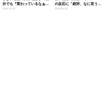
分でも『変わっているなぁ
の反応に「絶対、なに言うか
～』って」
わからんやろうなぁ」
2023.10.15
2024.01.18