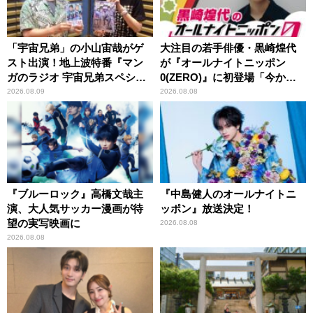
「宇宙兄弟」の小山宙哉がゲ
大注目の若手俳優・黒崎煌代
スト出演！地上波特番『マン
が『オールナイトニッポン
ガのラジオ 宇宙兄弟スペシャ
0(ZERO)』に初登場「今から
ル 』
とてもワクワクしておりま
2026.08.09
2026.08.08
す！」
『ブルーロック』高橋文哉主
『中島健人のオールナイトニ
演、大人気サッカー漫画が待
ッポン』放送決定！
望の実写映画に
2026.08.08
2026.08.08