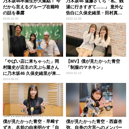
乃木坂46卒業生が大集結！ 今
乃木坂46 遠藤さくら「私、銭
だから言えるグループ在籍時
湯に行きすぎて……」 意外な
の話を暴露
告白に久保史緒里・田村真佑
もびっくり
2019.10.30
2022.12.06
「やばい店に来ちゃった」岡
【MV】僕が見たかった青空
村隆史が店主の天ぷら屋さん
「制服のマネキン」
に乃木坂46 久保史緒里が来
2024.01.13
店！？
2023.09.03
僕が見たかった青空・早﨑す
僕が見たかった青空・西森杏
ずき、名前の由来明かす「自
弥、自身の方言へのメンバー