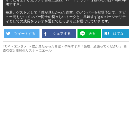
﨑すずき。
毎週、ゲストとして「僕が見たかった青空」のメンバーも登場予定で、デビ
ュー間もないメンバー同士の初々しいトークと、早﨑すずきのパーソナリテ
ィとしての成長をラジオを通じてたっぷりとお届けしていきます。
ツイートする
シェアする
送る
はてな
TOP
エンタメ
僕が見たかった青空・早﨑すずき「受験、頑張ってください」 西
森杏弥と受験生リスナーにエール