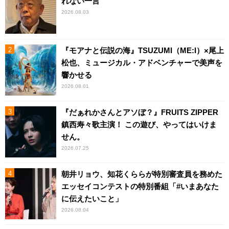
れない一言
2026.08.03
『モアナと伝説の海』TSUZUMI（ME:I）×尾上
松也、ミュージカル・アドベンチャーで美声を
響かせる
2026.08.01
『だぁれかさんとアソぼ？』FRUITS ZIPPER
鎮西寿々歌主演！ この遊び、やってはいけま
せん。
2026.07.25
朝井リョウ、知花くららが特別審査員を務めた
エッセイコンテストの特別番組「#いまあなた
に伝えたいこと」
2026.08.04