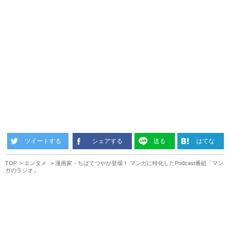
ツイートする
シェアする
送る
はてな
TOP
エンタメ
漫画家・ちばてつやが登場！ マンガに特化したPodcast番組「マン
ガのラジオ」