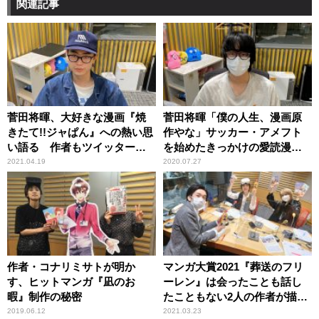
関連記事
菅田将暉、大好きな漫画『焼
菅田将暉「僕の人生、漫画原
きたて!!ジャぱん』への熱い思
作やな」サッカー・アメフト
い語る 作者もツイッターで
を始めたきっかけの愛読漫画
反応
を振り返る
2021.04.19
2020.07.27
作者・コナリミサトが明か
マンガ大賞2021『葬送のフリ
す、ヒットマンガ『凪のお
ーレン』は会ったことも話し
暇』制作の秘密
たこともない2人の作者が描い
ていた？
2019.06.12
2021.03.23