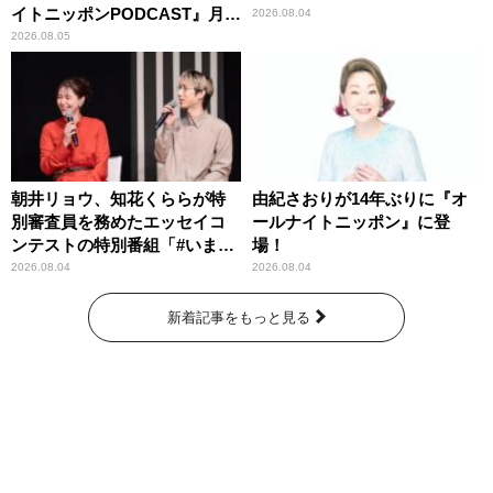
イトニッポンPODCAST』月替
2026.08.04
わりパーソナリティ
2026.08.05
朝井リョウ、知花くららが特
由紀さおりが14年ぶりに『オ
別審査員を務めたエッセイコ
ールナイトニッポン』に登
ンテストの特別番組「#いまあ
場！
なたに伝えたいこと」
2026.08.04
2026.08.04
新着記事をもっと見る