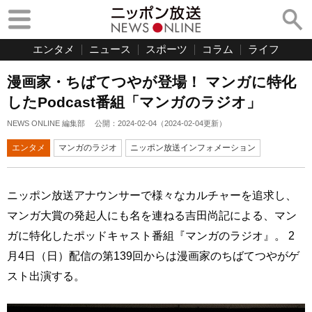
エンタメ
ニュース
スポーツ
コラム
ライフ
漫画家・ちばてつやが登場！ マンガに特化
したPodcast番組「マンガのラジオ」
NEWS ONLINE 編集部
公開：
2024-02-04
（
2024-02-04
更新）
エンタメ
マンガのラジオ
ニッポン放送インフォメーション
ニッポン放送アナウンサーで様々なカルチャーを追求し、
マンガ大賞の発起人にも名を連ねる吉田尚記による、マン
ガに特化したポッドキャスト番組『マンガのラジオ』。 2
月4日（日）配信の第139回からは漫画家のちばてつやがゲ
スト出演する。