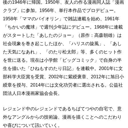
後の1946年に帰国。1950年、友人の作る漫画同人誌「漫画
クラブ」に参加。1956年、単行本作品でプロデビュー。
1958年「ママのバイオリン」で雑誌連載を始め、1961年
「ちかいの魔球」で週刊少年誌にデビュー。1968年に連載
がスタートした「あしたのジョー」（原作：高森朝雄）は
社会現象を巻き起こしたほか、「ハリスの旋風」、「あし
た天気になあれ」、「のたり松太郎」等、多くのヒット作
を世に送る。現在は小学館「ビッグコミック」で自身の半
生を描いた「ひねもすのたり日記」を連載中。2001年に文
部科学大臣賞を受賞、2002年に紫綬褒章、2012年に旭日小
綬章を授与、2014年には文化功労者に選出される。公益社
団法人日本漫画家協会会長。
レジェンド中のレジェンドであるちばてつやの自宅で、意
外なアングルからの技術論、漫画を描くことへのこだわり
や喜びについて訊いていく。