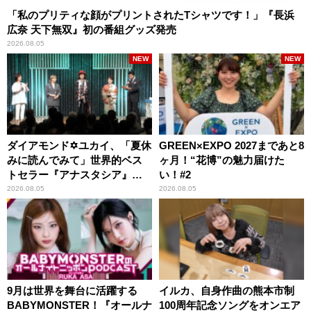
「私のプリティな顔がプリントされたTシャツです！」『長浜
広奈 天下無双』初の番組グッズ発売
2026.08.05
NEW
NEW
ダイアモンド✡ユカイ、「夏休
GREEN×EXPO 2027まであと8
みに読んでみて」世界的ベス
ヶ月！“花博”の魅力届けた
トセラー『アナスタシア』を
い！#2
紹介
2026.08.05
2026.08.05
9月は世界を舞台に活躍する
イルカ、自身作曲の熊本市制
BABYMONSTER！『オールナ
100周年記念ソングをオンエア