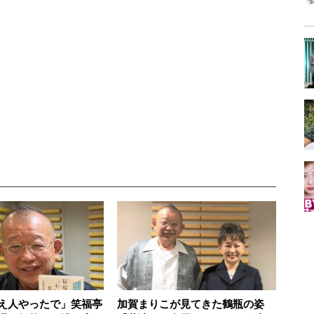
え人やったで」笑福亭
加賀まりこが見てきた鶴瓶の姿