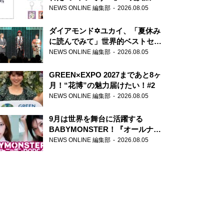
天下無双』初の番組グッズ発売
NEWS ONLINE 編集部
2026.08.05
ダイアモンド✡ユカイ、「夏休み
に読んでみて」世界的ベストセラ
ー『アナスタシア』を紹介
NEWS ONLINE 編集部
2026.08.05
GREEN×EXPO 2027まであと8ヶ
月！“花博”の魅力届けたい！#2
NEWS ONLINE 編集部
2026.08.05
9月は世界を舞台に活躍する
BABYMONSTER！『オールナイ
トニッポンPODCAST』月替わり
NEWS ONLINE 編集部
2026.08.05
パーソナリティ