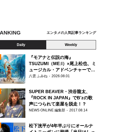
ANKING
エンタメの人気記事ランキング
Daily
Weekly
『モアナと伝説の海』
TSUZUMI（ME:I）×尾上松也、ミ
ュージカル・アドベンチャーで美
N
声を響かせる
八雲 ふみね
2026.08.01
SUPER BEAVER・渋谷龍太、
『ROCK IN JAPAN』でB’zの歌
声につられて楽屋を脱走！？
NEWS ONLINE 編集部
2017.08.14
松下洸平が4年半ぶりにオールナ
イトニッポンに登場「当日はしっ