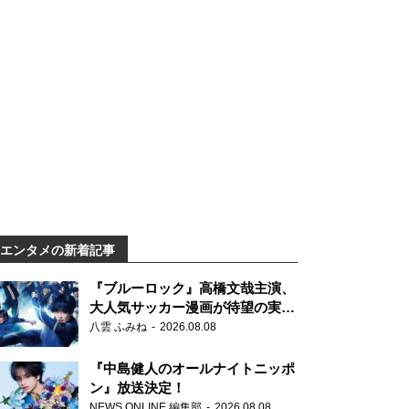
エンタメの新着記事
『ブルーロック』高橋文哉主演、
大人気サッカー漫画が待望の実写
映画に
八雲 ふみね
2026.08.08
『中島健人のオールナイトニッポ
ン』放送決定！
NEWS ONLINE 編集部
2026.08.08