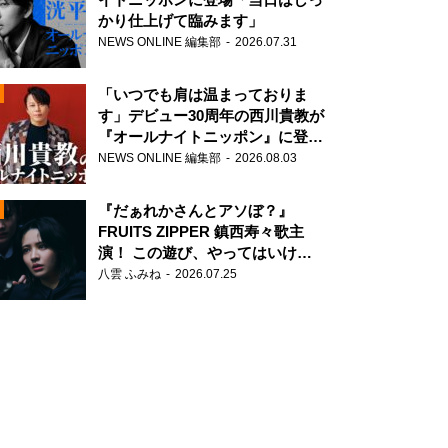
かり仕上げて臨みます」
NEWS ONLINE 編集部
2026.07.31
「いつでも肩は温まっておりま
す」デビュー30周年の西川貴教が
『オールナイトニッポン』に登
場！
NEWS ONLINE 編集部
2026.08.03
N
『だぁれかさんとアソぼ？』
FRUITS ZIPPER 鎮西寿々歌主
演！ この遊び、やってはいけま
せん。
八雲 ふみね
2026.07.25
N