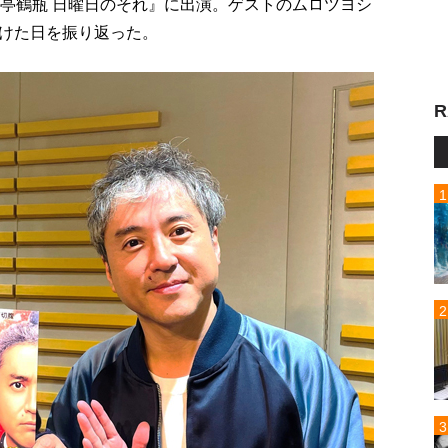
福亭鶴瓶 日曜日のそれ』に出演。ゲストのムロツヨシ
けた日を振り返った。
R