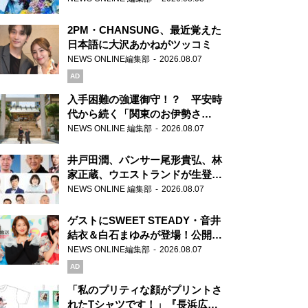
2PM・CHANSUNG、最近覚えた
日本語に大沢あかねがツッコミ
NEWS ONLINE編集部
2026.08.07
AD
入手困難の強運御守！？ 平安時
代から続く「関東のお伊勢さ
ま」、芝大神宮にてランパンプス
NEWS ONLINE 編集部
2026.08.07
が合格祈願！
井戸田潤、パンサー尾形貴弘、林
家正蔵、ウエストランドが生登
場！『ラジオビバリー昼ズ』
NEWS ONLINE 編集部
2026.08.07
ゲストにSWEET STEADY・音井
結衣＆白石まゆみが登場！公開収
録で素顔全開！
NEWS ONLINE編集部
2026.08.07
AD
「私のプリティな顔がプリントさ
れたTシャツです！」『長浜広奈