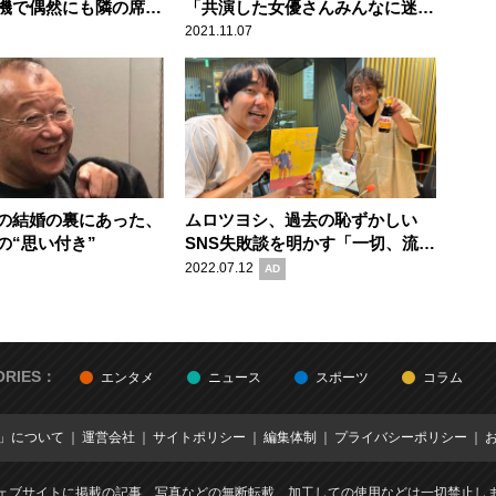
機で偶然にも隣の席に
「共演した女優さんみんなに迷惑
女優の夫に好印象
をかけるのよね。でも好かれる」
2021.11.07
の結婚の裏にあった、
ムロツヨシ、過去の恥ずかしい
の“思い付き”
SNS失敗談を明かす「一切、流行
らなかったの！」
2022.07.12
AD
ORIES：
エンタメ
ニュース
スポーツ
コラム
E」について
運営会社
サイトポリシー
編集体制
プライバシーポリシー
ェブサイトに掲載の記事、写真などの無断転載、加工しての使用などは一切禁止し