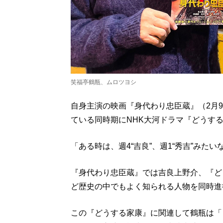
笑福亭鶴瓶、ムロツヨシ
自身主演の映画『身代わり忠臣蔵』（2月
ている同時期にNHK大河ドラマ『どうす
「ある時は、週4“吉良”、週1“秀吉”みたい
『身代わり忠臣蔵』では吉良上野介、『ど
ど歴史の中でもよく知られる人物を同時進
この『どうする家康』に関連して鶴瓶は「