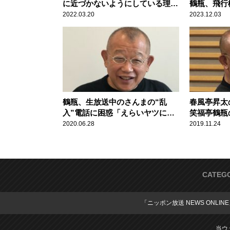
に近づかないようにしている理由
鶴瓶、飛行
を明かす 間寛平も理解
なった有名
2022.03.20
2023.12.03
鶴瓶、生放送中のさんまの“乱
春風亭昇太
入”電話に困惑「えらいヤツに捕
笑福亭鶴瓶
まったわ（笑）」
2020.06.28
2019.11.24
CATEG
「ニッポン放送 NEWS ONLIN
当ウ