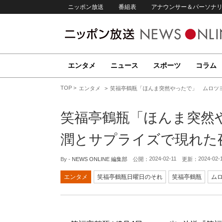
ニッポン放送
番組表
アナウンサー＆パーソナ
エンタメ
ニュース
スポーツ
コラム
TOP
エンタメ
笑福亭鶴瓶「ほんま突然やったで」 ムロツ
笑福亭鶴瓶「ほんま突然
潤とサプライズで現れた
2024-02-11
2024-02-
By -
NEWS ONLINE 編集部
公開：
更新：
エンタメ
笑福亭鶴瓶日曜日のそれ
笑福亭鶴瓶
ム