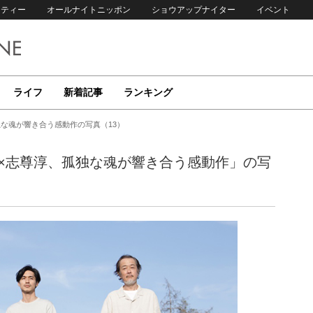
リティー
オールナイトニッポン
ショウアップナイター
イベント
ライフ
新着記事
ランキング
独な魂が響き合う感動作の写真（13）
花×志尊淳、孤独な魂が響き合う感動作」の写