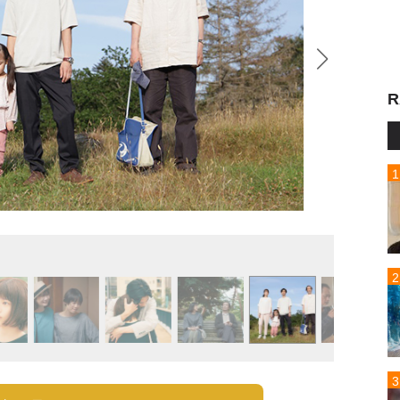
R
『コッ