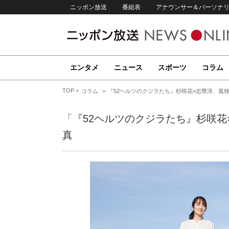
ニッポン放送
番組表
アナウンサー＆パーソナ
エンタメ
ニュース
スポーツ
コラム
TOP
コラム
『52ヘルツのクジラたち』杉咲花×志尊淳、孤
「『52ヘルツのクジラたち』杉咲
真