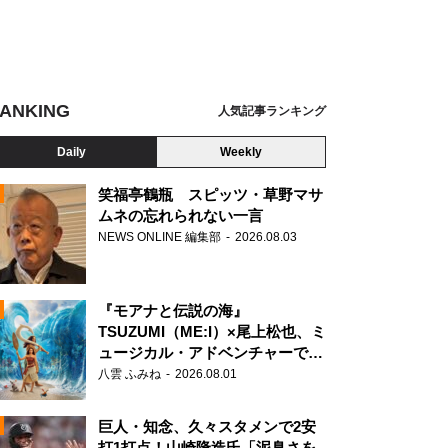
ANKING
人気記事ランキング
Daily
Weekly
笑福亭鶴瓶 スピッツ・草野マサ
ムネの忘れられない一言
NEWS ONLINE 編集部
2026.08.03
N
トンテール』
『モアナと伝説の海』
TSUZUMI（ME:I）×尾上松也、ミ
ュージカル・アドベンチャーで美
声を響かせる
八雲 ふみね
2026.08.01
巨人・知念、久々スタメンで2安
打1打点！山崎隆造氏「泥臭さを