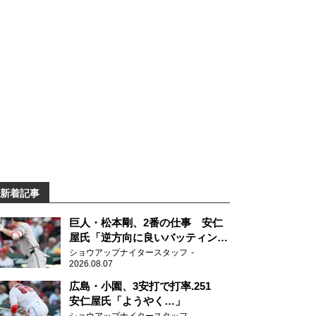
新着記事
巨人・松本剛、2番の仕事 安仁
屋氏「逆方向に良いバッティン
グ」
ショウアップナイタースタッフ
2026.08.07
広島・小園、3安打で打率.251
安仁屋氏「ようやく…」