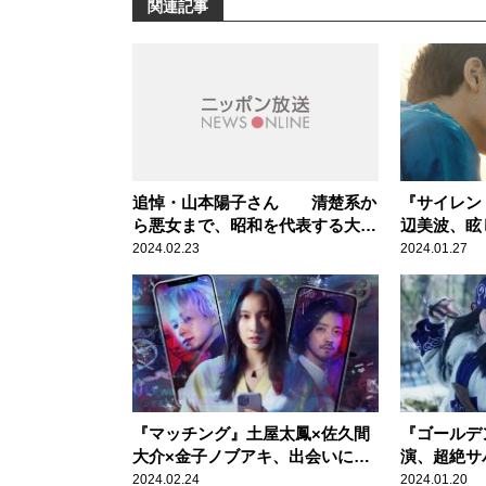
関連記事
追悼・山本陽子さん 清楚系か
『サイレン
ら悪女まで、昭和を代表する大女
辺美波、眩
優
2024.02.23
2024.01.27
『マッチング』土屋太鳳×佐久間
『ゴールデ
大介×金子ノブアキ、出会いに潜
演、超絶サ
む恐怖と闇
が開ける！
2024.02.24
2024.01.20