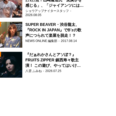
感じる」、「ジャイアンツには少
ないタイプ」
ショウアップナイタースタッフ
2026.08.05
SUPER BEAVER・渋谷龍太、
『ROCK IN JAPAN』でB’zの歌
声につられて楽屋を脱走！？
N
NEWS ONLINE 編集部
2017.08.14
AD
『だぁれかさんとアソぼ？』
FRUITS ZIPPER 鎮西寿々歌主
演！ この遊び、やってはいけま
せん。
八雲 ふみね
2026.07.25
2