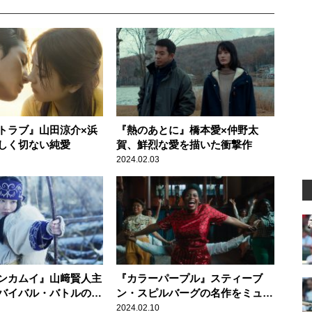
トラブ』山田涼介×浜
『熱のあとに』橋本愛×仲野太
しく切ない純愛
賀、鮮烈な愛を描いた衝撃作
2024.02.03
ンカムイ』山﨑賢人主
『カラーパープル』スティーブ
バイバル・バトルの幕
ン・スピルバーグの名作をミュー
ジカル映画にリメイク
2024.02.10