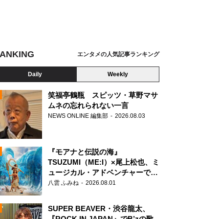
ANKING
エンタメの人気記事ランキング
Daily
Weekly
笑福亭鶴瓶 スピッツ・草野マサ
ムネの忘れられない一言
NEWS ONLINE 編集部
2026.08.03
N
『モアナと伝説の海』
TSUZUMI（ME:I）×尾上松也、ミ
ュージカル・アドベンチャーで美
声を響かせる
八雲 ふみね
2026.08.01
SUPER BEAVER・渋谷龍太、
『ROCK IN JAPAN』でB’zの歌