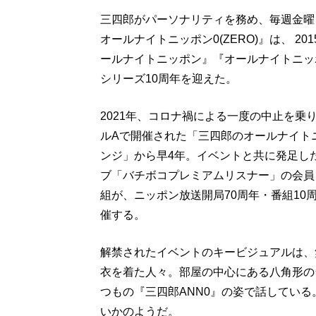
三四郎がパーソナリティを務め、毎週金曜
オールナイトニッポン0(ZERO)』は、 
ールナイトニッポン』『オールナイトニッポ
シリーズ10周年を迎えた。
2021年、コロナ禍による一度の中止を
ルAで開催された「三四郎のオールナイトニ
ンジ」から早4年。イベントと共に発足し
ブ「バチボコプレミアムリスナー」の会員
組が、ニッポン放送開局70周年・番組1
催する。
解禁されたイベントのキービジュアルは、
衣を着た人々。部屋の中心にある八角形の
つもの『三四郎ANN0』の姿で話してい
いかのようだ。