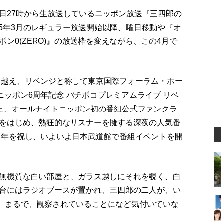
日27時から生放送しているニッポン放送『三四郎の
2015年3月のレギュラー放送開始以降、曜日移動や『オ
ン0(ZERO)』の放送枠を変えながら、この4月で
乗り越え、リベンジと称して東京国際フォーラム・ホー
ッポン6周年記念 バチボコプレミアムライブ リベ
た、オールナイトニッポン初の番組公式ファンクラ
をはじめ、熱狂的なリスナーを擁する深夜の人気番
0周年を祝し、いよいよ日本武道館で番組イベントを開
無機質な白い部屋と、ガラス越しにそれを覗く、白
台にはラジオブースが置かれ、三四郎の二人が、い
る。まるで、観察されていることになど気付いていな