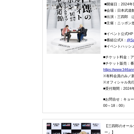
■開催日：2024年
■会場：日本武道
■出演：三四郎 
■主催：ニッポン
■イベント公式HP
■番組公式X：
@Sa
■イベントハッシ
■チケット料金：アリ
■チケット販売：
https://www.346an
※有料会員のみ／
※オフィシャル先
■受付期間：2024年
■お問合せ：キョードー
00～18：00）
【三四郎のオール
ー」】