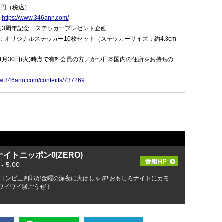
0円（税込）
：
https://www.346ann.com/
足3周年記念 ステッカープレゼント企画
：オリジナルステッカー10枚セット（ステッカーサイズ：約4.8cm
年4月30日(火)時点で有料会員の方／かつ日本国内の住所をお持ちの
ww.346ann.com/contents/737269
イトニッポン0(ZERO)
 5:00
コンビ三四郎が金曜の深夜に大はしゃぎ! おもしろナイトにカモ
でワイワイ騒ごうぜ！