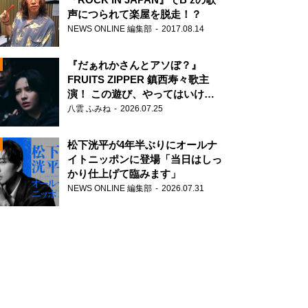
声につられて楽屋を脱走！？
NEWS ONLINE 編集部
2017.08.14
『だぁれかさんとアソぼ？』
FRUITS ZIPPER 鎮西寿々歌主
演！ この遊び、やってはいけま
せん。
八雲 ふみね
2026.07.25
N
松下洸平が4年半ぶりにオールナ
イトニッポンに登場「当日はしっ
かり仕上げて臨みます」
NEWS ONLINE 編集部
2026.07.31
N