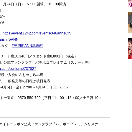
11月24日（日）15：00開場／16：00開演
館
ほか
放送
：
https://event.1242.com/events/346ann10th/
nshiroANN
ュタグ：
#三四郎ANN武道館
ーナ席10,346円／スタンド席8,800円 （税込）
番組公式ファンクラブ「バチボコプレミアムリスナー」先行
n.com/contents/737827
新規ご入会の方も申し込み可
行、一般発売等の日程は後日発表
4月5日（金）27:00～4月14日（日）23:59
東京 0570-550-799（平日 11：00～18：00／土日祝 10：
ナイトニッポン公式ファンクラブ「バチボコプレミアムリスナ