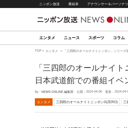
ニッポン放送
番組表
アナウンサー＆パーソナ
エンタメ
ニュース
スポーツ
コラム
TOP
エンタメ
「三四郎のオールナイトニッポン」シリーズ
「三四郎のオールナイト
日本武道館での番組イベ
2024-04-06
2024-04-
By -
NEWS ONLINE 編集部
公開：
更新：
エンタメ
三四郎のオールナイトニッポン0(ZERO)
三