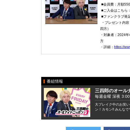
■会員費：月額55
■ご入会はこちら
■ファンクラブ発
・プレゼント内容
四方）
・対象者：2024
方
・詳細：
https://w
番組情報
三四郎のオールナ
毎週金曜 深夜 3:00 -
大ブレイク中のお笑い
ン！カモン!! みんな