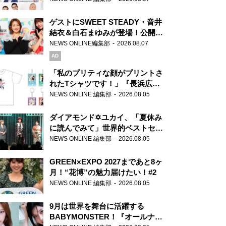
ゲストにSWEET STEADY・音井
結衣＆白石まゆみが登場！公開収
録で素顔全開！
NEWS ONLINE編集部
2026.08.07
AD
「私のプリティな顔がプリントさ
れたTシャツです！」『長浜広奈
天下無双』初の番組グッズ発売
NEWS ONLINE 編集部
2026.08.05
ダイアモンド✡ユカイ、「夏休み
に読んでみて」世界的ベストセラ
ー『アナスタシア』を紹介
NEWS ONLINE 編集部
2026.08.05
GREEN×EXPO 2027まであと8ヶ
月！“花博”の魅力届けたい！#2
NEWS ONLINE 編集部
2026.08.05
9月は世界を舞台に活躍する
BABYMONSTER！『オールナイ