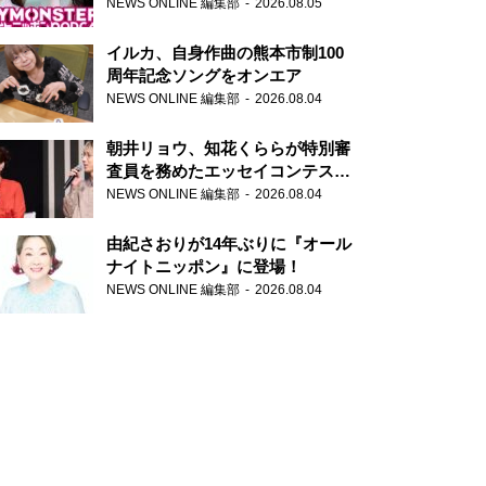
トニッポンPODCAST』月替わり
NEWS ONLINE 編集部
2026.08.05
パーソナリティ
イルカ、自身作曲の熊本市制100
周年記念ソングをオンエア
NEWS ONLINE 編集部
2026.08.04
朝井リョウ、知花くららが特別審
査員を務めたエッセイコンテスト
の特別番組「#いまあなたに伝え
NEWS ONLINE 編集部
2026.08.04
たいこと」
由紀さおりが14年ぶりに『オール
ナイトニッポン』に登場！
NEWS ONLINE 編集部
2026.08.04