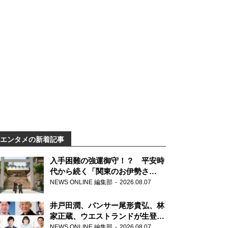
エンタメの新着記事
入手困難の強運御守！？ 平安時
代から続く「関東のお伊勢さ
ま」、芝大神宮にてランパンプス
NEWS ONLINE 編集部
2026.08.07
が合格祈願！
井戸田潤、パンサー尾形貴弘、林
家正蔵、ウエストランドが生登
場！『ラジオビバリー昼ズ』
NEWS ONLINE 編集部
2026.08.07