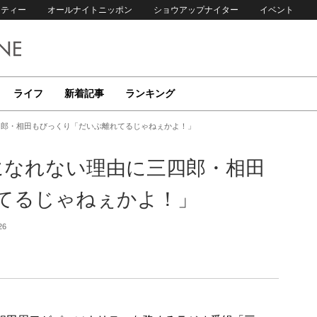
リティー
オールナイトニッポン
ショウアップナイター
イベント
ライフ
新着記事
ランキング
三四郎・相田もびっくり「だいぶ離れてるじゃねぇかよ！」
”になれない理由に三四郎・相田
てるじゃねぇかよ！」
26