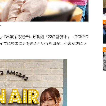
ー
して出演する冠テレビ番組『22/7 計算中』（TOKYO
のライブに頻繁に足を運ぶという相田が、小宮が逆にラ