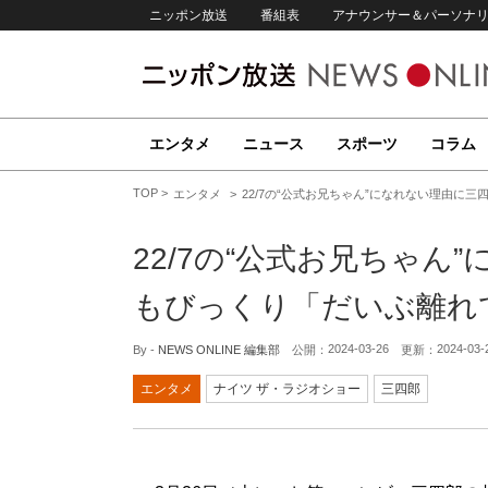
ニッポン放送
番組表
アナウンサー＆パーソナ
エンタメ
ニュース
スポーツ
コラム
TOP
エンタメ
22/7の“公式お兄ちゃん”になれない理由に
22/7の“公式お兄ちゃん
もびっくり「だいぶ離れ
2024-03-26
2024-03-
By -
NEWS ONLINE 編集部
公開：
更新：
エンタメ
ナイツ ザ・ラジオショー
三四郎