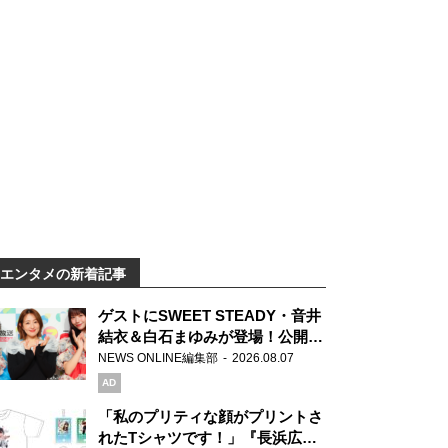
エンタメの新着記事
ゲストにSWEET STEADY・音井
結衣＆白石まゆみが登場！公開収
録で素顔全開！
NEWS ONLINE編集部
2026.08.07
AD
「私のプリティな顔がプリントさ
れたTシャツです！」『長浜広奈