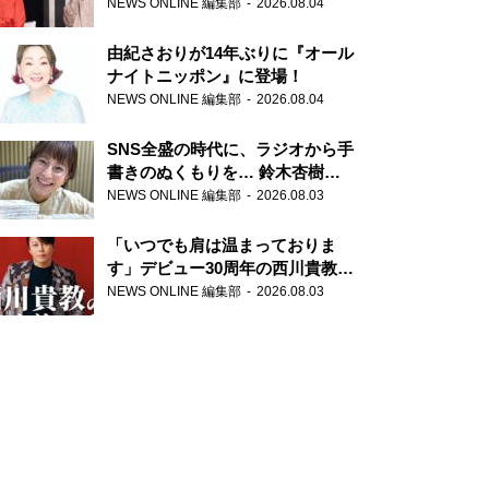
の特別番組「#いまあなたに伝え
NEWS ONLINE 編集部
2026.08.04
たいこと」
由紀さおりが14年ぶりに『オール
ナイトニッポン』に登場！
NEWS ONLINE 編集部
2026.08.04
SNS全盛の時代に、ラジオから手
書きのぬくもりを… 鈴木杏樹の
直筆はがきが届く！
NEWS ONLINE 編集部
2026.08.03
『MUSIC10』こちら有楽町駅前
郵便局
「いつでも肩は温まっておりま
す」デビュー30周年の西川貴教が
『オールナイトニッポン』に登
NEWS ONLINE 編集部
2026.08.03
場！