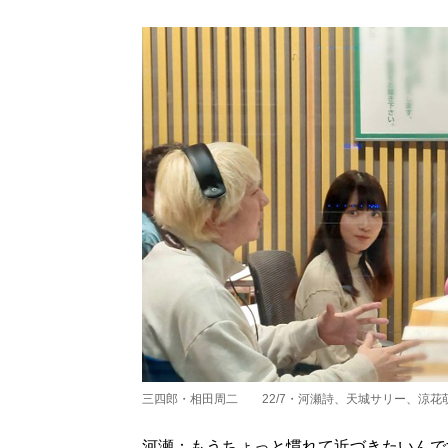
三四郎・相田周二 22/7・河瀬詩、天城サリー、涼花
河瀬：もうちょっと慣れて近づきたいんで