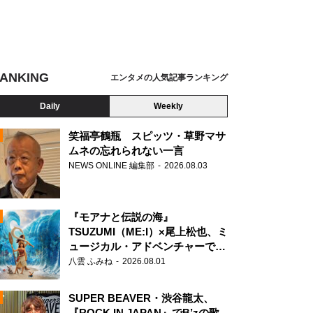
ANKING
エンタメの人気記事ランキング
Daily
Weekly
笑福亭鶴瓶 スピッツ・草野マサ
ムネの忘れられない一言
NEWS ONLINE 編集部
2026.08.03
N
『モアナと伝説の海』
TSUZUMI（ME:I）×尾上松也、ミ
ュージカル・アドベンチャーで美
声を響かせる
八雲 ふみね
2026.08.01
SUPER BEAVER・渋谷龍太、
『ROCK IN JAPAN』でB’zの歌