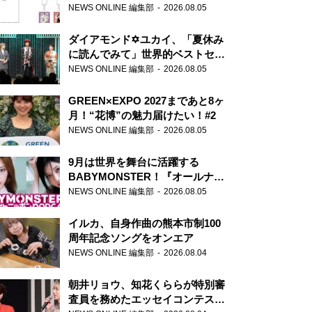
天下無双』初の番組グッズ発売
NEWS ONLINE 編集部
2026.08.05
ダイアモンド✡ユカイ、「夏休み
に読んでみて」世界的ベストセラ
ー『アナスタシア』を紹介
NEWS ONLINE 編集部
2026.08.05
GREEN×EXPO 2027まであと8ヶ
月！“花博”の魅力届けたい！#2
NEWS ONLINE 編集部
2026.08.05
9月は世界を舞台に活躍する
BABYMONSTER！『オールナイ
トニッポンPODCAST』月替わり
NEWS ONLINE 編集部
2026.08.05
パーソナリティ
イルカ、自身作曲の熊本市制100
周年記念ソングをオンエア
NEWS ONLINE 編集部
2026.08.04
朝井リョウ、知花くららが特別審
査員を務めたエッセイコンテスト