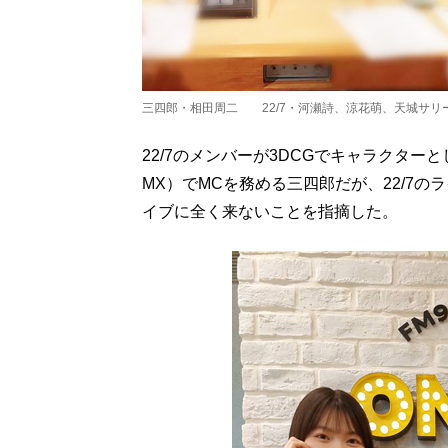
三四郎・相田周二 22/7・河瀬詩、涼花萌、天城サリ
22/7のメンバーが3DCGでキャラクターと
MX）でMCを務める三四郎だが、22/7
イブに全く来ないことを指摘した。