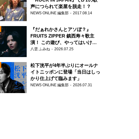
声につられて楽屋を脱走！？
NEWS ONLINE 編集部
2017.08.14
『だぁれかさんとアソぼ？』
FRUITS ZIPPER 鎮西寿々歌主
演！ この遊び、やってはいけま
せん。
八雲 ふみね
2026.07.25
N
松下洸平が4年半ぶりにオールナ
イトニッポンに登場「当日はしっ
かり仕上げて臨みます」
NEWS ONLINE 編集部
2026.07.31
N