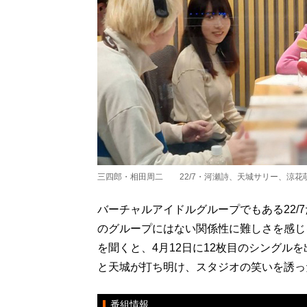
三四郎・相田周二 22/7・河瀬詩、天城サリー、涼花
バーチャルアイドルグループでもある22/
のグループにはない関係性に難しさを感じ
を聞くと、4月12日に12枚目のシングル
と天城が打ち明け、スタジオの笑いを誘っ
番組情報