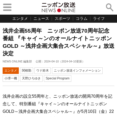
エンタメ
ニュース
スポーツ
コラム
ライフ
浅井企画55周年 ニッポン放送70周年記念
番組 『キャイ～ンのオールナイトニッポン
GOLD ～浅井企画大集合スペシャル～』放送
決定
NEWS ONLINE 編集部
公開：
2024-04-10
（
2024-04-10
更新）
エンタメ
関根勤
ウド鈴木
ニッポン放送インフォメーション
小堺一機
天野ひろゆき
Special Program
浅井企画の設立55周年と、ニッポン放送の開局70周年を記
念して、特別番組『キャイ～ンのオールナイトニッポン
GOLD～浅井企画大集合スペシャル～』が5月10日（金）22