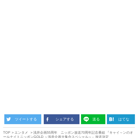
ツイートする
シェアする
送る
はてな
TOP
エンタメ
浅井企画55周年 ニッポン放送70周年記念番組 『キャイ～ンのオ
ールナイトニッポンGOLD ～浅井企画大集合スペシャル～』放送決定