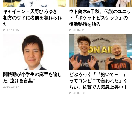
キャイ～ン・天野ひろゆき
ウド鈴木&千秋、伝説のユニッ
相方のウドに名前を忘れられ
ト『ポケットビスケッツ』の
た
復活秘話を語る
2017.11.15
2020.04.11
関根勤が小学生の麻里を諭し
どぶろっく「『抱いて～！』
た“泣ける言葉”
ってコンビニで言われた」ぐ
らい、佐賀で人気急上昇中！
2019.10.17
2023.07.03