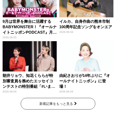
9月は世界を舞台に活躍する
イルカ、自身作曲の熊本市制
BABYMONSTER！『オールナ
100周年記念ソングをオンエア
イトニッポンPODCAST』月替
2026.08.04
わりパーソナリティ
2026.08.05
朝井リョウ、知花くららが特
由紀さおりが14年ぶりに『オ
別審査員を務めたエッセイコ
ールナイトニッポン』に登
ンテストの特別番組「#いまあ
場！
なたに伝えたいこと」
2026.08.04
2026.08.04
新着記事をもっと見る