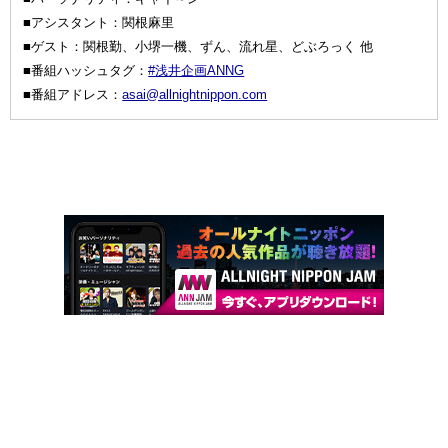
■アシスタント：関根麻里
■ゲスト：関根勤、小堺一機、ずん、流れ星、どぶろっく 他
■番組ハッシュタグ：
#浅井企画ANNG
■番組アドレス：
asai@allnightnippon.com