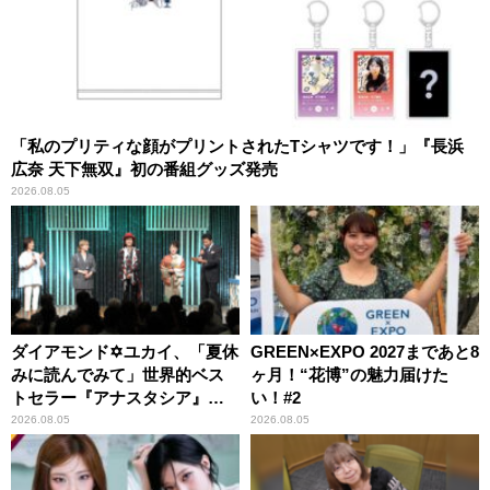
「私のプリティな顔がプリントされたTシャツです！」『長浜
広奈 天下無双』初の番組グッズ発売
2026.08.05
ダイアモンド✡ユカイ、「夏休
GREEN×EXPO 2027まであと8
みに読んでみて」世界的ベス
ヶ月！“花博”の魅力届けた
トセラー『アナスタシア』を
い！#2
紹介
2026.08.05
2026.08.05