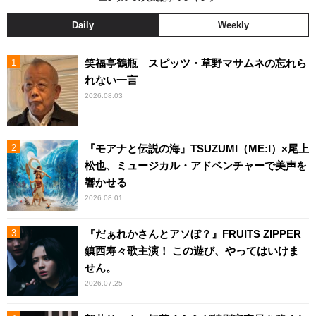
Daily
Weekly
笑福亭鶴瓶 スピッツ・草野マサムネの忘れら
れない一言
2026.08.03
『モアナと伝説の海』TSUZUMI（ME:I）×尾上
松也、ミュージカル・アドベンチャーで美声を
響かせる
2026.08.01
『だぁれかさんとアソぼ？』FRUITS ZIPPER
鎮西寿々歌主演！ この遊び、やってはいけま
せん。
2026.07.25