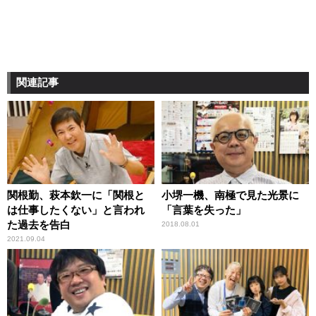
関連記事
関根勤、萩本欽一に「関根と
小堺一機、南極で見た光景に
は仕事したくない」と言われ
「言葉を失った」
た過去を告白
2018.08.01
2021.09.04