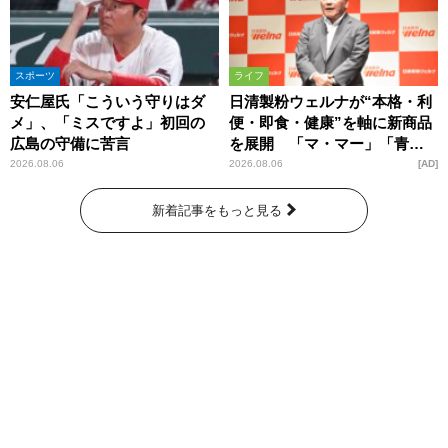
スポーツ
ライフ
安仁屋氏「こういう守りはダ
日清製粉ウェルナが“本格・利
メ」、「ミスですよ」初回の
便・即食・健康”を軸に新商品
広島の守備に苦言
を展開 「マ・マー」「青の
洞窟」ブランドを強化
2026.08.06
2026.08.06
AD
新着記事をもっと見る