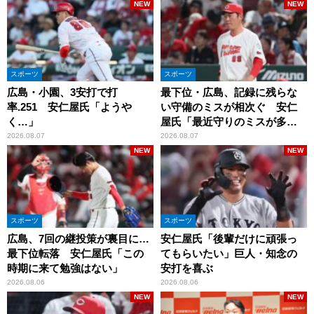
NEW
NEW
スポーツ
スポーツ
広島・小園、3安打で打
最下位・広島、記録に残らな
率.251 安仁屋氏「ようや
い守備のミスが相次ぐ 安仁
く…」
屋氏「最近守りのミスが多
い」
2026.08.07
2026.08.07
NEW
NEW
スポーツ
スポーツ
広島、7回の継投策が裏目に…
安仁屋氏「後輩だけに頑張っ
最下位転落 安仁屋氏「この
てもらいたい」巨人・知念の
時期に来て勉強はない」
安打を喜ぶ
2026.08.06
2026.08.06
NEW
NEW