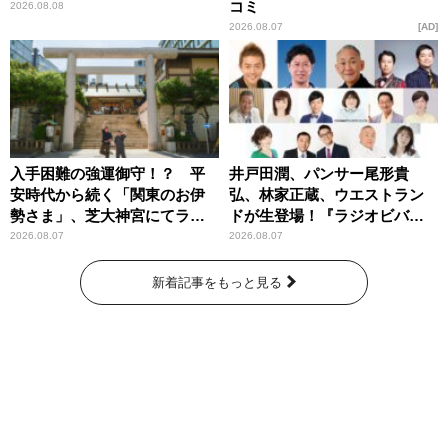
コミ
2026.08.08
2026.08.07
AD
入手困難の強運御守！？ 平
井戸田潤、パンサー尾形貴
安時代から続く「関東のお伊
弘、林家正蔵、ウエストラン
勢さま」、芝大神宮にてラン
ドが生登場！『ラジオビバリ
パンプスが合格祈願！
ー昼ズ』
2026.08.07
2026.08.07
新着記事をもっと見る