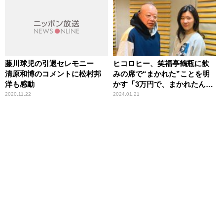
藤川球児の引退セレモニー
ヒコロヒー、笑福亭鶴瓶に飲
清原和博のコメントに松村邦
みの席で“まかれた”ことを明
洋も感動
かす「3万円で、まかれたんで
すよ」
2020.11.22
2024.01.21