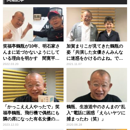
笑福亭鶴瓶が10年、明石家さ
加賀まりこが見てきた鶴瓶の
んまに近づかないようにして
姿「共演した女優さんみんな
いる理由を明かす 間寛平も
に迷惑をかけるのよね。でも
理解
好かれる」
2022.03.20
2021.11.07
「かっこええ人やったで」笑
鶴瓶、生放送中のさんまの“乱
福亭鶴瓶、飛行機で偶然にも
入”電話に困惑「えらいヤツに
隣の席になった有名女優の夫
捕まったわ（笑）」
に好印象
2023.12.03
2020.06.28