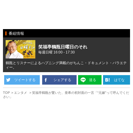
番組情報
笑福亭鶴瓶日曜日のそれ
毎週日曜 16:00 - 17:30
鶴瓶とリスナーによるハプニング満載のがちんこ・ドキュメント・バラエテ
ィー。
ツイートする
シェアする
送る
はてな
TOP
エンタメ
笑福亭鶴瓶が驚いた、亜希の初対面の一言「“元嫁”って呼んでくだ
さい」