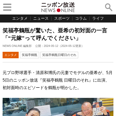
エンタメ
ニュース
スポーツ
コラム
ライフ
笑福亭鶴瓶が驚いた、亜希の初対面の一言
「“元嫁”って呼んでください」
NEWS ONLINE 編集部
公開：
2024-05-12
（
2024-05-12
更新）
エンタメ
笑福亭鶴瓶
笑福亭鶴瓶日曜日のそれ
元プロ野球選手・清原和博氏の元妻でモデルの亜希が、5月
5日のニッポン放送『笑福亭鶴瓶 日曜日のそれ』に出演、
初対面時のエピソードを鶴瓶が明かした。