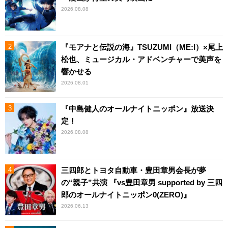
2026.08.08
『モアナと伝説の海』TSUZUMI（ME:I）×尾上
松也、ミュージカル・アドベンチャーで美声を
響かせる
2026.08.01
『中島健人のオールナイトニッポン』放送決
定！
2026.08.08
三四郎とトヨタ自動車・豊田章男会長が夢
の“親子”共演 『vs豊田章男 supported by 三四
郎のオールナイトニッポン0(ZERO)』
2026.06.13