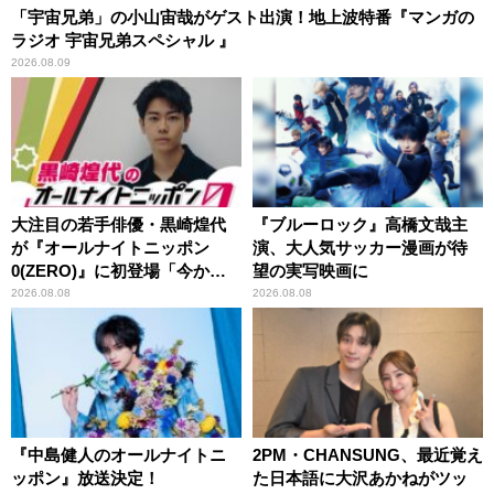
「宇宙兄弟」の小山宙哉がゲスト出演！地上波特番『マンガの
ラジオ 宇宙兄弟スペシャル 』
2026.08.09
大注目の若手俳優・黒崎煌代
『ブルーロック』高橋文哉主
が『オールナイトニッポン
演、大人気サッカー漫画が待
0(ZERO)』に初登場「今から
望の実写映画に
とてもワクワクしておりま
2026.08.08
2026.08.08
す！」
『中島健人のオールナイトニ
2PM・CHANSUNG、最近覚え
ッポン』放送決定！
た日本語に大沢あかねがツッ