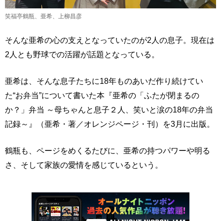
笑福亭鶴瓶、亜希、上柳昌彦
そんな亜希の心の支えとなっていたのが2人の息子。現在は
2人とも野球での活躍が話題となっている。
亜希は、そんな息子たちに18年ものあいだ作り続けてい
た“お弁当”について書いた本『亜希の「ふたが閉まるの
か？」弁当 ～母ちゃんと息子２人、笑いと涙の18年の弁当
記録～』（亜希・著／オレンジページ・刊）を3月に出版。
鶴瓶も、ページをめくるたびに、亜希の持つパワーや明る
さ、そして家族の愛情を感じているという。