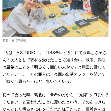
亜希、笑福亭鶴瓶
2人は「A STUDIO＋」（TBSテレビ系）にて高嶋ちさ子さ
んの友人として取材を受けたことで知り合い、以来、鶴瓶
は亜希のことを「明るくて面白い人やで」と周囲に話して
いたという。一方の亜希は、今回の出演オファーを聞いて
「嘘かと思った」ほど、驚いたという。
初めて会った時に鶴瓶は、亜希の方から「“元嫁”って呼んで
ください」と言われたことに驚いたという。そのあっけら
かんとした明るさに心を打たれた様子だった。亜希さんは