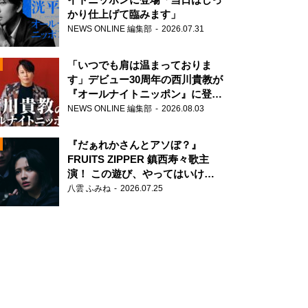
かり仕上げて臨みます」
NEWS ONLINE 編集部
2026.07.31
「いつでも肩は温まっておりま
す」デビュー30周年の西川貴教が
『オールナイトニッポン』に登
場！
NEWS ONLINE 編集部
2026.08.03
N
『だぁれかさんとアソぼ？』
FRUITS ZIPPER 鎮西寿々歌主
演！ この遊び、やってはいけま
せん。
八雲 ふみね
2026.07.25
N