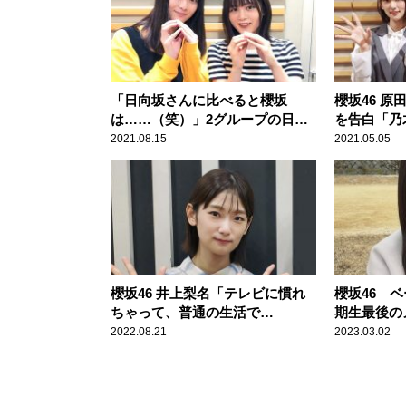
「日向坂さんに比べると櫻坂
櫻坂46 
は……（笑）」2グループの日焼
を告白「乃
け対策の違いを櫻坂46 田村保乃
んが食べて
2021.08.15
2021.05.05
＆尾関梨香が振り返る
のメニュー
櫻坂46 井上梨名「テレビに慣れ
櫻坂46 
ちゃって、普通の生活で
期生最後の
も……」 松田里奈＆武元唯衣と
表 山下 
2022.08.21
2023.03.02
行ったデパートで取ってしまった
出身）
「すごいリアクション」