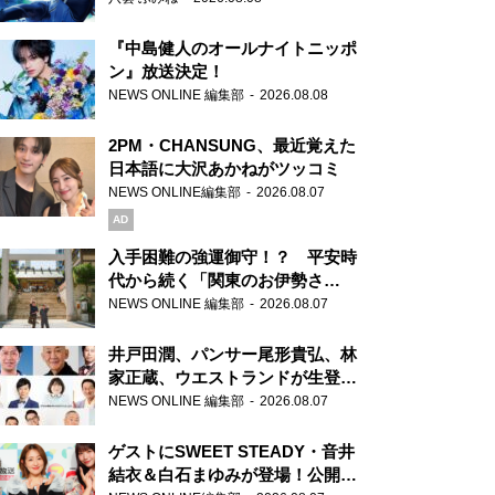
『中島健人のオールナイトニッポ
ン』放送決定！
NEWS ONLINE 編集部
2026.08.08
2PM・CHANSUNG、最近覚えた
日本語に大沢あかねがツッコミ
NEWS ONLINE編集部
2026.08.07
AD
入手困難の強運御守！？ 平安時
代から続く「関東のお伊勢さ
ま」、芝大神宮にてランパンプス
NEWS ONLINE 編集部
2026.08.07
が合格祈願！
井戸田潤、パンサー尾形貴弘、林
家正蔵、ウエストランドが生登
場！『ラジオビバリー昼ズ』
NEWS ONLINE 編集部
2026.08.07
ゲストにSWEET STEADY・音井
結衣＆白石まゆみが登場！公開収