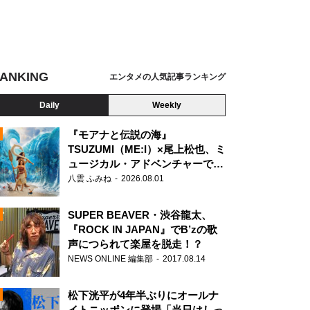
ANKING
エンタメの人気記事ランキング
Daily
Weekly
『モアナと伝説の海』
TSUZUMI（ME:I）×尾上松也、ミ
ュージカル・アドベンチャーで美
N
声を響かせる
八雲 ふみね
2026.08.01
SUPER BEAVER・渋谷龍太、
『ROCK IN JAPAN』でB’zの歌
声につられて楽屋を脱走！？
NEWS ONLINE 編集部
2017.08.14
松下洸平が4年半ぶりにオールナ
イトニッポンに登場「当日はしっ