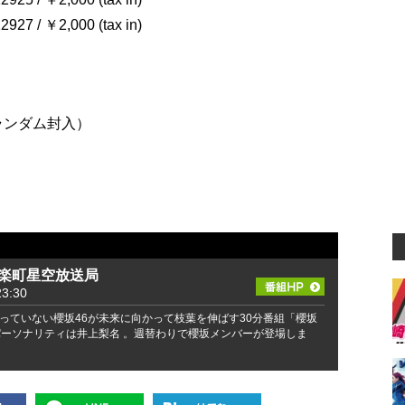
 / ￥2,000 (tax in)
ランダム封入）
有楽町星空放送局
3:30
っていない櫻坂46が未来に向かって枝葉を伸ばす30分番組「櫻坂
パーソナリティは井上梨名 。週替わりで櫻坂メンバーが登場しま