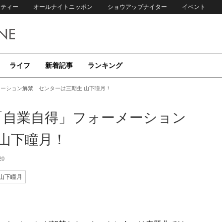
リティー
オールナイトニッポン
ショウアップナイター
イベント
ライフ
新着記事
ランキング
メーション解禁 センターは三期生 山下瞳月！
「自業自得」フォーメーション
山下瞳月！
20
山下瞳月