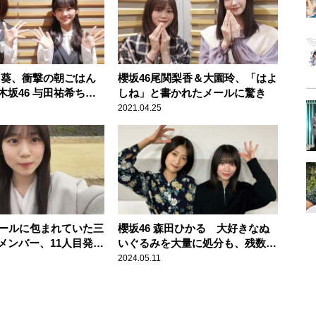
原田葵、衝撃の朝ごはん
櫻坂46尾関梨香＆大園玲、「はよ
木坂46 与田祐希ちゃ
しね」と書かれたメールに驚き
るって言ってて」 そ
2021.04.25
に井上梨名驚き
ベールに包まれていた三
櫻坂46 森田ひかる 大好きなぬ
メンバー、11人目発
いぐるみを大量に処分も、残数を
瞳月（18歳 京都府
知った井上梨名 苦笑「まぁまぁ
2024.05.11
いるな～（笑）」