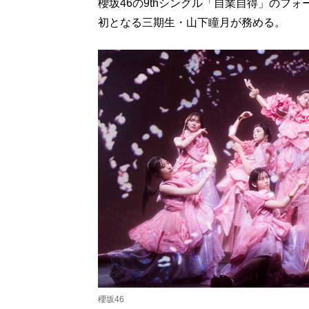
櫻坂46の9thシングル「自業自得」のフ
初となる三期生・山下瞳月が務める。
櫻坂46