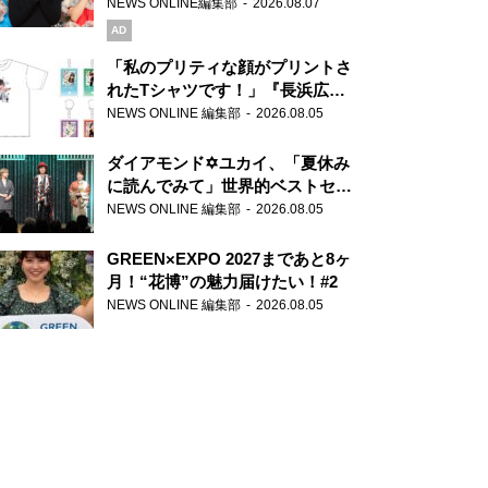
録で素顔全開！
NEWS ONLINE編集部
2026.08.07
AD
「私のプリティな顔がプリントさ
れたTシャツです！」『長浜広奈
天下無双』初の番組グッズ発売
NEWS ONLINE 編集部
2026.08.05
ダイアモンド✡ユカイ、「夏休み
に読んでみて」世界的ベストセラ
ー『アナスタシア』を紹介
NEWS ONLINE 編集部
2026.08.05
GREEN×EXPO 2027まであと8ヶ
月！“花博”の魅力届けたい！#2
NEWS ONLINE 編集部
2026.08.05