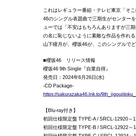
これはレギュラー番組・テレビ東京「そこ
46のシングル表題曲で三期生がセンター
ューでは「不安はもちろんありますが三期
の名に恥じないように素敵な作品を作れる
山下瞳月が、櫻坂46が、このシングルで
■櫻坂46 リリース情報
櫻坂46 9th Single『自業自得』
発売日：2024年6月26日(水)
-CD Package-
https://sakurazaka46.lnk.to/9th_jigoujitok
【Blu-ray付き】
初回仕様限定盤 TYPE-A / SRCL-12920～12921
初回仕様限定盤 TYPE-B / SRCL-12922～12923
初回仕様限定盤 TYPE-C / SRCL-12924～12925