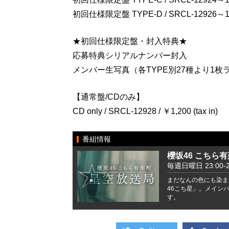
初回仕様限定盤 TYPE-D / SRCL-12926～12927
★初回仕様限定盤・封入特典★
応募特典シリアルナンバー封入
メンバー生写真（各TYPE別27種より1枚
【通常盤/CDのみ】
CD only / SRCL-12928 / ￥1,200 (tax in)
番組情報
櫻坂46 こちら
毎週日曜日 23:00-2
まだなんの色にも染ま
46こち星」。メイン
す。