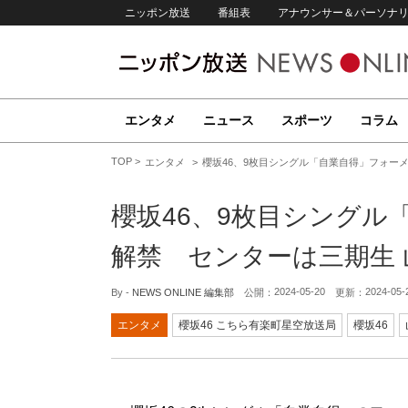
ニッポン放送
番組表
アナウンサー＆パーソナ
エンタメ
ニュース
スポーツ
コラム
TOP
エンタメ
櫻坂46、9枚目シングル「自業自得」フォー
櫻坂46、9枚目シングル
解禁 センターは三期生 
2024-05-20
2024-05-
By -
NEWS ONLINE 編集部
公開：
更新：
エンタメ
櫻坂46 こちら有楽町星空放送局
櫻坂46