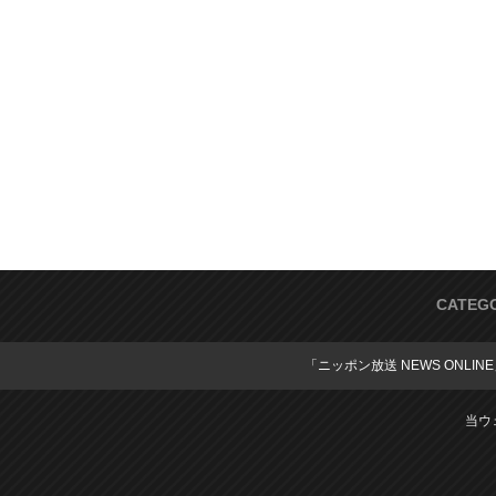
CATEG
「ニッポン放送 NEWS ONLIN
当ウ