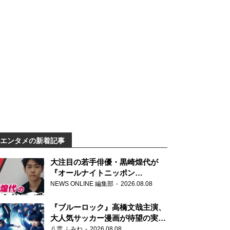
エンタメの新着記事
大注目の若手俳優・黒崎煌代が
『オールナイトニッポン
0(ZERO)』に初登場「今からとて
NEWS ONLINE 編集部
2026.08.08
もワクワクしております！」
『ブルーロック』高橋文哉主演、
大人気サッカー漫画が待望の実写
映画に
八雲 ふみね
2026.08.08