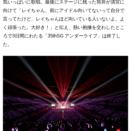
気いっぱいに歌唱。最後にステージに残った筒井が清宮に
向けて「レイちゃん、前にアイドル向いてないって自分で
言ってたけど、レイちゃんほど向いている人いないよ。よ
く頑張った。大好き！」と伝え、熱い抱擁を交わしたとこ
ろで3日間にわたる「35thSG アンダーライブ」は終了し
た。