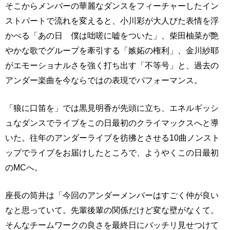
そこからメンバーの華麗なダンスをフィーチャーしたイン
ストパートで流れを変えると、小川彩が大人びた表情を浮
かべる「あの日 僕は咄嗟に嘘をついた」、柴田柚菜が艶
やかな歌でグループを牽引する「嫉妬の権利」、金川紗耶
がエモーショナルさを強く打ち出す「不等号」と、過去の
アンダー楽曲を今ならではの表現でパフォーマンス。
「狼に口笛を」では黒見明香が先頭に立ち、エネルギッシ
ュなダンスでライブをこの日最初のクライマックスへと導
いた。往年のアンダーライブを彷彿とさせる10曲ノンスト
ップでライブをお届けしたところで、ようやくこの日最初
のMCへ。
座長の筒井は「今回のアンダーメンバーはすごく仲が良い
なと思っていて。先輩後輩の関係だけど変な壁がなくて。
そんなチームワークの良さを最終日にバッチリ見せつけて