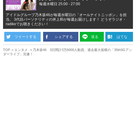
毎週水曜日 25:00 - 27:00
アイドルグループ乃木坂46が毎週水曜日の「オールナイトニッポン」を担
当。 3代目パーソナリティの井上和が毎週お届けします！ どうぞラジオ・
radikoでお聴きください！
ツイートする
シェアする
送る
はてな
TOP
エンタメ
乃木坂46 3日間計3万6000人動員、過去最大規模の「35thSGアン
ダーライブ」完遂！