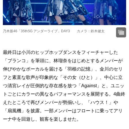
乃木坂46「35thSG アンダーライブ」DAY3 カメラ：鈴木健太
最終日は小川のヒップホップダンスをフィーチャーした
「ブランコ」を筆頭に、林瑠奈をはじめとするメンバーが
伸びやかなボーカルを届ける「羽根の記憶」、金川のセリ
フと素直な歌声が印象的な「その女（ひと）」、中心に立
つ清宮レイが圧倒的な存在感を放つ「Against」と、ユニッ
トごとにカラーの異なるパフォーマンスを展開する。4曲終
えたところで再びメンバーが勢揃いし、「ハウス！」や
「扇風機」を披露。一部メンバーはフロートに乗ってアリ
ーナ中を回遊し、観客を楽しませた。