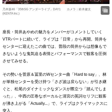
乃木坂46「35thSG アンダーライブ」DAY1 カメラ：鈴木健太
(KENTA Inc.)
座長・筒井あやめの魅力をメンバーがコメントしていく
VTRパートに続いて、ライブは「日常」から再開。筒井を
センターに迎えたこの曲では、普段の筒井からは想像もで
きないような鬼気迫る表情とパフォーマンスで観客を圧倒
させてみせる。
その勢いを菅原＆冨里のWセンター曲「Hard to say」、林
が単独センターを受け持つ「さざ波は戻らない」が引き継
ぐと、松尾のダイナミックなダンスが際立つ「踏んでしま
った」、中西の圧巻なボーカルと清宮の英詞セリフに観客
が沸き上がる「Actually...」で、ライブはクライマックスに
突入。