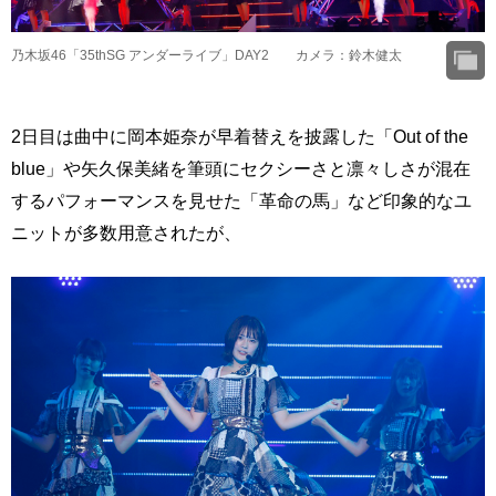
乃木坂46「35thSG アンダーライブ」DAY2 カメラ：鈴木健太
2日目は曲中に岡本姫奈が早着替えを披露した「Out of the
blue」や矢久保美緒を筆頭にセクシーさと凛々しさが混在
するパフォーマンスを見せた「革命の馬」など印象的なユ
ニットが多数用意されたが、