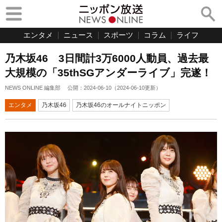
エンタメ
ニュース
スポーツ
コラム
ライフ
乃木坂46 3日間計3万6000人動員、過去最
大規模の「35thSGアンダーライブ」完遂！
NEWS ONLINE 編集部
公開：
2024-06-10
（
2024-06-10
更新）
エンタメ
乃木坂46
乃木坂46のオールナイトニッポン