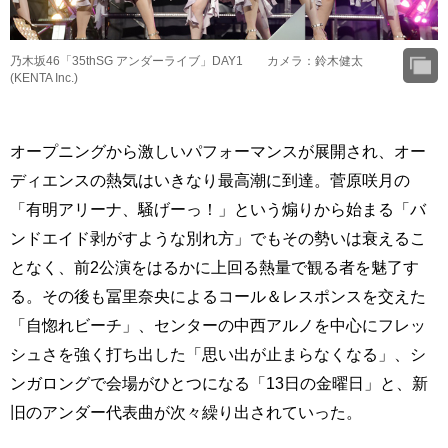
乃木坂46「35thSG アンダーライブ」DAY1 カメラ：鈴木健太
(KENTA Inc.)
オープニングから激しいパフォーマンスが展開され、オー
ディエンスの熱気はいきなり最高潮に到達。菅原咲月の
「有明アリーナ、騒げーっ！」という煽りから始まる「バ
ンドエイド剥がすような別れ方」でもその勢いは衰えるこ
となく、前2公演をはるかに上回る熱量で観る者を魅了す
る。その後も冨里奈央によるコール＆レスポンスを交えた
「自惚れビーチ」、センターの中西アルノを中心にフレッ
シュさを強く打ち出した「思い出が止まらなくなる」、シ
ンガロングで会場がひとつになる「13日の金曜日」と、新
旧のアンダー代表曲が次々繰り出されていった。