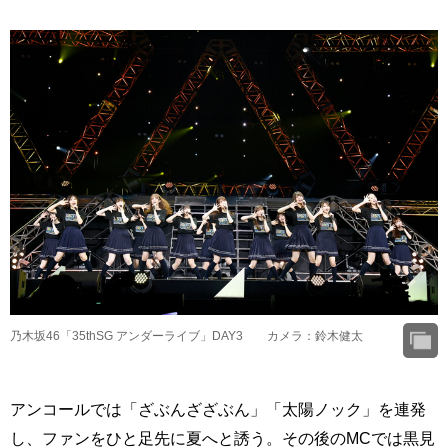
乃木坂46「35thSG アンダーライブ」DAY3 カメラ：鈴木健太
アンコールでは「ざぶんざざぶん」「太陽ノック」を連発
し、ファンをひと足先に夏へと誘う。その後のMCでは黒見