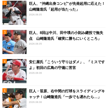
巨人、“沖縄出身コンビ”が先発起用に応えた！
山崎隆造氏「起用が当たった」
2026.08.05
巨人、8回は中川、田中瑛の小刻み継投で無失
点 山崎隆造氏「確実に勝ちにいくところ」
2026.08.05
安仁屋氏「こういう守りはダメ」、「ミスです
よ」初回の広島の守備に苦言
2026.08.06
巨人・笹原、右中間の打球をスライディングキ
ャッチ！山崎隆造氏「一歩でも遅れたら…」
2026.08.06