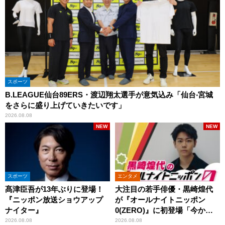
スポーツ
B.LEAGUE仙台89ERS・渡辺翔太選手が意気込み「仙台‧宮城
をさらに盛り上げていきたいです」
2026.08.08
NEW
NEW
スポーツ
エンタメ
髙津臣吾が13年ぶりに登場！
大注目の若手俳優・黒崎煌代
『ニッポン放送ショウアップ
が『オールナイトニッポン
ナイター』
0(ZERO)』に初登場「今から
とてもワクワクしておりま
2026.08.08
2026.08.08