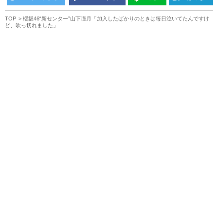
TOP
櫻坂46“新センター”山下瞳月「加入したばかりのときは毎日泣いてたんですけ
ど、吹っ切れました」