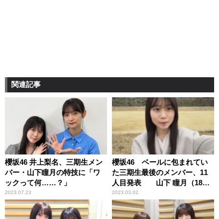
関連記事
櫻坂46 井上梨名、三期生メン
櫻坂46 ベールに包まれてい
バー・山下瞳月の特技に「ワ
た三期生最後のメンバー、11
ックって何……？」
人目発表 山下 瞳月（18
歳 京都府出身）
2023.07.23
2023.03.02