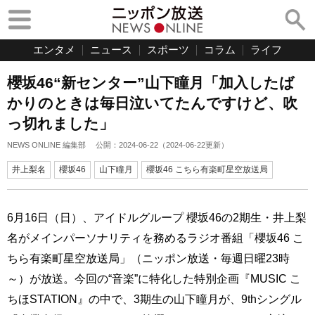
エンタメ
ニュース
スポーツ
コラム
ライフ
櫻坂46“新センター”山下瞳月「加入したば
かりのときは毎日泣いてたんですけど、吹
っ切れました」
NEWS ONLINE 編集部
公開：
2024-06-22
（
2024-06-22
更新）
井上梨名
櫻坂46
山下瞳月
櫻坂46 こちら有楽町星空放送局
6月16日（日）、アイドルグループ 櫻坂46の2期生・井上梨
名がメインパーソナリティを務めるラジオ番組「櫻坂46 こ
ちら有楽町星空放送局」（ニッポン放送・毎週日曜23時
～）が放送。今回の“音楽”に特化した特別企画『MUSIC こ
ちほSTATION』の中で、3期生の山下瞳月が、9thシングル