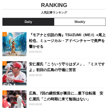
RANKING
人気記事ランキング
Daily
Weekly
『モアナと伝説の海』TSUZUMI（ME:I）×尾上
松也、ミュージカル・アドベンチャーで美声を
響かせる
2026.08.01
安仁屋氏「こういう守りはダメ」、「ミスです
よ」初回の広島の守備に苦言
2026.08.06
広島、7回の継投策が裏目に…最下位転落 安
仁屋氏「この時期に来て勉強はない」
2026.08.06