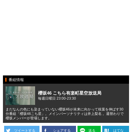
番組情報
櫻坂46 こちら有楽町星空放送局
毎週日曜日 23:00-23:30
まだなんの色にも染まっていない櫻坂46が未来に向かって枝葉を伸ばす30
分番組「櫻坂46こち星」。メインパーソナリティは井上梨名 。週替わりで
櫻坂メンバーが登場します。
ツイートする
シェアする
送る
はてな