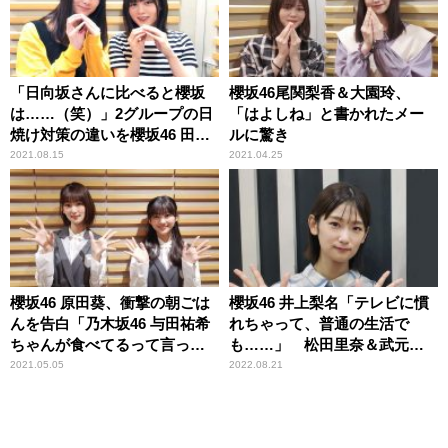
「日向坂さんに比べると櫻坂
櫻坂46尾関梨香＆大園玲、
は……（笑）」2グループの日
「はよしね」と書かれたメー
焼け対策の違いを櫻坂46 田村
ルに驚き
保乃＆尾関梨香が振り返る
2021.08.15
2021.04.25
櫻坂46 原田葵、衝撃の朝ごは
櫻坂46 井上梨名「テレビに慣
んを告白「乃木坂46 与田祐希
れちゃって、普通の生活で
ちゃんが食べてるって言って
も……」 松田里奈＆武元唯
て」 そのメニューに井上梨名
衣と行ったデパートで取って
2021.05.05
2022.08.21
驚き
しまった「すごいリアクショ
ン」