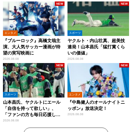
す！」
NEW
NEW
エンタメ
スポーツ
『ブルーロック』高橋文哉主
ヤクルト・内山壮真、超美技
演、大人気サッカー漫画が待
連発！山本昌氏「猛打賞くら
望の実写映画に
いの価値」
2026.08.08
2026.08.08
NEW
NEW
スポーツ
エンタメ
山本昌氏、ヤクルトにエール
『中島健人のオールナイトニ
「自信を持って欲しい」、
ッポン』放送決定！
「ファンの方も毎日応援して
2026.08.08
くれています」
2026.08.08