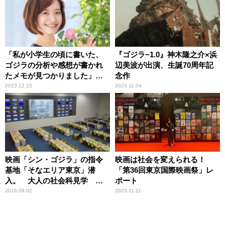
「私が小学生の頃に書いた、
『ゴジラ−1.0』神木隆之介×浜
ゴジラの分析や感想が書かれ
辺美波が出演、生誕70周年記
たメモが見つかりました」新
念作
行市佳アナウンサー
2023.12.15
2023.11.04
映画「シン・ゴジラ」の指令
映画は社会を変えられる！
基地「そなエリア東京」潜
「第36回東京国際映画祭」レ
入。 大人の社会科見学
ポート
【ひろたみゆ紀・空を仰い
2016.09.02
2023.11.11
で】