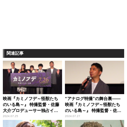
関連記事
映画『カミノフデ～怪獣たち
“アナログ特撮”の舞台裏――
のいる島～』 特撮監督・佐藤
映画『カミノフデ～怪獣たち
大介プロデューサー独占イン
のいる島～』 特撮監督・佐藤
タビュー！【前編】
大介プロデューサー独占イン
2024.07.25
2024.07.27
タビュー！【中編】