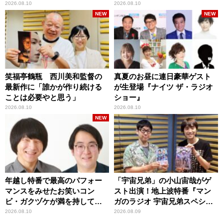
2026.08.10
2026.08.10
NEW
NEW
笑福亭鶴瓶 西川美和監督の
真夏のお昼に連日豪華ゲスト
最新作に「誰かが作り続ける
が生登場『ナイツ ザ・ラジオ
ことは必要やと思う」
ショー』
2026.08.10
2026.08.10
NEW
年越し特番で最高のパフォー
「宇宙兄弟」の小山宙哉がゲ
マンスをみせたお笑いコン
スト出演！地上波特番『マン
ビ・ガクヅケが満を持して
ガのラジオ 宇宙兄弟スペシャ
『オールナイトニッポン
ル 』
2026.08.10
2026.08.09
0(ZERO)』に登場！