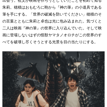
出会う。祖父が映画を作ろうとしていたことを初めて知る
朱莉。穂積はおもむろに鞄から『神の筆』の小道具である
筆を手にする。「世界の破滅を防いでください」穂積のそ
の言葉とともに朱莉と卓也は光に包み込まれた。気づくと
二人は映画『神の筆』の世界に入り込んでいた。そして映
画に登場しないはずの怪獣ヤマタノオロチがこの世界のす
べてを破壊し尽くそうとする光景を目の当たりにする。