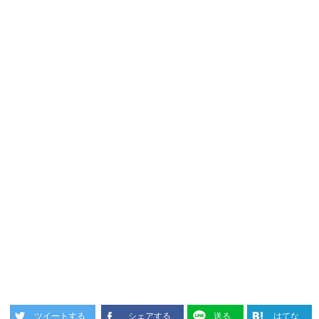
ツイートする
シェアする
送る
はてな