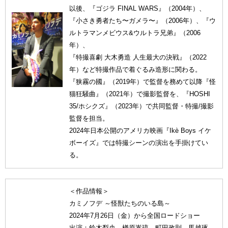
以後、『ゴジラ FINAL WARS』（2004年）、
『小さき勇者たち〜ガメラ〜』（2006年）、『ウ
ルトラマンメビウス&ウルトラ兄弟』（2006
年）、
『特撮喜劇 大木勇造 人生最大の決戦』（2022
年）など特撮作品で着ぐるみ造形に関わる。
『狭霧の國』（2019年）で監督を務めて以降『怪
猫狂騒曲』（2021年）で撮影監督を、『HOSHI
35/ホシクズ』（2023年）で共同監督・特撮/撮影
監督を担当。
2024年日本公開のアメリカ映画『Ikè Boys イケ
ボーイズ』では特撮シーンの演出を手掛けてい
る。
＜作品情報＞
カミノフデ ～怪獣たちのいる島～
2024年7月26日（金）から全国ロードショー
出演：鈴木梨央 楢原嵩琉 町田政則 馬越琢