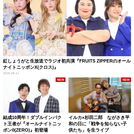
紅しょうがと生放送でラジオ初共演『FRUITS ZIPPERのオール
ナイトニッポンX(クロス)』
2026.08.11
NEW
NEW
結成10周年！ダブルインパク
イルカ×杉田二郎 ながさき平
ト王者が『オールナイトニッ
和の日に「戦争を知らない子
ポン0(ZERO)』初登場
供たち」を生ライブ