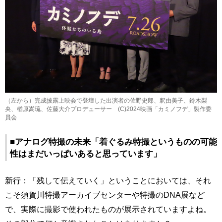
（左から）完成披露上映会で登壇した出演者の佐野史郎、釈由美子、鈴木梨
央、楢原嵩琉、佐藤大介プロデューサー (C)2024映画「カミノフデ」製作委
員会
■アナログ特撮の未来「着ぐるみ特撮というものの可能
性はまだいっぱいあると思っています」
新行：「残して伝えていく」ということにおいては、それ
こそ須賀川特撮アーカイブセンターや特撮のDNA展など
で、実際に撮影で使われたものが展示されていますよね。