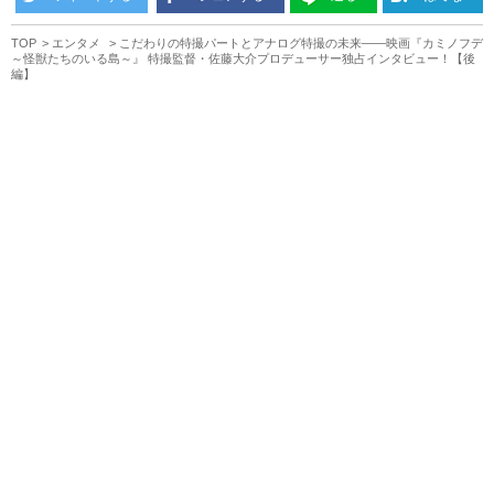
TOP
エンタメ
こだわりの特撮パートとアナログ特撮の未来――映画『カミノフデ
～怪獣たちのいる島～』 特撮監督・佐藤大介プロデューサー独占インタビュー！【後
編】