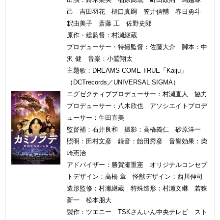
己 吉田羽花 樋口真嗣 笠井信輔 春日勇斗
釈由美子 斎藤 工 佐野史郎
原作・総監督：村瀬継蔵
プロデューサー・特撮監督：佐藤大介 脚本：中
沢 健 音楽：小鷲翔太
主題歌：DREAMS COME TRUE「Kaiju」
（DCTrecords／UNIVERSAL SIGMA）
エグゼクティブプロデューサー：村瀬直人 協力
プロデューサー：八木欣也 アソシエイトプロデ
ューサー：牛田直美
監督補：石井良和 撮影：高橋義仁 砂原洋一
照明：田村文彦 録音：飴田秀彦 音響効果：柴
崎憲治
アドバイザー：勝賀瀬重憲 オリジナルコンセプ
トデザイン：高橋 章 怪獣デザイン：西川伸司
造形監修：村瀬継蔵 特殊造形：村瀬文継 若狭
新一 松本朋大
製作：ツエニー TSKさんいん中央テレビ スト