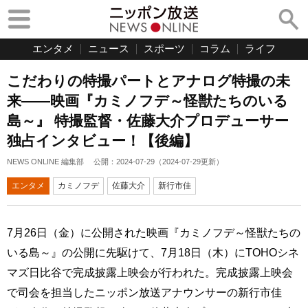
エンタメ
ニュース
スポーツ
コラム
ライフ
こだわりの特撮パートとアナログ特撮の未
来――映画『カミノフデ～怪獣たちのいる
島～』 特撮監督・佐藤大介プロデューサー
独占インタビュー！【後編】
NEWS ONLINE 編集部
公開：
2024-07-29
（
2024-07-29
更新）
エンタメ
カミノフデ
佐藤大介
新行市佳
7月26日（金）に公開された映画『カミノフデ～怪獣たちの
いる島～』の公開に先駆けて、7月18日（木）にTOHOシネ
マズ日比谷で完成披露上映会が行われた。完成披露上映会
で司会を担当したニッポン放送アナウンサーの新行市佳