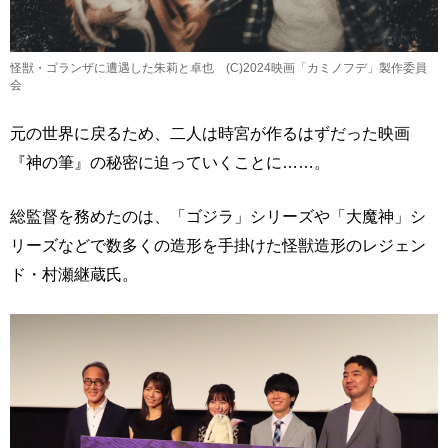
怪獣・ゴランザに遭遇した朱莉と卓也 (C)2024映画「カミノフデ」製作委員
会
元の世界に戻るため、二人は時宮が作るはずだった映画
『神の筆』の秘密に迫っていくことに……。
総監督を務めたのは、「ゴジラ」シリーズや「大魔神」シ
リーズなどで数多くの造形を手掛けた怪獣造形のレジェン
ド・村瀬継蔵氏。