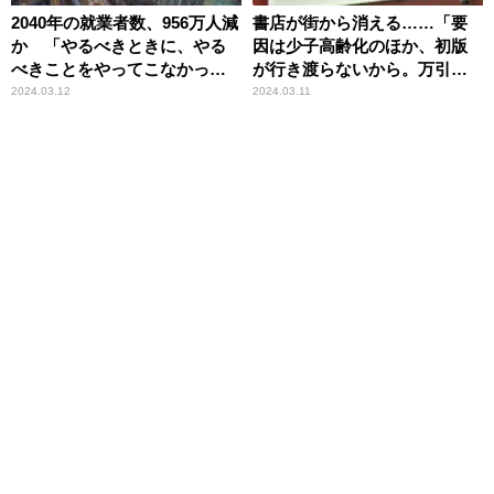
2040年の就業者数、956万人減
書店が街から消える……「要
か 「やるべきときに、やる
因は少子高齢化のほか、初版
べきことをやってこなかった
が行き渡らないから。万引き
ツケだ」辛坊治郎が苦言
被害で1日の利益が飛ぶところ
2024.03.12
2024.03.11
も」辛坊治郎が解説