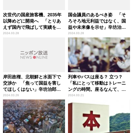
次世代の国産旅客機、2035年
国会議員のあるべき姿 「そ
以降めどに開発へ 「とりあ
ろそろ地元利益ではなく、国
えず国内で飛ばして実績を積
益や未来像を示せ」辛坊治郎
め」辛坊治郎が持論
が苦言
2024.03.28
2024.03.28
岸田政権、北朝鮮と水面下で
列車やバスは座る？ 立つ？
交渉か 「焦って国益を害し
「私にとって移動はトレーニ
てほしくはない」辛坊治郎が
ングの時間。座るなんて、も
指摘
ったいない」辛坊治郎が持論
2024.03.26
2024.03.21