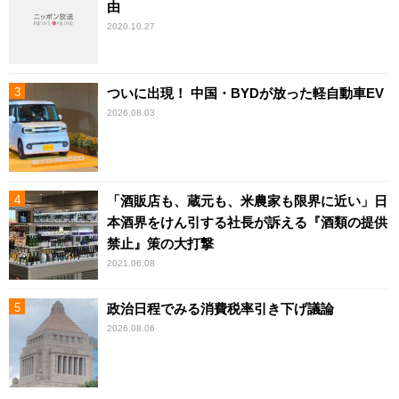
由
2020.10.27
ついに出現！ 中国・BYDが放った軽自動車EV
2026.08.03
「酒販店も、蔵元も、米農家も限界に近い」日
本酒界をけん引する社長が訴える『酒類の提供
禁止』策の大打撃
2021.06.08
政治日程でみる消費税率引き下げ議論
2026.08.06