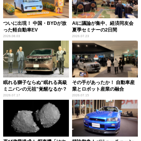
ついに出現！ 中国・BYDが放
AIに議論が集中、経済同友会
った軽自動車EV
夏季セミナーの2日間
2026.08.03
2026.07.23
眠れる獅子ならぬ“眠れる高級
その手があったか！ 自動車産
ミニバンの元祖”覚醒なるか？
業とロボット産業の融合
2026.07.17
2026.07.15