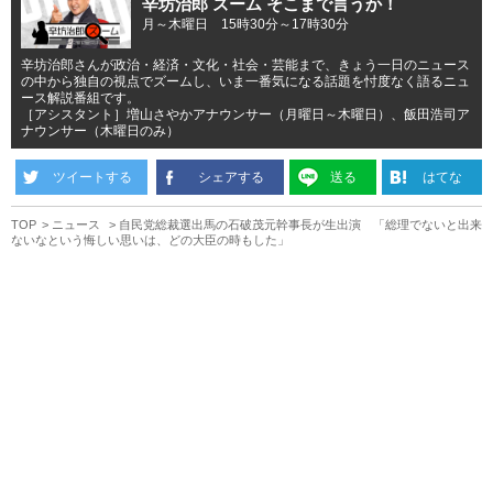
辛坊治郎 ズーム そこまで言うか！
月～木曜日 15時30分～17時30分
辛坊治郎さんが政治・経済・文化・社会・芸能まで、きょう一日のニュース
の中から独自の視点でズームし、いま一番気になる話題を忖度なく語るニュ
ース解説番組です。
［アシスタント］増山さやかアナウンサー（月曜日～木曜日）、飯田浩司ア
ナウンサー（木曜日のみ）
ツイートする
シェアする
送る
はてな
TOP
ニュース
自民党総裁選出馬の石破茂元幹事長が生出演 「総理でないと出来
ないなという悔しい思いは、どの大臣の時もした」