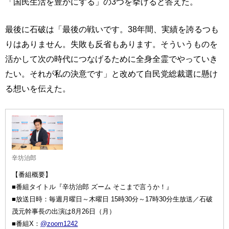
「国民生活を豊かにする」の3つを挙げると答えた。
最後に石破は「最後の戦いです。38年間、実績を誇るつも
りはありません。失敗も反省もあります。そういうものを
活かして次の時代につなげるために全身全霊でやっていき
たい。それが私の決意です」と改めて自民党総裁選に懸け
る想いを伝えた。
辛坊治郎
【番組概要】
■番組タイトル『辛坊治郎 ズーム そこまで言うか！』
■放送日時：毎週月曜日～木曜日 15時30分～17時30分生放送／石破
茂元幹事長の出演は8月26日（月）
■番組X：
@zoom1242