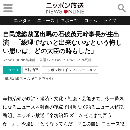
エンタメ
ニュース
スポーツ
コラム
ライフ
自民党総裁選出馬の石破茂元幹事長が生出
演 「総理でないと出来ないなという悔し
い思いは、どの大臣の時もした」
NEWS ONLINE 編集部
公開：
2024-08-26
（
2024-08-26
更新）
ニュース
辛坊治郎
ニッポン放送インフォメーション
辛坊治郎 ズーム そこまで言うか！
辛坊治郎が政治・経済・文化・社会・芸能まで、今一番気
になるニュースを独自の視点で忖度なく語るニュース解説
番組、ニッポン放送『辛坊治郎 ズーム そこまで言う
か！』。今週は「どうなってんだ！？この国は ニュース徹