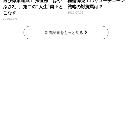
再び偉業達成！ 探査機「はや
極論御免！バリューチェーン
ぶさ2」、第二の“人生”粛々と
戦略の対抗馬は？
こなす
2026.07.02
2026.07.07
新着記事をもっと見る