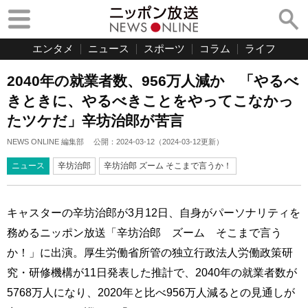
エンタメ
ニュース
スポーツ
コラム
ライフ
2040年の就業者数、956万人減か 「やるべ
きときに、やるべきことをやってこなかっ
たツケだ」辛坊治郎が苦言
NEWS ONLINE 編集部
公開：
2024-03-12
（
2024-03-12
更新）
ニュース
辛坊治郎
辛坊治郎 ズーム そこまで言うか！
キャスターの辛坊治郎が3月12日、自身がパーソナリティを
務めるニッポン放送「辛坊治郎 ズーム そこまで言う
か！」に出演。厚生労働省所管の独立行政法人労働政策研
究・研修機構が11日発表した推計で、2040年の就業者数が
5768万人になり、2020年と比べ956万人減るとの見通しが