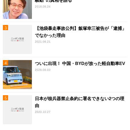
騒動”の真相を語る
2018.08.24
【池袋暴走事故公判】飯塚幸三被告が「逮捕」
でなかった理由
2021.06.21
ついに出現！ 中国・BYDが放った軽自動車EV
2026.08.03
日本が核兵器禁止条約に署名できない2つの理
由
2020.10.27