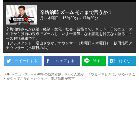
辛坊治郎 ズーム そこまで言うか！
月～木曜日 15時30分～17時30分
辛坊治郎さんが政治・経済・文化・社会・芸能まで、きょう一日のニュース
の中から独自の視点でズームし、いま一番気になる話題を忖度なく語るニュ
ース解説番組です。
［アシスタント］増山さやかアナウンサー（月曜日～木曜日）、飯田浩司ア
ナウンサー（木曜日のみ）
ツイートする
シェアする
送る
はてな
TOP
ニュース
2040年の就業者数、956万人減か 「やるべきときに、やるべきこ
とをやってこなかったツケだ」辛坊治郎が苦言