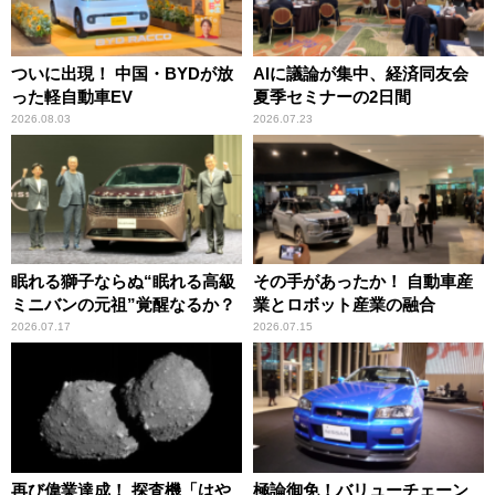
ついに出現！ 中国・BYDが放
AIに議論が集中、経済同友会
った軽自動車EV
夏季セミナーの2日間
2026.08.03
2026.07.23
眠れる獅子ならぬ“眠れる高級
その手があったか！ 自動車産
ミニバンの元祖”覚醒なるか？
業とロボット産業の融合
2026.07.17
2026.07.15
再び偉業達成！ 探査機「はや
極論御免！バリューチェーン