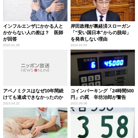
インフルエンザにかかる人と
岸田政権が裏経済スローガン
かからない人の差は？ 医師
「“安い国日本”からの脱却」
が回答
を発表しない理由
2020.01.08
2024.02.05
アベノミクスはなぜ10年間続
コインパーキング「24時間500
けても達成できなかったのか
円」の罠 辛坊治郎が警告
2023.04.22
2022.09.06