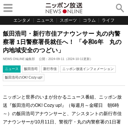
エンタメ
ニュース
スポーツ
コラム
ライフ
飯田浩司・新行市佳アナウンサー 丸の内警
察署 1日警察署長就任へ！ 「令和6年 丸の
内地域安全のつどい」
NEWS ONLINE 編集部
公開：
2024-09-11
（
2024-10-11
更新）
ニュース
飯田浩司
新行市佳
ニッポン放送インフォメーション
飯田浩司のOK! Cozy up!
ニッポンと世界のいまが分かるニュース番組、ニッポン放
送『飯田浩司のOK! Cozy up!』（毎週月～金曜日 朝6時
～）の飯田浩司アナウンサーと、アシスタントの新行市佳
アナウンサーが10月11日、警視庁・丸の内警察署の1日署