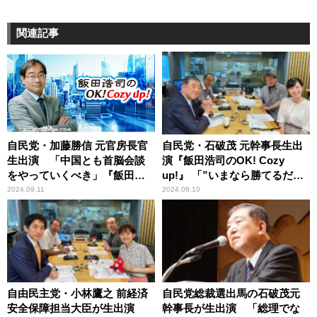
関連記事
自民党・加藤勝信 元官房長官
自民党・石破茂 元幹事長生出
生出演 「中国とも首脳会談
演『飯田浩司のOK! Cozy
をやっていくべき」『飯田浩
up!』 「”いまなら勝てるだろ
司のOK! Cozy up!』
う解散”みたいなことはよくな
2024.09.11
2024.09.10
い」
自由民主党・小林鷹之 前経済
自民党総裁選出馬の石破茂元
安全保障担当大臣が生出演
幹事長が生出演 「総理でな