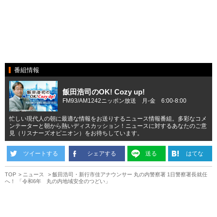
番組情報
飯田浩司のOK! Cozy up!
FM93/AM1242ニッポン放送 月-金 6:00-8:00
忙しい現代人の朝に最適な情報をお送りするニュース情報番組。多彩なコメ
ンテーターと朝から熱いディスカッション！ニュースに対するあなたのご意
見（リスナーズオピニオン）をお待ちしています。
ツイートする
シェアする
送る
はてな
TOP
ニュース
飯田浩司・新行市佳アナウンサー 丸の内警察署 1日警察署長就任
へ！ 「令和6年 丸の内地域安全のつどい」