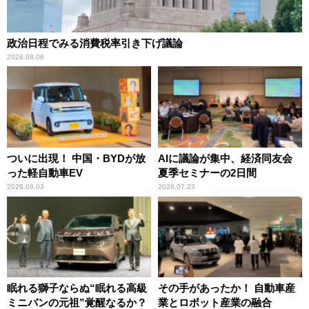
政治日程でみる消費税率引き下げ議論
2026.08.06
ついに出現！ 中国・BYDが放
AIに議論が集中、経済同友会
った軽自動車EV
夏季セミナーの2日間
2026.08.03
2026.07.23
眠れる獅子ならぬ“眠れる高級
その手があったか！ 自動車産
ミニバンの元祖”覚醒なるか？
業とロボット産業の融合