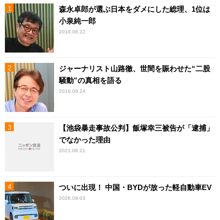
森永卓郎が選ぶ日本をダメにした総理、1位は
小泉純一郎
2018.08.22
ジャーナリスト山路徹、世間を賑わせた“二股
騒動”の真相を語る
2018.08.24
【池袋暴走事故公判】飯塚幸三被告が「逮捕」
でなかった理由
2021.06.21
ついに出現！ 中国・BYDが放った軽自動車EV
2026.08.03