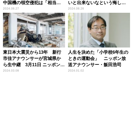
中国機の領空侵犯は「相当深
いと出来ないなという悔しい
刻な事案」
思いは、どの大臣の時もし
2024.08.27
2024.08.26
た」
東日本大震災から13年 新行
人生を決めた「小学校6年生の
市佳アナウンサーが宮城県か
ときの運動会」 ニッポン放
ら生中継 3月11日 ニッポン放
送アナウンサー・飯田浩司
送『飯田浩司のOK! Cozy
2024.03.08
2024.01.02
up!』