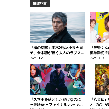
関連記事
『海の沈黙』本木雅弘×小泉今日
『矢野くん
子、倉本聰が描く大人のラブスト
征単独初主
ーリー
のピュアな
2024.11.23
2024.11.16
『スマホを落としただけなのに
『八犬伝』
〜最終章〜 ファイナル ハッキン
と【実】が