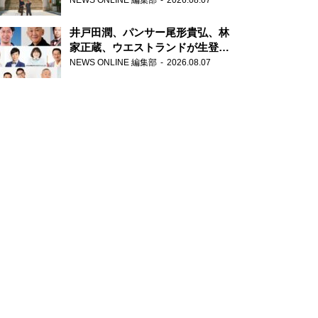
NEWS ONLINE 編集部
2026.08.07
が合格祈願！
井戸田潤、パンサー尾形貴弘、林
家正蔵、ウエストランドが生登
場！『ラジオビバリー昼ズ』
NEWS ONLINE 編集部
2026.08.07