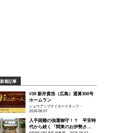
新着記事
#39 新井貴浩（広島）通算300号
ホームラン
ショウアップナイタースタッフ
2026.08.07
入手困難の強運御守！？ 平安時
代から続く「関東のお伊勢さ
ま」、芝大神宮にてランパンプス