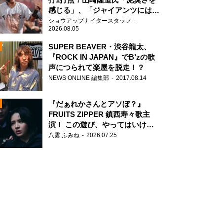
感じる」、「ジャイアンツには少
ないタイプ」
ショウアップナイタースタッフ
2026.08.05
SUPER BEAVER・渋谷龍太、
『ROCK IN JAPAN』でB’zの歌
声につられて楽屋を脱走！？
N
NEWS ONLINE 編集部
2017.08.14
AD
『だぁれかさんとアソぼ？』
FRUITS ZIPPER 鎮西寿々歌主
演！ この遊び、やってはいけま
せん。
八雲 ふみね
2026.07.25
2