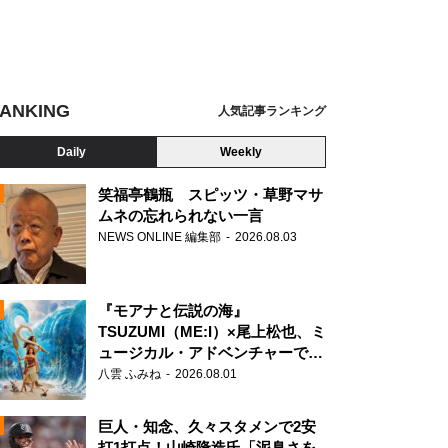
ANKING
人気記事ランキング
Daily
Weekly
笑福亭鶴瓶 スピッツ・草野マサ
ムネの忘れられない一言
NEWS ONLINE 編集部
2026.08.03
N
『モアナと伝説の海』
TSUZUMI（ME:I）×尾上松也、ミ
ュージカル・アドベンチャーで美
声を響かせる
八雲 ふみね
2026.08.01
巨人・知念、久々スタメンで2安
打1打点！山崎隆造氏「泥臭さを