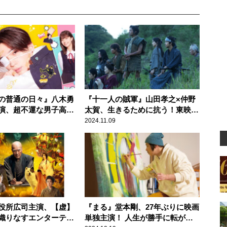
の普通の日々』八木勇
『十一人の賊軍』山田孝之×仲野
演、超不運な男子高生
太賀、生きるために抗う！東映が
ラブストーリー
令和に放つ集団抗争時代劇
2024.11.09
役所広司主演、【虚】
『まる』堂本剛、27年ぶりに映画
織りなすエンターテイ
単独主演！ 人生が勝手に転がり