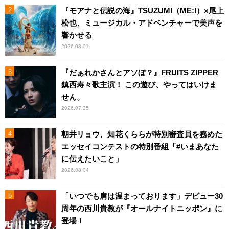
『モアナと伝説の海』TSUZUMI（ME:I）×尾上
松也、ミュージカル・アドベンチャーで美声を
響かせる
2026.08.01
『だぁれかさんとアソぼ？』FRUITS ZIPPER
鎮西寿々歌主演！ この遊び、やってはいけま
せん。
2026.07.25
朝井リョウ、知花くららが特別審査員を務めた
エッセイコンテストの特別番組「#いまあなた
に伝えたいこと」
2026.08.04
「いつでも肩は温まっております」デビュー30
周年の西川貴教が『オールナイトニッポン』に
登場！