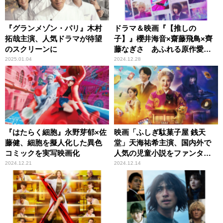
『グランメゾン・パリ』木村
ドラマ＆映画『【推しの
拓哉主演、人気ドラマが待望
子】』櫻井海音×齋藤飛鳥×齊
のスクリーンに
藤なぎさ あふれる原作愛が
名作を生んだ！
2025.01.04
2024.12.28
『はたらく細胞』永野芽郁×佐
映画「ふしぎ駄菓子屋 銭天
藤健、細胞を擬人化した異色
堂」天海祐希主演、国内外で
コミックを実写映画化
人気の児童小説をファンタジ
ックに実写映画化
2024.12.21
2024.12.14