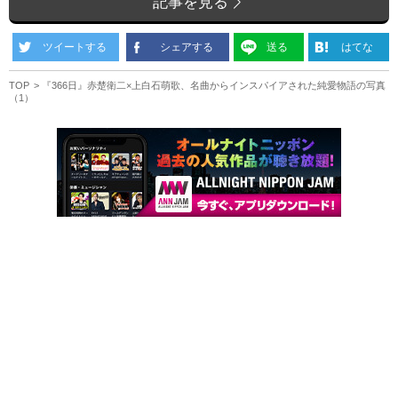
記事を見る
ツイートする
シェアする
送る
はてな
TOP
『366日』赤楚衛二×上白石萌歌、名曲からインスパイアされた純愛物語の写真
（1）