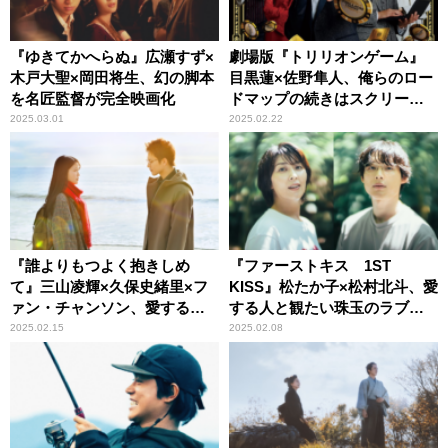
『ゆきてかへらぬ』広瀬すず×
劇場版『トリリオンゲーム』
木戸大聖×岡田将生、幻の脚本
目黒蓮×佐野隼人、俺らのロー
を名匠監督が完全映画化
ドマップの続きはスクリーン
で見届けろ！
2025.03.01
2025.02.22
『誰よりもつよく抱きしめ
『ファーストキス 1ST
て』三山凌輝×久保史緒里×フ
KISS』松たか子×松村北斗、愛
ァン・チャンソン、愛するが
する人と観たい珠玉のラブス
ゆえの葛藤を映し出したラブ
トーリー
2025.02.15
2025.02.08
ストーリー