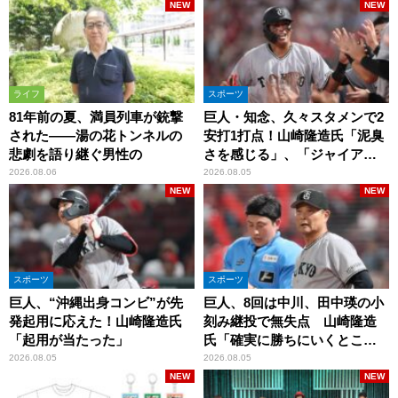
NEW
NEW
ライフ
スポーツ
81年前の夏、満員列車が銃撃
巨人・知念、久々スタメンで2
された――湯の花トンネルの
安打1打点！山崎隆造氏「泥臭
悲劇を語り継ぐ男性の
さを感じる」、「ジャイアン
ツには少ないタイプ」
2026.08.06
2026.08.05
NEW
NEW
スポーツ
スポーツ
巨人、“沖縄出身コンビ”が先
巨人、8回は中川、田中瑛の小
発起用に応えた！山崎隆造氏
刻み継投で無失点 山崎隆造
「起用が当たった」
氏「確実に勝ちにいくとこ
ろ」
2026.08.05
2026.08.05
NEW
NEW