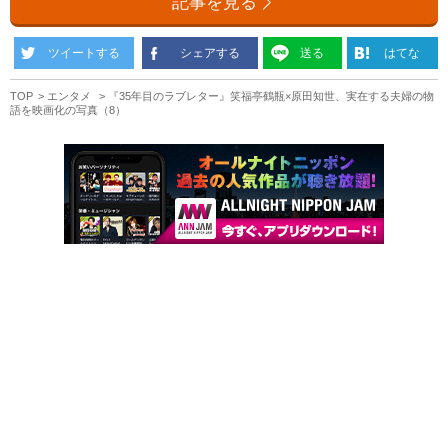
記事を見る
ツイートする
シェアする
送る
はてな
TOP
エンタメ
『35年目のラブレター』笑福亭鶴瓶×原田知世、実在する夫婦の物
語を映画化の写真（8）