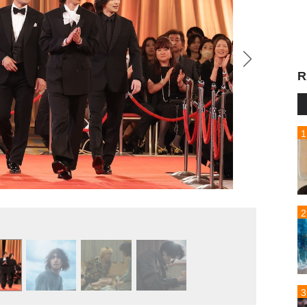
R
(C)2