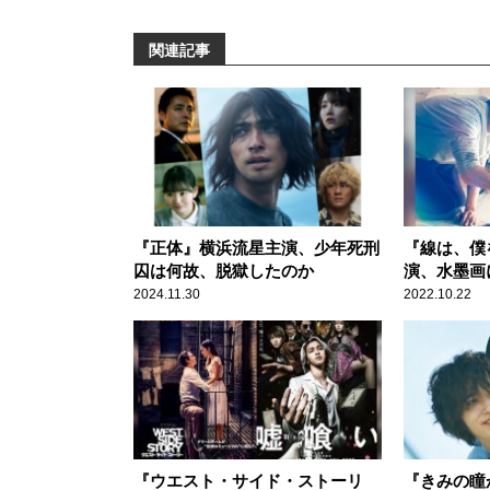
関連記事
『正体』横浜流星主演、少年死刑
『線は、僕
囚は何故、脱獄したのか
演、水墨画
春ストーリ
2024.11.30
2022.10.22
『ウエスト・サイド・ストーリ
『きみの瞳