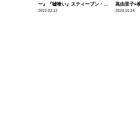
ー』『嘘喰い』スティーブン・ス
高由里子×
ピルバーグ監督がミュージカル映
るラブスト
2022.02.12
2020.10.24
画に初挑戦＆横浜流星が天才ギャ
ンブラーに