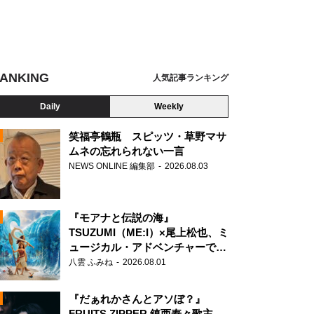
ANKING
人気記事ランキング
Daily
Weekly
笑福亭鶴瓶 スピッツ・草野マサ
ムネの忘れられない一言
NEWS ONLINE 編集部
2026.08.03
N
024 映画「正体」製作委員会
『モアナと伝説の海』
TSUZUMI（ME:I）×尾上松也、ミ
ュージカル・アドベンチャーで美
声を響かせる
八雲 ふみね
2026.08.01
『だぁれかさんとアソぼ？』
FRUITS ZIPPER 鎮西寿々歌主