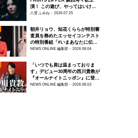
演！ この遊び、やってはいけま
せん。
八雲 ふみね
2026.07.25
朝井リョウ、知花くららが特別審
査員を務めたエッセイコンテスト
の特別番組「#いまあなたに伝え
N
たいこと」
NEWS ONLINE 編集部
2026.08.04
AD
「いつでも肩は温まっておりま
す」デビュー30周年の西川貴教が
『オールナイトニッポン』に登
場！
NEWS ONLINE 編集部
2026.08.03
2