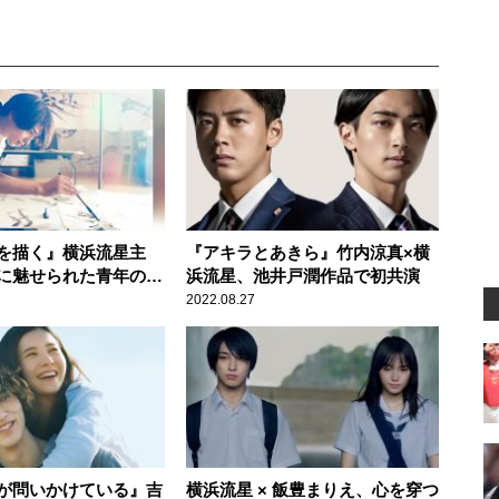
を描く』横浜流星主
『アキラとあきら』竹内涼真×横
に魅せられた青年の青
浜流星、池井戸潤作品で初共演
ー
2022.08.27
が問いかけている』吉
横浜流星 × 飯豊まりえ、心を穿つ