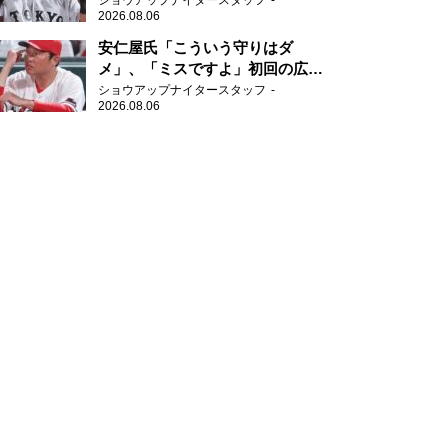
ショウアップナイタースタッフ
2026.08.06
安仁屋氏「こういう守りはダ
メ」、「ミスですよ」初回の広島
の守備に苦言
ショウアップナイタースタッフ
2026.08.06