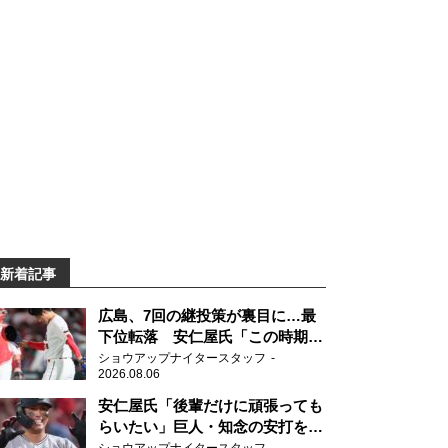
新着記事
広島、7回の継投策が裏目に…最
下位転落 安仁屋氏「この時期に
来て勉強はない」
ショウアップナイタースタッフ
2026.08.06
安仁屋氏「後輩だけに頑張っても
らいたい」巨人・知念の安打を喜
ぶ