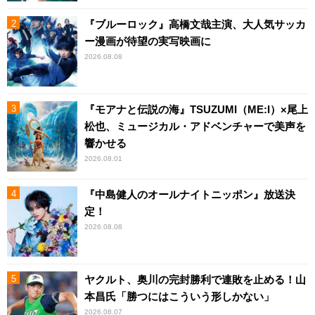
『ブルーロック』高橋文哉主演、大人気サッカ
ー漫画が待望の実写映画に
2026.08.08
『モアナと伝説の海』TSUZUMI（ME:I）×尾上
松也、ミュージカル・アドベンチャーで美声を
響かせる
2026.08.01
『中島健人のオールナイトニッポン』放送決
定！
2026.08.08
ヤクルト、奥川の完封勝利で連敗を止める！山
本昌氏「勝つにはこういう形しかない」
2026.08.07