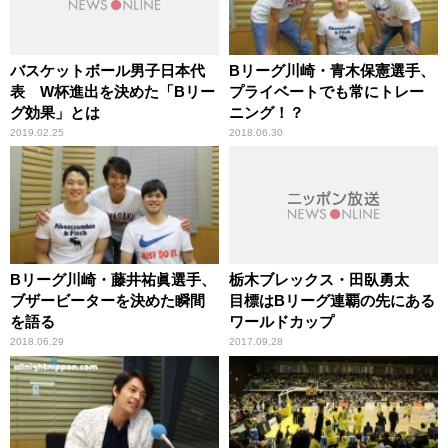
バスケットボール男子日本代
Bリーグ川崎・青木保憲選手、
表 W杯進出を決めた「Bリー
プライベートでも常にトレー
グ効果」とは
ニング！？
2019.02.25
2018.06.30
Bリーグ川崎・藤井祐眞選手、
栃木ブレックス・田臥勇太
ブザービーターを決めた瞬間
目標はBリーグ連覇の先にある
を語る
ワールドカップ
2018.06.29
2017.09.28