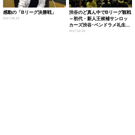
感動の「Bリーグ決勝戦」
渋谷のど真ん中でBリーグ観戦
～初代・新人王候補サンロッ
2017.06.15
カーズ渋谷･ベンドラメ礼生選
手インタビューその① 清水久
2017.02.20
嗣のB.LEAGUEレポート！