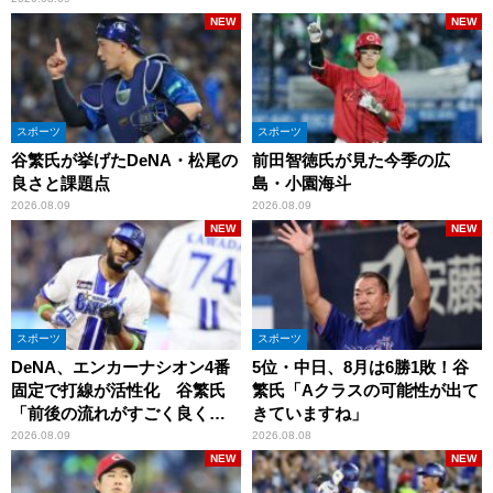
NEW
NEW
スポーツ
スポーツ
谷繁氏が挙げたDeNA・松尾の
前田智徳氏が見た今季の広
良さと課題点
島・小園海斗
2026.08.09
2026.08.09
NEW
NEW
スポーツ
スポーツ
DeNA、エンカーナシオン4番
5位・中日、8月は6勝1敗！谷
固定で打線が活性化 谷繁氏
繁氏「Aクラスの可能性が出て
「前後の流れがすごく良くな
きていますね」
りましたね」
2026.08.09
2026.08.08
NEW
NEW