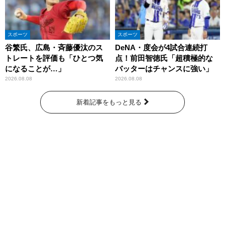
スポーツ
スポーツ
谷繁氏、広島・斉藤優汰のス
DeNA・度会が4試合連続打
トレートを評価も「ひとつ気
点！前田智徳氏「超積極的な
になることが…」
バッターはチャンスに強い」
2026.08.08
2026.08.08
新着記事をもっと見る