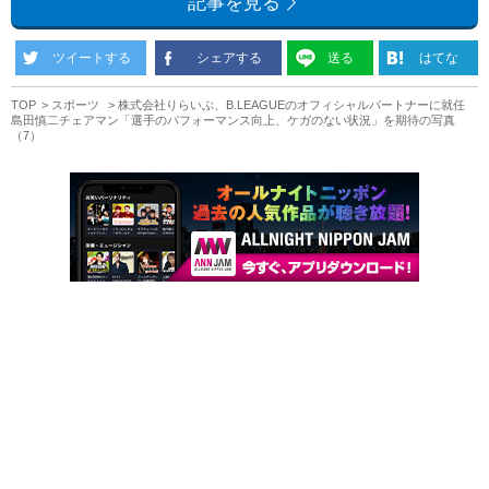
記事を見る
ツイートする
シェアする
送る
はてな
TOP
スポーツ
株式会社りらいぶ、B.LEAGUEのオフィシャルパートナーに就任
島田慎二チェアマン「選手のパフォーマンス向上、ケガのない状況」を期待の写真
（7）