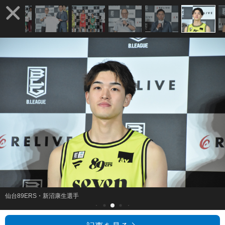
仙台89ERS・新沼康生選手