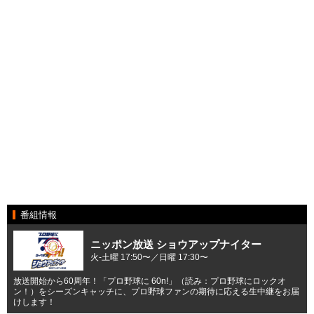
番組情報
ニッポン放送 ショウアップナイター
火-土曜 17:50〜／日曜 17:30〜
放送開始から60周年！「プロ野球に 60n!」（読み：プロ野球にロックオ
ン！）をシーズンキャッチに、プロ野球ファンの期待に応える生中継をお届
けします！