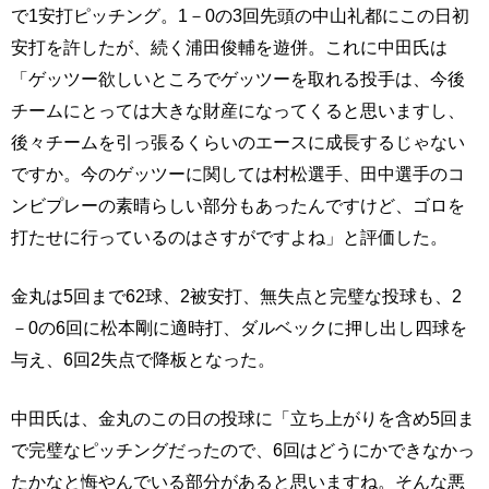
で1安打ピッチング。1－0の3回先頭の中山礼都にこの日初
安打を許したが、続く浦田俊輔を遊併。これに中田氏は
「ゲッツー欲しいところでゲッツーを取れる投手は、今後
チームにとっては大きな財産になってくると思いますし、
後々チームを引っ張るくらいのエースに成長するじゃない
ですか。今のゲッツーに関しては村松選手、田中選手のコ
ンビプレーの素晴らしい部分もあったんですけど、ゴロを
打たせに行っているのはさすがですよね」と評価した。
金丸は5回まで62球、2被安打、無失点と完璧な投球も、2
－0の6回に松本剛に適時打、ダルベックに押し出し四球を
与え、6回2失点で降板となった。
中田氏は、金丸のこの日の投球に「立ち上がりを含め5回ま
で完璧なピッチングだったので、6回はどうにかできなかっ
たかなと悔やんでいる部分があると思いますね。そんな悪