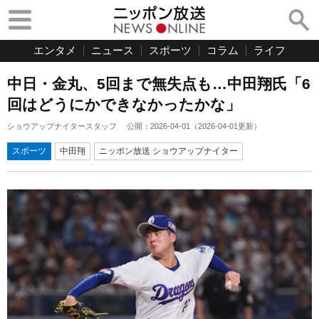
エンタメ
ニュース
スポーツ
コラム
ライフ
中日・金丸、5回まで無失点も…中田翔氏「6
回はどうにかできなかったかな」
ショウアップナイタースタッフ
公開：
2026-04-01
（
2026-04-01
更新）
スポーツ
中田翔
ニッポン放送 ショウアップナイター