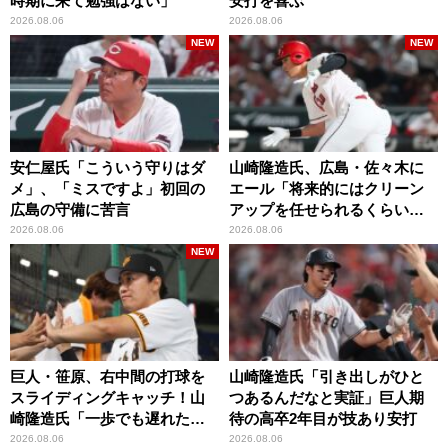
時期に来て勉強はない」
安打を喜ぶ
2026.08.06
2026.08.06
NEW
NEW
安仁屋氏「こういう守りはダ
山崎隆造氏、広島・佐々木に
メ」、「ミスですよ」初回の
エール「将来的にはクリーン
広島の守備に苦言
アップを任せられるくらいま
では成長して」
2026.08.06
2026.08.06
NEW
巨人・笹原、右中間の打球を
山崎隆造氏「引き出しがひと
スライディングキャッチ！山
つあるんだなと実証」巨人期
崎隆造氏「一歩でも遅れた
待の高卒2年目が技あり安打
ら…」
2026.08.06
2026.08.06