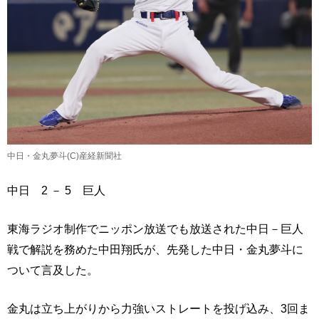
中日・金丸夢斗(C)産経新聞社
中日 2 － 5 巨人
東海ラジオ制作でニッポン放送でも放送された中日－巨人
戦で解説を務めた中田翔氏が、先発した中日・金丸夢斗に
ついて言及した。
金丸は立ち上がりから力強いストレートを投げ込み、3回ま