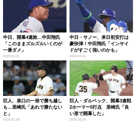
中日、開幕4連敗…中田翔氏
中日・サノー、来日初安打は
「このままズルズルいくのが
豪快弾！中田翔氏「インサイ
一番ダメ」
ドがすごく強いのかも」
2026.03.31
2026.03.31
巨人、泉口の一発で勝ち越し
巨人・ダルベック、開幕3連戦
も…里崎氏「あれで勝たない
2ホーマー5打点 里崎氏「良
と」
い形で開幕した」
2026.03.29
2026.03.29