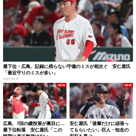
最下位・広島、記録に残らない守備のミスが相次ぐ 安仁屋氏
「最近守りのミスが多い」
2026.08.07
NEW
NEW
広島、7回の継投策が裏目に…
安仁屋氏「後輩だけに頑張っ
最下位転落 安仁屋氏「この
てもらいたい」巨人・知念の