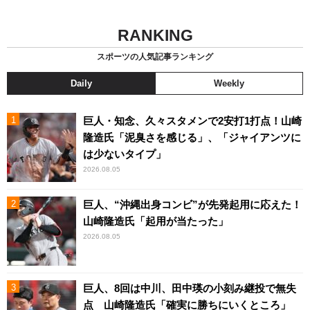
RANKING
スポーツの人気記事ランキング
Daily
Weekly
巨人・知念、久々スタメンで2安打1打点！山崎
隆造氏「泥臭さを感じる」、「ジャイアンツに
は少ないタイプ」
2026.08.05
巨人、“沖縄出身コンビ”が先発起用に応えた！
山崎隆造氏「起用が当たった」
2026.08.05
巨人、8回は中川、田中瑛の小刻み継投で無失
点 山崎隆造氏「確実に勝ちにいくところ」